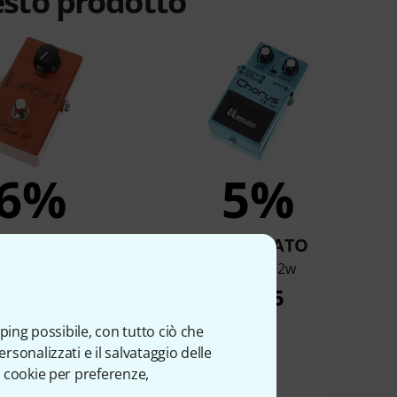
esto prodotto
6%
5%
OMPRATO
COMPRATO
 Vintage Phase 90
Boss CE-2w
€ 166
€ 225
ping possibile, con tutto ciò che
sonalizzati e il salvataggio delle
 cookie per preferenze,