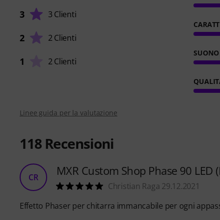
3
3 Clienti
CARATT
2
2 Clienti
SUONO
1
2 Clienti
QUALIT
Linee guida per la valutazione
118
Recensioni
MXR Custom Shop Phase 90 LED (P
CR
Christian Raga 29.12.2021
Effetto Phaser per chitarra immancabile per ogni appassi