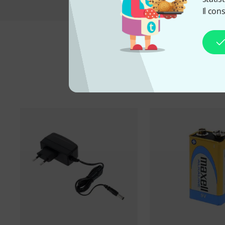
Il con
A