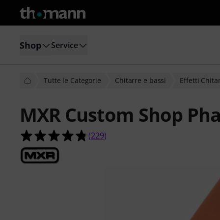
Shop
Service
Tutte le Categorie
Chitarre e bassi
Effetti Chita
MXR Custom Shop Pha
4.8 su 5 stelle su 229 valutazioni dei 
(
229
)