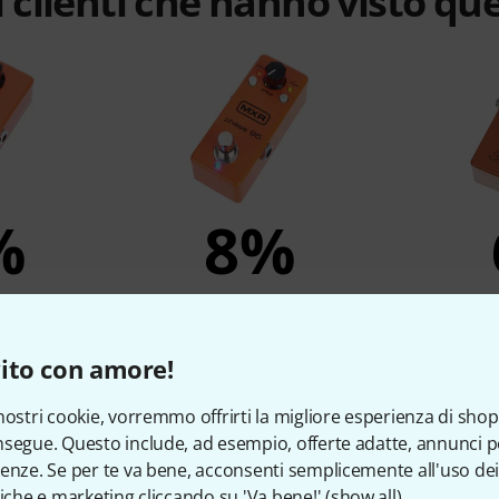
 clienti che hanno visto qu
%
8%
TO
COMPRATO
C
 90
MXR M290 Phase 95
MXR 1974
ito con amore!
€ 125
nostri cookie, vorremmo offrirti la migliore esperienza di shop
segue. Questo include, ad esempio, offerte adatte, annunci per
enze. Se per te va bene, acconsenti semplicemente all'uso dei
Compara
tiche e marketing cliccando su 'Va bene!' (
show all
).