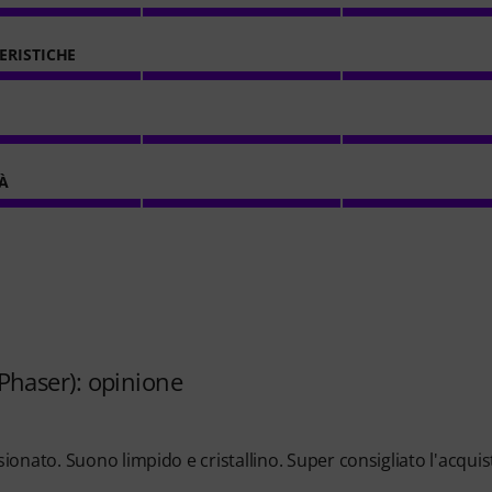
ERISTICHE
À
haser): opinione
onato. Suono limpido e cristallino. Super consigliato l'acquis