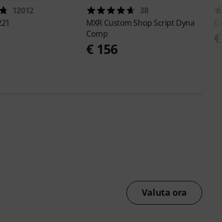
12012
38
221
MXR
Custom Shop Script Dyna
G
Comp
€
€ 156
Valuta ora