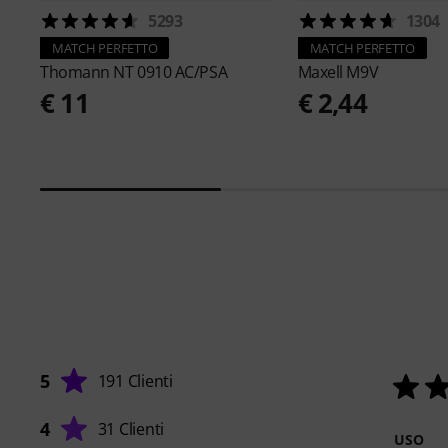
5293
1304
MATCH PERFETTO
MATCH PERFETTO
Thomann
NT 0910 AC/PSA
Maxell
M9V
€ 11
€ 2,44
5
191 Clienti
4
31 Clienti
USO