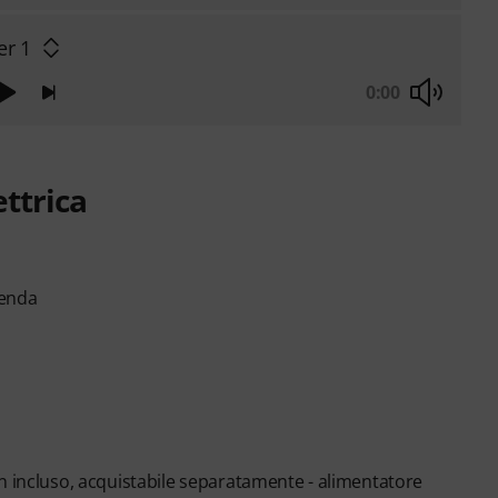
er 1
0:00
ettrica
ienda
n incluso, acquistabile separatamente - alimentatore