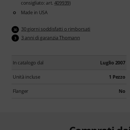
consigliato: art.
409939
)
Made in USA
30 giorni soddisfatti o rimborsati
30
3 anni di garanzia Thomann
3
In catalogo dal
Luglio 2007
Unità incluse
1 Pezzo
Flanger
No