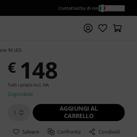
Contattaci
Su di noi
IT / €
re la ricerca con il termine di ricerca {searchTerm}
ase 90 LED
148
€
Tutti i prezzi incl. IVA
Disponibile
AGGIUNGI AL
1
CARRELLO
Salvare
Confronta
Condividi