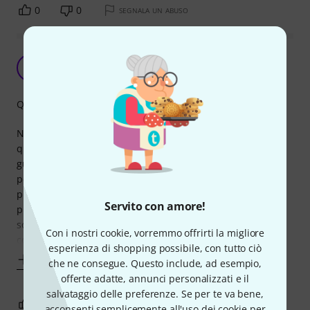
0
0
SEGNALA UN ABUSO
Che cavi!
R
Raggatta 13.12.2019
Qualità
Non posso pensare a dei collegamenti tra effetti senza
questi gioielli. Sono molto stabili e soprattutto ti fanno
guadagnare molti centimetri se si è a corto di spazio nella
pedal board . Avendo comparato altri prodotti ,questi dal
punto di vista sonoro sono assolutamente fedeli!
Servito con amore!
pro: maneggevoli ,indistruttibili a torsioni , ottima risposta
sonora
Con i nostri cookie, vorremmo offrirti la migliore
contro:
esperienza di shopping possibile, con tutto ciò
Mostra altro
che ne consegue. Questo include, ad esempio,
offerte adatte, annunci personalizzati e il
salvataggio delle preferenze. Se per te va bene,
0
0
SEGNALA UN ABUSO
acconsenti semplicemente all'uso dei cookie per