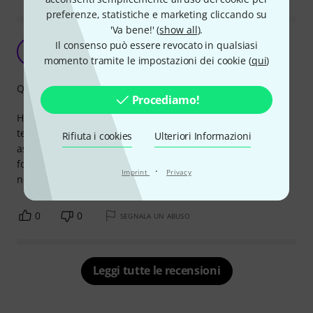
preferenze, statistiche e marketing cliccando su
'Va bene!' (
show all
).
Eccellente rapporto qualità prezzo
Il consenso può essere revocato in qualsiasi
G
Gabry15 16.03.2021
momento tramite le impostazioni dei cookie (
qui
)
Qualità
Procediamo!
Hanno completamento soddisfatto le mie esigenze in
termini di qualità costruttiva e qualità del segnale . Sono
Rifiuta i cookies
Ulteriori Informazioni
assolutamente silenziosi non creano nessun rumore di
fondo , fanno risparmiare tantissimo spazio pedaliera, che
·
Imprint
Privacy
non basta mai , per me sono super consigliati
0
0
SEGNALA UN ABUSO
Leggi tutte le recensioni