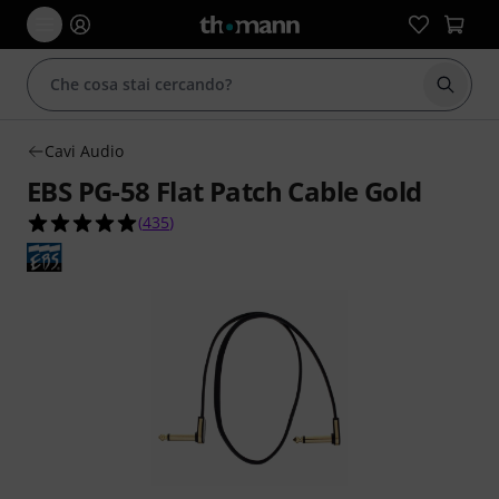
Avviare
Cavi Audio
EBS PG-58 Flat Patch Cable Gold
4.9 su 5 stelle su 435 valutazioni dei clienti
(
435
)