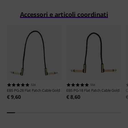
Accessori e articoli coordinati
534
554
EBS
PG-28 Flat Patch Cable Gold
EBS
PG-18 Flat Patch Cable Gold
C
€ 9,60
€ 8,60