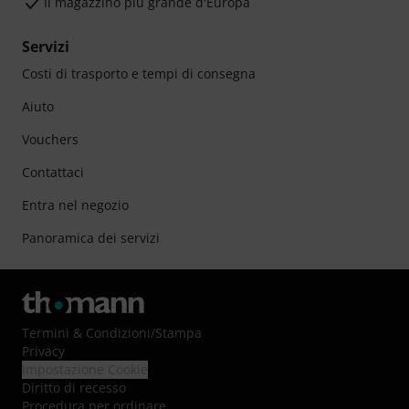
Il magazzino più grande d'Europa
Servizi
Costi di trasporto e tempi di consegna
Aiuto
Vouchers
Contattaci
Entra nel negozio
Panoramica dei servizi
Termini & Condizioni
/
Stampa
Privacy
Impostazione Cookie
Diritto di recesso
Procedura per ordinare