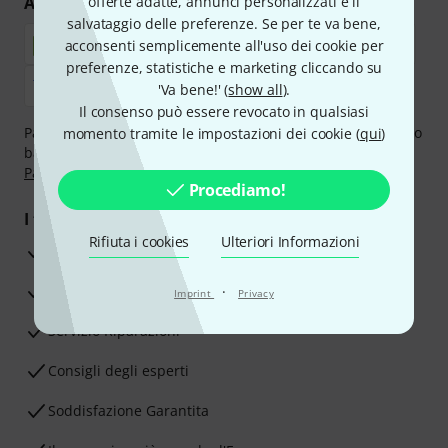
Acquisti e pagamenti sicuri
offerte adatte, annunci personalizzati e il
salvataggio delle preferenze. Se per te va bene,
acconsenti semplicemente all'uso dei cookie per
preferenze, statistiche e marketing cliccando su
'Va bene!' (
show all
).
Il consenso può essere revocato in qualsiasi
Paga in tutta sicurezza con Contanti alla consegna, Bonifico
momento tramite le impostazioni dei cookie (
qui
)
bancario, PayPal, Amazon Pay,
Klarna Paga Ora
,
Klarna
Paga in 3 rate
oppure Carta di credito.
Procediamo!
I tuoi vantaggi
Rifiuta i cookies
Ulteriori Informazioni
3 anni di garanzia Thomann
30 giorni di garanzia soddisfatti o rimborsati
·
Imprint
Privacy
Servizio Riparazioni
Consigli degli esperti
Soddisfazione Garantita