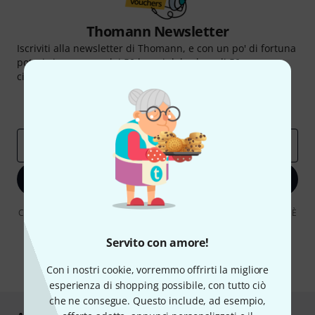
Thomann Newsletter
Iscriviti alla newsletter di Thomann, e con un po' di fortuna
potrai vincere uno dei 50 buoni del valore di 50 euro
ciascuno!
Contributi d'ispirazione
Offerte
Approfondimenti Thomann
Indirizzo e-mail
*
Iscriviti ora
Cliccando su "Iscriviti ora", lei accetta di ricevere pubblicità via e-mail. È
possibile annullare l'iscrizione in qualsiasi momento. Può trovare
ulteriori informazioni sulla newsletter nelle nostre linee guida per la
Servito con amore!
protezione dei dati
data protection guideline
.
Con i nostri cookie, vorremmo offrirti la migliore
* Richiesto
esperienza di shopping possibile, con tutto ciò
che ne consegue. Questo include, ad esempio,