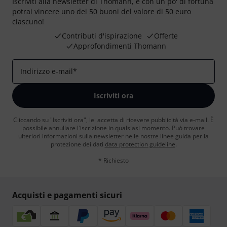
Iscriviti alla newsletter di Thomann, e con un po' di fortuna
potrai vincere uno dei 50 buoni del valore di 50 euro
ciascuno!
Contributi d'ispirazione
Offerte
Approfondimenti Thomann
Indirizzo e-mail
*
Iscriviti ora
Cliccando su "Iscriviti ora", lei accetta di ricevere pubblicità via e-mail. È
possibile annullare l'iscrizione in qualsiasi momento. Può trovare
ulteriori informazioni sulla newsletter nelle nostre linee guida per la
protezione dei dati
data protection guideline
.
* Richiesto
Acquisti e pagamenti sicuri