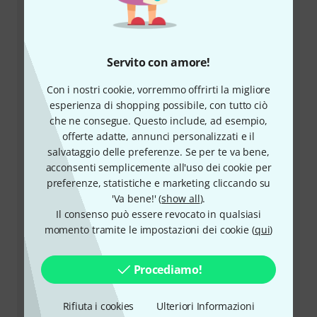
Servito con amore!
+39-0636154709
Con i nostri cookie, vorremmo offrirti la migliore
Il nostro servizio clienti è a disposizione in caso di
esperienza di shopping possibile, con tutto ciò
domande o problemi dopo l'acquisto.
che ne consegue. Questo include, ad esempio,
offerte adatte, annunci personalizzati e il
salvataggio delle preferenze. Se per te va bene,
Prepara il tuo numero cliente
acconsenti semplicemente all'uso dei cookie per
preferenze, statistiche e marketing cliccando su
Orari di apertura (CEST - Ora legale
'Va bene!' (
show all
).
dell'Europa centrale)
Il consenso può essere revocato in qualsiasi
momento tramite le impostazioni dei cookie (
qui
)
Utilizza il servizio di richiamata
Procediamo!
Altre opzioni di contatto
Rifiuta i cookies
Ulteriori Informazioni
Restituire un prodotto