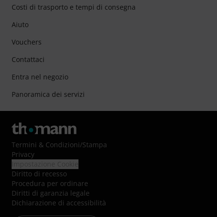
Costi di trasporto e tempi di consegna
Aiuto
Vouchers
Contattaci
Entra nel negozio
Panoramica dei servizi
Termini & Condizioni
/
Stampa
Privacy
Impostazione Cookie
Diritto di recesso
Procedura per ordinare
Diritti di garanzia legale
Dichiarazione di accessibilità