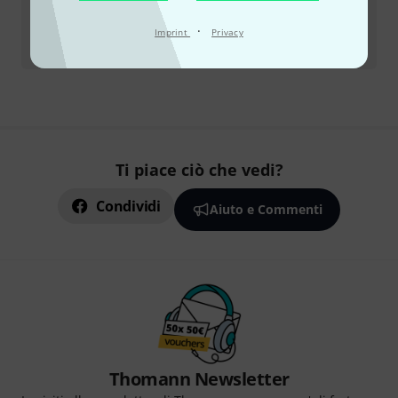
·
Tutti i contatti
Imprint
Privacy
Ti piace ciò che vedi?
Condividi
Aiuto e Commenti
Thomann Newsletter