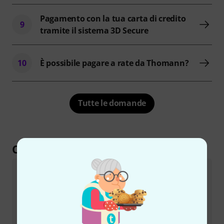
Pagamento con la tua carta di credito
9
tramite il sistema 3D Secure
10
È possibile pagare a rate da Thomann?
Tutte le domande
Come contattarci
Servizio Clienti Italia