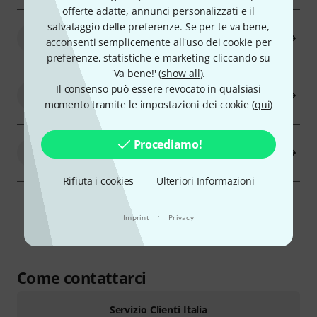
offerte adatte, annunci personalizzati e il
salvataggio delle preferenze. Se per te va bene,
Tutti gli articoli vengono spediti in
6
acconsenti semplicemente all'uso dei cookie per
un'unica volta?
preferenze, statistiche e marketing cliccando su
'Va bene!' (
show all
).
Esiste un metodo di spedizione più
Il consenso può essere revocato in qualsiasi
7
veloce?
momento tramite le impostazioni dei cookie (
qui
)
Invio tramite spedizione di merci
Procediamo!
8
pesanti
Rifiuta i cookies
Ulteriori Informazioni
Tutte le domande
·
Imprint
Privacy
Come contattarci
Servizio Clienti Italia