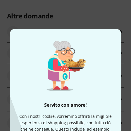
Altre domande
1
Con quali corrieri lavorate?
2
Quali sono i costi di trasporto?
Posso avere la mia spedizione ad un
3
indirizzo diverso?
La merce è assicurata durante il
4
trasporto?
Servito con amore!
Con i nostri cookie, vorremmo offrirti la migliore
I prodotti vengono controllati prima di
5
esperienza di shopping possibile, con tutto ciò
essere spediti?
che ne consegue. Questo include, ad esempio,