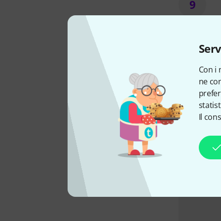
9
10
Serv
Con i 
ne con
prefer
statis
Il con
Come