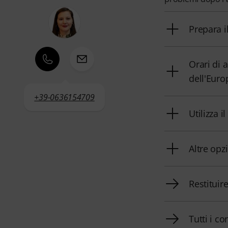
Prepara i
Orari di 
dell'Euro
+39-0636154709
Utilizza i
Altre opz
Restituir
Tutti i co