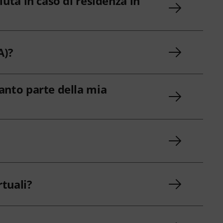
uta in caso di residenza in
A)?
anto parte della mia
rtuali?