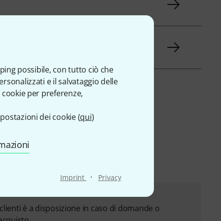
ping possibile, con tutto ciò che
sonalizzati e il salvataggio delle
 cookie per preferenze,
de
postazioni dei cookie (
qui
)
rmazioni
·
Imprint
Privacy
o clienti è a disposizione in caso di domande o
acquisto.