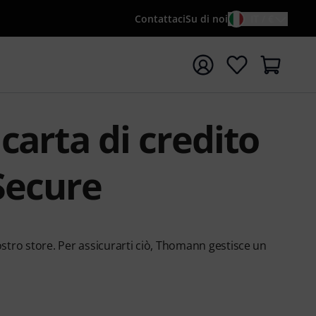
Contattaci
Su di noi
IT / €
re la ricerca con il termine di ricerca {searchTerm}
carta di credito
Secure
ostro store. Per assicurarti ciò, Thomann gestisce un