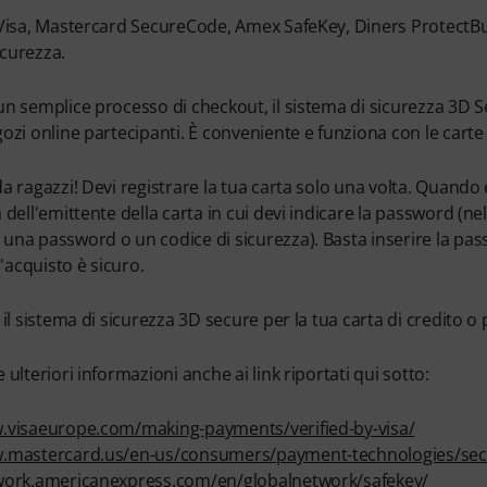
 Visa, Mastercard SecureCode, Amex SafeKey, Diners ProtectBuy
curezza.
un semplice processo di checkout, il sistema di sicurezza 3D S
gozi online partecipanti. È conveniente e funziona con le cart
a ragazzi! Devi registrare la tua carta solo una volta. Quando e
 dell'emittente della carta in cui devi indicare la password (nell
na password o un codice di sicurezza). Basta inserire la passwo
 l'acquisto è sicuro.
 il sistema di sicurezza 3D secure per la tua carta di credito o 
 ulteriori informazioni anche ai link riportati qui sotto:
.visaeurope.com/making-payments/verified-by-visa/
w.mastercard.us/en-us/consumers/payment-technologies/se
twork.americanexpress.com/en/globalnetwork/safekey/