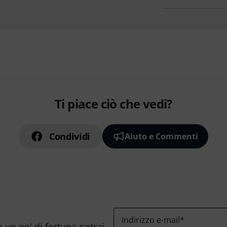
Ti piace ciò che vedi?
Condividi
Aiuto e Commenti
Indirizzo e-mail
*
n un po' di fortuna potrai