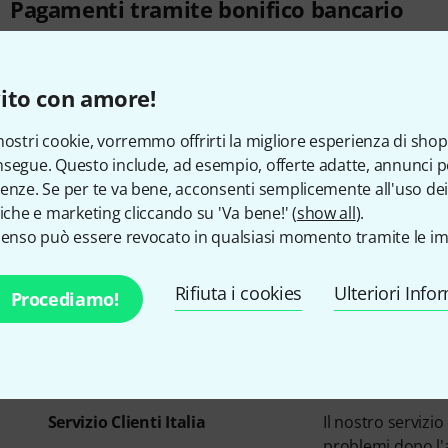
Pagamenti tramite bonifico bancario
È possibile pagare a rate da Thomann?
ito con amore!
nostri cookie, vorremmo offrirti la migliore esperienza di shop
segue. Questo include, ad esempio, offerte adatte, annunci per
enze. Se per te va bene, acconsenti semplicemente all'uso dei
Tutte le doman
tiche e marketing cliccando su 'Va bene!' (
show all
).
senso può essere revocato in qualsiasi momento tramite le im
Rifiuta i cookies
Ulteriori Info
Procediamo!
 contattarci
Servizio Clienti Italia
Il nostro servizi
problemi dopo l'