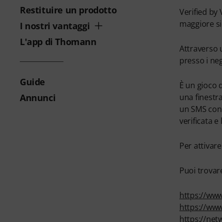
Restituire un prodotto
Verified by
maggiore si
I nostri vantaggi
L'app di Thomann
Attraverso 
presso i ne
Guide
È un gioco d
Annunci
una finestra
un SMS con u
verificata e
Per attivare
Puoi trovare
https://www
https://ww
https://ne