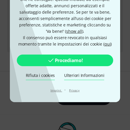
offerte adatte, annunci personalizzati e il
Altre opzioni di contatto
salvataggio delle preferenze. Se per te va bene,
acconsenti semplicemente all'uso dei cookie per
preferenze, statistiche e marketing cliccando su
Restituire un prodotto
'Va bene!' (
show all
).
Il consenso può essere revocato in qualsiasi
Tutti i contatti
momento tramite le impostazioni dei cookie (
qui
)
Procediamo!
Rifiuta i cookies
Ulteriori Informazioni
Ti piace ciò che vedi?
·
Imprint
Privacy
Condividi
Aiuto e Commenti