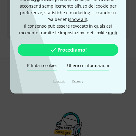
acconsenti semplicemente all'uso dei cookie per
Restituire un prodotto
preferenze, statistiche e marketing cliccando su
'Va bene!' (
show all
).
Il consenso può essere revocato in qualsiasi
Tutti i contatti
momento tramite le impostazioni dei cookie (
qui
)
Procediamo!
Rifiuta i cookies
Ulteriori Informazioni
Ti piace ciò che vedi?
·
Imprint
Privacy
Condividi
Aiuto e Commenti