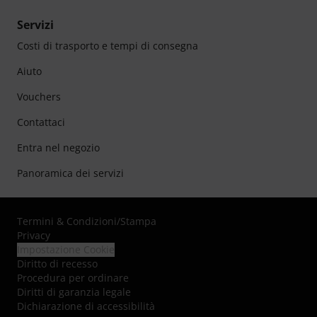
Servizi
Costi di trasporto e tempi di consegna
Aiuto
Vouchers
Contattaci
Entra nel negozio
Panoramica dei servizi
Termini & Condizioni
/
Stampa
Privacy
Impostazione Cookie
Diritto di recesso
Procedura per ordinare
Diritti di garanzia legale
Dichiarazione di accessibilità