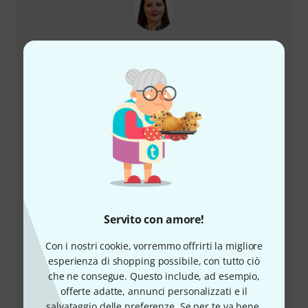
+39-0636154709
Il nostro servizio clienti è a disposizione in caso di
domande o problemi dopo l'acquisto.
Prepara il tuo numero cliente
Orari di apertura (CEST - Ora legale
Servito con amore!
dell'Europa centrale)
Con i nostri cookie, vorremmo offrirti la migliore
esperienza di shopping possibile, con tutto ciò
Utilizza il servizio di richiamata
che ne consegue. Questo include, ad esempio,
offerte adatte, annunci personalizzati e il
Altre opzioni di contatto
salvataggio delle preferenze. Se per te va bene,