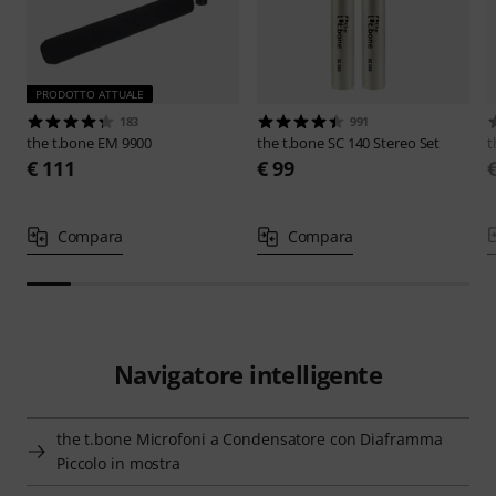
PRODOTTO ATTUALE
183
991
the t.bone
EM 9900
the t.bone
SC 140 Stereo Set
t
€ 111
€ 99
Compara
Compara
Navigatore intelligente
the t.bone Microfoni a Condensatore con Diaframma
Piccolo in mostra