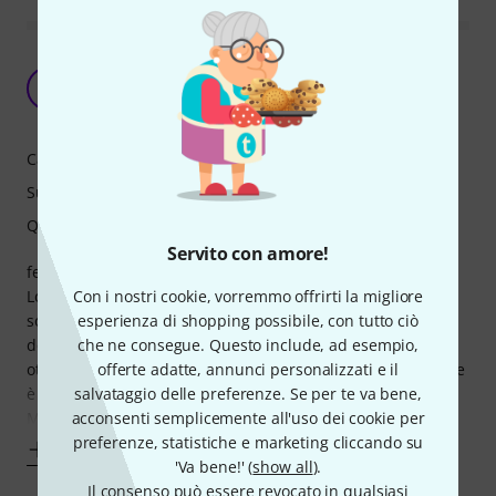
feb2020:Fenomenale ott2020:HA CAMBIATO
VOCE apr2021: uso esterno
FX
Francesco XYZ 20.02.2020
Caratteristiche
Suono
Qualità
Servito con amore!
feb2020=Il rumore di fondo è eccezionalmente basso.
Lo uso con preamp SmartRigII direttamente senza XLR e la
Con i nostri cookie, vorremmo offrirti la migliore
sonorità dei bassi è fenomenale. Fornisce alla voce l'effetto
esperienza di shopping possibile, con tutto ciò
doppiatore, di voce calda e isolata.
che ne consegue. Questo include, ad esempio,
ott2020=HA PERSO LA TONALITA' CALDA, OVATTATA. La voce
offerte adatte, annunci personalizzati e il
è diventata più normale. Un gran lavoro all'eq e al
salvataggio delle preferenze. Se per te va bene,
Multicompress, ma non è più come prima.
acconsenti semplicemente all'uso dei cookie per
preferenze, statistiche e marketing cliccando su
Mostra altro
'Va bene!' (
show all
).
Il consenso può essere revocato in qualsiasi