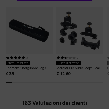
2
2
MATCH PERFETTO
MATCH PERFETTO
Thomann
ShotgunMic Bag XL
Marantz Pro
Audio Scope Gear
t
€ 39
€ 12,60
183
Valutazioni dei clienti