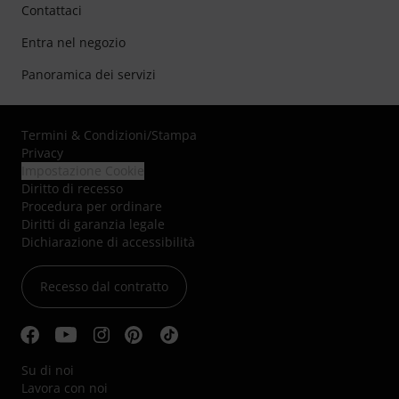
Contattaci
Entra nel negozio
Panoramica dei servizi
Termini & Condizioni
/
Stampa
Privacy
Impostazione Cookie
Diritto di recesso
Procedura per ordinare
Diritti di garanzia legale
Dichiarazione di accessibilità
Recesso dal contratto
Su di noi
Lavora con noi