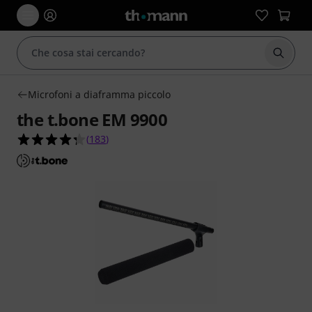
Avviare
Microfoni a diaframma piccolo
the t.bone EM 9900
4.3 su 5 stelle su 183 valutazioni dei clienti
(
183
)