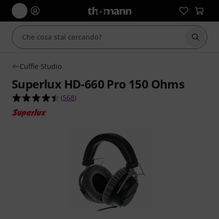
Avviare
Cuffie Studio
Superlux HD-660 Pro 150 Ohms
4.5 su 5 stelle su 568 valutazioni dei clienti
(
568
)