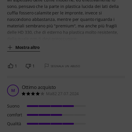
sono, pensavo che la parte in plastica lucida dei lati della
cuffia fossero calamite per le impronte, invece si
nascondono abbastanza, mentre per quanto riguarda i
materiali sembrano più "premium", ma anche più fragili
delle HD 330, che di esterno ha plastica molto resistente,
della quale non ti devi preoccupare;
Mostra altro
1
1
SEGNALA UN ABUSO
Ottimo acquisto
M
Ma82 27.07.2024
Suono
comfort
Qualità