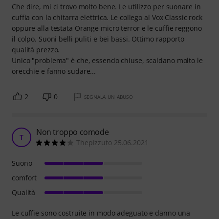
Che dire, mi ci trovo molto bene. Le utilizzo per suonare in
cuffia con la chitarra elettrica. Le collego al Vox Classic rock
oppure alla testata Orange micro terror e le cuffie reggono
il colpo. Suoni belli puliti e bei bassi. Ottimo rapporto
qualità prezzo.
Unico "problema" è che, essendo chiuse, scaldano molto le
orecchie e fanno sudare...
2
0
SEGNALA UN ABUSO
Non troppo comode
T
Thepizzuto 25.06.2021
Suono
comfort
Qualità
Le cuffie sono costruite in modo adeguato e danno una