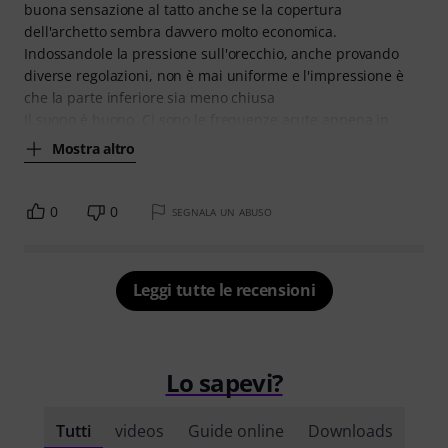
buona sensazione al tatto anche se la copertura
dell'archetto sembra davvero molto economica.
Indossandole la pressione sull'orecchio, anche provando
diverse regolazioni, non è mai uniforme e l'impressione è
che la parte inferiore sia meno chiusa
Il suono è buono. Ci sono le frequenze acute appena in
Mostra altro
0
0
SEGNALA UN ABUSO
Leggi tutte le recensioni
Lo sapevi?
Tutti
videos
Guide online
Downloads