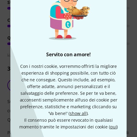
SUONO
COMFORT
QUALITÀ
Servito con amore!
Linee guida per la valutazione
Con i nostri cookie, vorremmo offrirti la migliore
379
Recensioni
esperienza di shopping possibile, con tutto ciò
che ne consegue. Questo include, ad esempio,
Meglio di quel che pensassi!
H
offerte adatte, annunci personalizzati e il
HeavyNick 10.02.2022
salvataggio delle preferenze. Se per te va bene,
acconsenti semplicemente all'uso dei cookie per
Suono
preferenze, statistiche e marketing cliccando su
comfort
'Va bene!' (
show all
).
Qualità
Il consenso può essere revocato in qualsiasi
momento tramite le impostazioni dei cookie (
qui
)
Partiamo dal presupposto che sono passato a questo tipo di