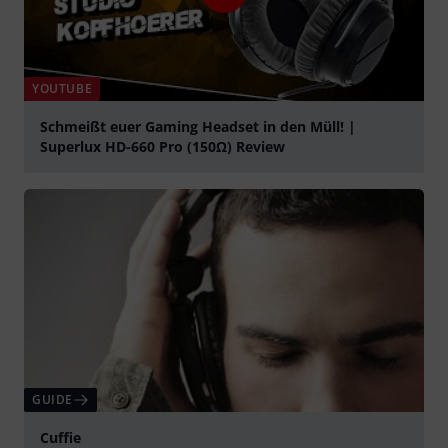
YOUTUBE
Schmeißt euer Gaming Headset in den Müll! |
Superlux HD-660 Pro (150Ω) Review
Suona
GUIDE
Cuffie