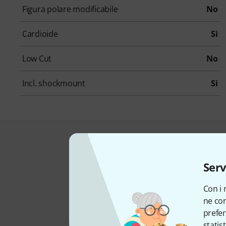
Figura polare modificabile
No
Cardioide
Si
Low Cut
No
Incl. shockmount
Si
Comprati dai
Serv
Con i 
ne con
prefer
statis