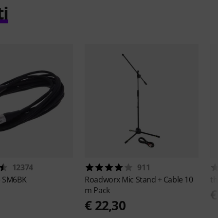
ti
12374
911
e
SM6BK
Roadworx
Mic Stand + Cable 10
th
m Pack
€
€ 22,30