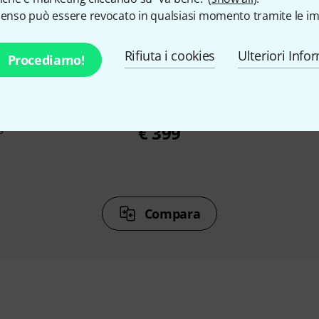
senso può essere revocato in qualsiasi momento tramite le im
%
5%
Rifiuta i cookies
Ulteriori Info
Procediamo!
TO
COMPRATO
C
ete Vocal
Shure SM 7 B
Rode NT
g
€ 399
Compara