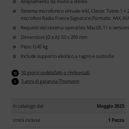
Ampliamento da mono a stereo
Sistema microfonico virtuale inkl, Classic Tubes 1 + 2
microfoni Radio France Signature (formato: AAX, AU
Requisiti del sistema operativo: MacOS 11 o version
Dimensioni (D x A): 50 x 200 mm
Peso: 0,45 kg
Include supporto elastico a ragno e custodia
30 giorni soddisfatti o rimborsati
30
3 anni di garanzia Thomann
3
In catalogo dal
Maggio 2025
Unità incluse
1 Pezzo