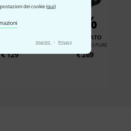
postazioni dei cookie (
qui
)
4%
2%
rmazioni
OMPRATO
COMPRATO
·
Imprint
Privacy
1 Signature Black
Lewitt LCT 440 PURE
€ 129
€ 269