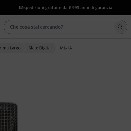
spedizioni gratuite da € 99
3 anni di garanzia
Avvia
amma Largo
Slate Digital
ML-1A
ienti