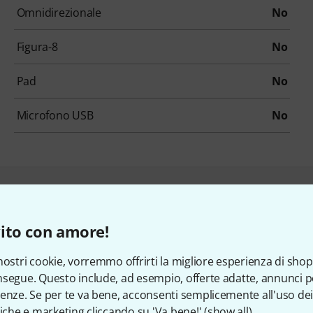
Omnidirezionale
No
Figura-8
No
Pad
No
Microfono USB
No
 clienti che hanno visto qu
ito con amore!
nostri cookie, vorremmo offrirti la migliore esperienza di shop
segue. Questo include, ad esempio, offerte adatte, annunci per
enze. Se per te va bene, acconsenti semplicemente all'uso dei
tiche e marketing cliccando su 'Va bene!' (
show all
).