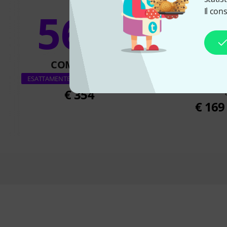
56%
Il con
5
COMPRATO
COMPRA
Rode NT1-A Compl
ESATTAMENTE QUESTO PRODOTTO
Recordin
€ 354
€ 169