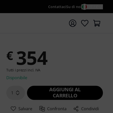
Contattaci
Su di noi
IT / €
re la ricerca con il termine di ricerca {searchTerm}
354
€
Tutti i prezzi incl. IVA
Disponibile
AGGIUNGI AL
1
CARRELLO
Salvare
Confronta
Condividi