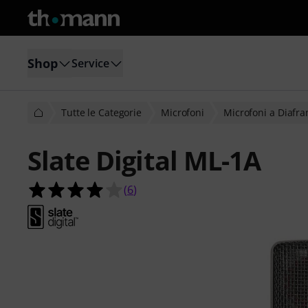
Shop
Service
Tutte le Categorie
Microfoni
Microfoni a Diafr
Slate Digital ML-1A
4.0 su 5 stelle su 6 valutazioni dei cl
(
6
)