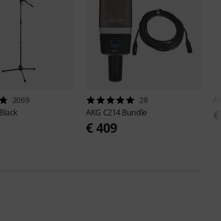
A
2069
28
€
Black
AKG
C214 Bundle
€ 409