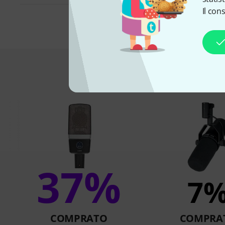
Il con
Comprati dai
37%
7
COMPRATO
COMPRA