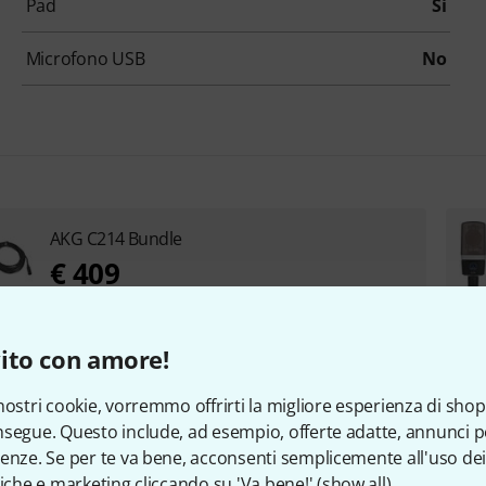
Pad
Si
Microfono USB
No
AKG C214 Bundle
€ 409
Crea tu il bundle
ito con amore!
a partire da € 1.649
nostri cookie, vorremmo offrirti la migliore esperienza di shop
+2
FINO A 5% DI SCONTO
segue. Questo include, ad esempio, offerte adatte, annunci per
enze. Se per te va bene, acconsenti semplicemente all'uso dei
tiche e marketing cliccando su 'Va bene!' (
show all
).