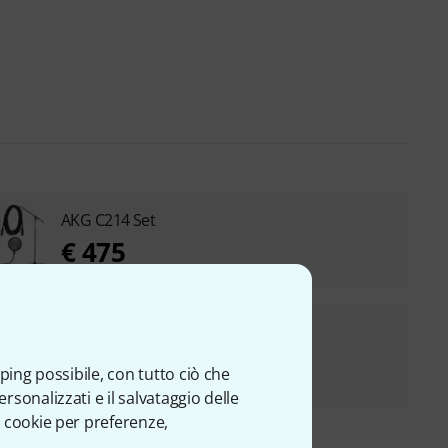
AKG C214 Set
€ 475
AKG C214 Stereo Bundle
€ 835
ping possibile, con tutto ciò che
sonalizzati e il salvataggio delle
 cookie per preferenze,