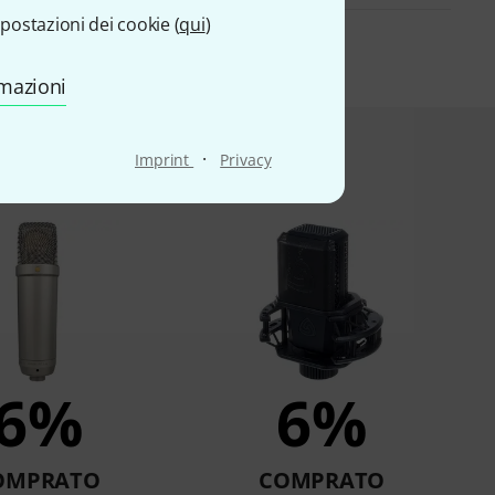
postazioni dei cookie (
qui
)
rmazioni
·
Imprint
Privacy
esto prodotto
6%
6%
OMPRATO
COMPRATO