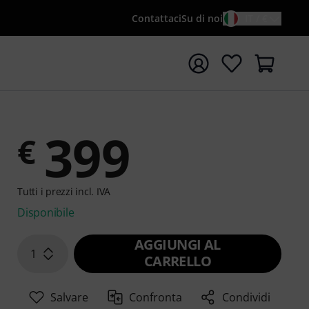
Contattaci
Su di noi
IT / €
re la ricerca con il termine di ricerca {searchTerm}
399
€
Tutti i prezzi incl. IVA
Disponibile
AGGIUNGI AL
1
CARRELLO
Salvare
Confronta
Condividi