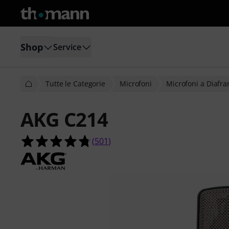
Shop
Service
Tutte le Categorie
Microfoni
Microfoni a Diafr
AKG C214
4.7 su 5 stelle su 501 valutazioni dei 
(
501
)