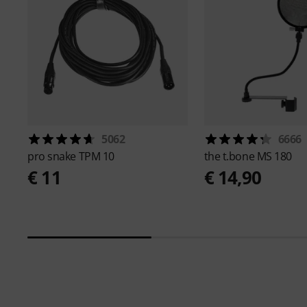
5062
6666
pro snake
TPM 10
the t.bone
MS 180
€ 11
€ 14,90