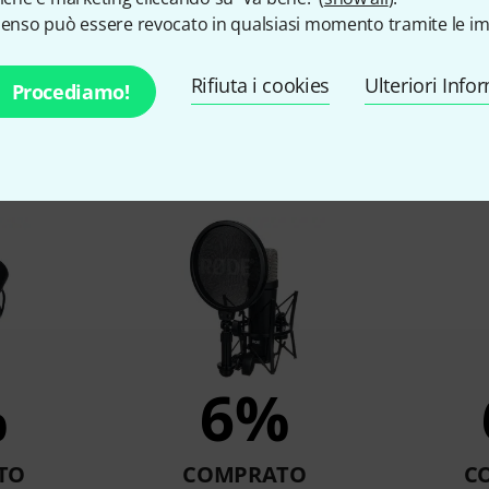
senso può essere revocato in qualsiasi momento tramite le im
Rifiuta i cookies
Ulteriori Info
Procediamo!
 clienti che hanno visto qu
%
6%
TO
COMPRATO
C