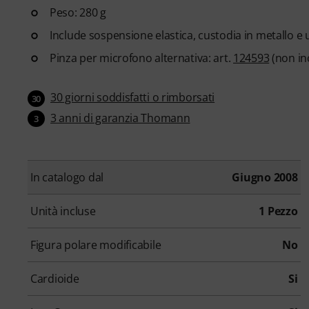
Peso: 280 g
Include sospensione elastica, custodia in metallo e
Pinza per microfono alternativa: art.
124593
(non in
30 giorni soddisfatti o rimborsati
30
3 anni di garanzia Thomann
3
In catalogo dal
Giugno 2008
Unità incluse
1 Pezzo
Figura polare modificabile
No
Cardioide
Si