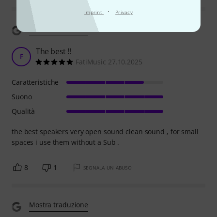
·
Imprint
Privacy
Mostra traduzione
The best !!
F
FatiMusic 27.10.2025
Caratteristiche
Suono
Qualità
the best speakers very open sound clean sound , for small
spaces i use them without a Sub .
8
1
SEGNALA UN ABUSO
Mostra traduzione