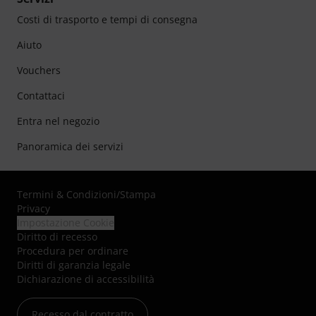
Costi di trasporto e tempi di consegna
Aiuto
Vouchers
Contattaci
Entra nel negozio
Panoramica dei servizi
Termini & Condizioni
/
Stampa
Privacy
Impostazione Cookie
Diritto di recesso
Procedura per ordinare
Diritti di garanzia legale
Dichiarazione di accessibilità
Recesso dal contratto