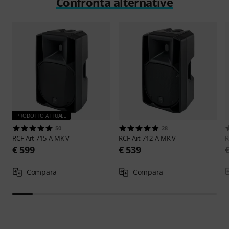
Confronta alternative
PRODOTTO ATTUALE
50
28
RCF
Art 715-A MK V
RCF
Art 712-A MK V
€ 599
€ 539
Compara
Compara