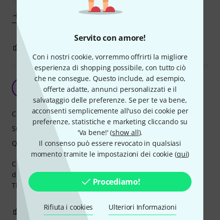
un output per
Mostra altro
Servito con amore!
6
0
SEGNALA UN ABUSO
Con i nostri cookie, vorremmo offrirti la migliore
esperienza di shopping possibile, con tutto ciò
che ne consegue. Questo include, ad esempio,
Casse molto performanti
DE
offerte adatte, annunci personalizzati e il
Dj ED 28.07.2026
salvataggio delle preferenze. Se per te va bene,
acconsenti semplicemente all'uso dei cookie per
Caratteristiche
preferenze, statistiche e marketing cliccando su
Suono
'Va bene!' (
show all
).
Il consenso può essere revocato in qualsiasi
Qualità
momento tramite le impostazioni dei cookie (
qui
)
Casse molto performanti, a mio avviso adatte per serate
disco in quanto i bassi sono molto presenti, poi c'è
Procediamo!
Thomann sempre veloce e preciso nelle consegne .....
Rifiuta i cookies
Ulteriori Informazioni
0
0
SEGNALA UN ABUSO