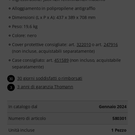
Alloggiamento in polipropilene antigraffio
Dimensioni (L x P x A): 437 x 389 x 708 mm
Peso: 19,6 kg
Colore: nero
Cover protettive consigliate: art.
322010
o art.
247916
(non incluse, acquistabili separatamente)
Case consigliato: art.
451589
(non incluso, acquistabile
separatamente)
30 giorni soddisfatti o rimborsati
30
3 anni di garanzia Thomann
3
In catalogo dal
Gennaio 2024
Numero di articolo
580301
Unità incluse
1 Pezzo