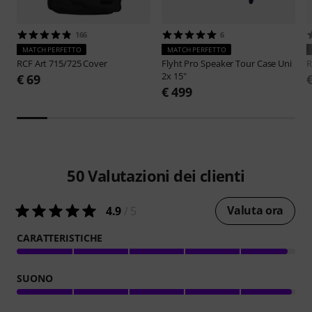
166
6
MATCH PERFETTO
MATCH PERFETTO
RCF
Art 715/725 Cover
Flyht Pro
Speaker Tour Case Uni
2x 15"
€ 69
€ 499
50
Valutazioni dei clienti
Valuta ora
4.9
/ 5
CARATTERISTICHE
SUONO