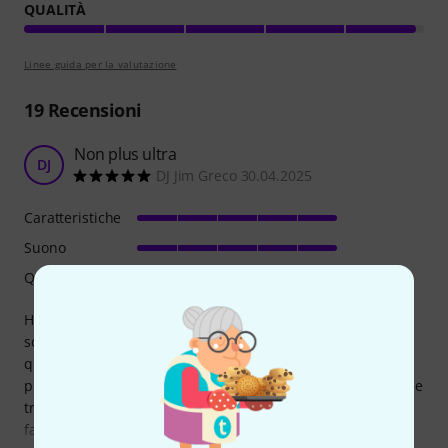
QUALITÀ
Linee guida per la valutazione
19
Recensioni
Non plus ultra
DJ
DJ Jim Greco 30.04.2025
Caratteristiche
Suono
Qualità
Ho provato e ascoltato diverse casse attive prima di
scegliere la RCF Art 715, e finalmente ho un prodotto di
qualità che soddisfa le mie esigenze: facilità nel trasporto,
pressione sonora e qualità. Con questo prezzo è impossibile
trovare un prodotto migliore. È una cassa senza fronzoli,
fatta solo di qualità e pura potenza, con un solo ingresso e