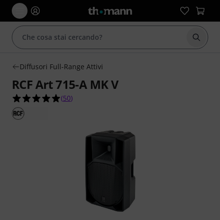
Avviare
Diffusori Full-Range Attivi
RCF Art 715-A MK V
4.9 su 5 stelle su 50 valutazioni dei clienti
(
50
)