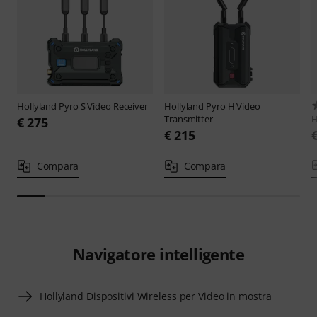
Hollyland
Pyro S Video Receiver
Hollyland
Pyro H Video
Transmitter
H
€ 275
€ 215
Compara
Compara
Navigatore intelligente
Hollyland Dispositivi Wireless per Video in mostra