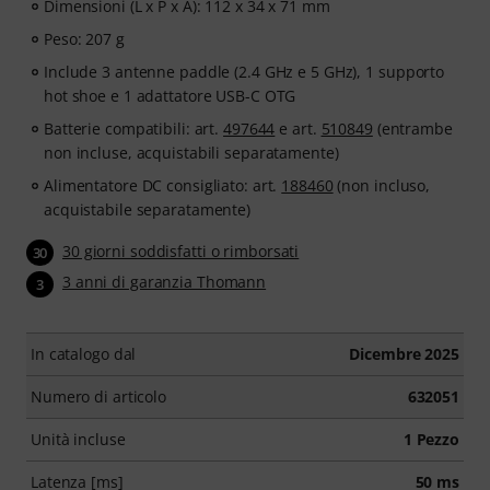
Dimensioni (L x P x A): 112 x 34 x 71 mm
Peso: 207 g
Include 3 antenne paddle (2.4 GHz e 5 GHz), 1 supporto
hot shoe e 1 adattatore USB-C OTG
Batterie compatibili: art.
497644
e art.
510849
(entrambe
non incluse, acquistabili separatamente)
Alimentatore DC consigliato: art.
188460
(non incluso,
acquistabile separatamente)
30 giorni soddisfatti o rimborsati
30
3 anni di garanzia Thomann
3
In catalogo dal
Dicembre 2025
Numero di articolo
632051
Unità incluse
1 Pezzo
Latenza [ms]
50 ms