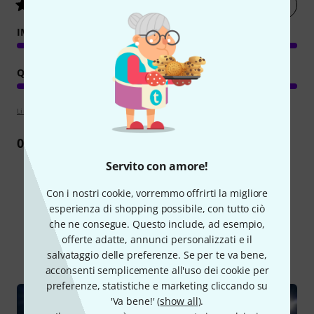
Valuta ora
5
/ 5
IMMAGINE/SUONO
QUALITÀ
Linee guida per la valutazione
0
Recensione
Servito con amore!
Con i nostri cookie, vorremmo offrirti la migliore
esperienza di shopping possibile, con tutto ciò
Lo sapevi?
che ne consegue. Questo include, ad esempio,
offerte adatte, annunci personalizzati e il
Tutti
Guide online
salvataggio delle preferenze. Se per te va bene,
acconsenti semplicemente all'uso dei cookie per
preferenze, statistiche e marketing cliccando su
'Va bene!' (
show all
).