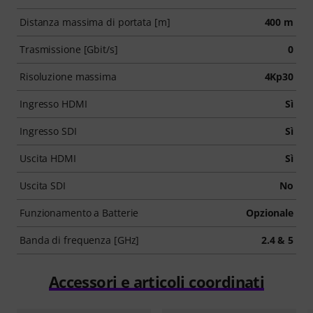
Distanza massima di portata [m]
400 m
Trasmissione [Gbit/s]
0
Risoluzione massima
4Kp30
Ingresso HDMI
Sì
Ingresso SDI
Sì
Uscita HDMI
Sì
Uscita SDI
No
Funzionamento a Batterie
Opzionale
Banda di frequenza [GHz]
2.4 & 5
Accessori e articoli coordinati