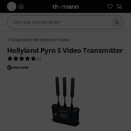
Avviare
Dispositivi Wireless per Video
Hollyland Pyro S Video Transmitter
5.0 su 5 stelle su 1 valutazioni dei clienti
(
1
)