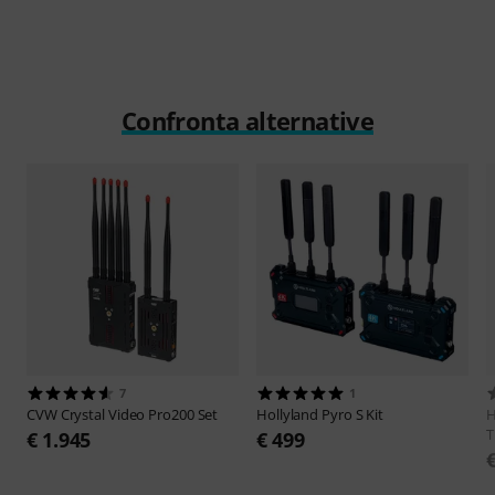
Confronta alternative
7
1
CVW Crystal Video
Pro200 Set
Hollyland
Pyro S Kit
H
T
€ 1.945
€ 499