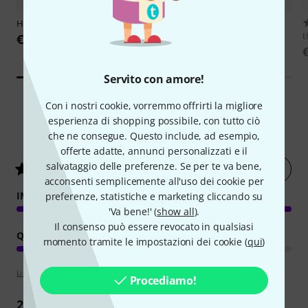
Hollyland
Pyro 5
4578
Stairville
Stage Tape 400BK
t
€ 419
€ 4,50
Servito con amore!
Con i nostri cookie, vorremmo offrirti la migliore
esperienza di shopping possibile, con tutto ciò
2
Valutazioni dei clienti
che ne consegue. Questo include, ad esempio,
offerte adatte, annunci personalizzati e il
salvataggio delle preferenze. Se per te va bene,
Valuta ora
2.5
/ 5
acconsenti semplicemente all'uso dei cookie per
IMMAGINE/SUONO
preferenze, statistiche e marketing cliccando su
'Va bene!' (
show all
).
Il consenso può essere revocato in qualsiasi
QUALITÀ
momento tramite le impostazioni dei cookie (
qui
)
Linee guida per la valutazione
Procediamo!
2
Recensioni