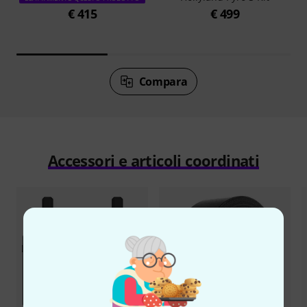
€ 415
€ 499
Compara
Accessori e articoli coordinati