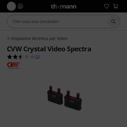
Avviare
Dispositivi Wireless per Video
CVW Crystal Video Spectra
2.5 su 5 stelle su 2 valutazioni dei clienti
(
2
)