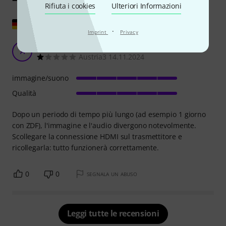
Rifiuta i cookies
Ulteriori Informazioni
Mostra originale
·
Imprint
Privacy
Audio Video Asincrono
A
Austria3 14.11.2024
immagine/suono
Qualità
Dopo un periodo di tempo più lungo (ad esempio 1 giorno
con ZDF), l'immagine e l'audio divergono notevolmente.
Scollegare la connessione HDMI sul trasmettitore e
ricollegarla: tutto funzionerà correttamente.
0
0
SEGNALA UN ABUSO
Leggi tutte le recensioni