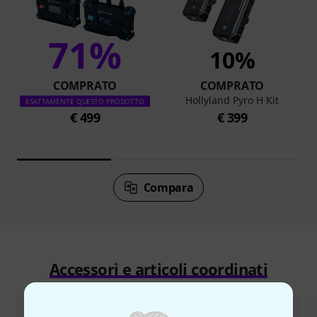
71%
10%
COMPRATO
COMPRATO
Hollyland Pyro H Kit
ESATTAMENTE QUESTO PRODOTTO
€ 499
€ 399
Compara
Accessori e articoli coordinati