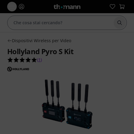
Avviare
Dispositivi Wireless per Video
Hollyland Pyro S Kit
5.0 su 5 stelle su 1 valutazioni dei clienti
(
1
)