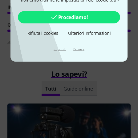
IMMAGINE/SUONO
Procediamo!
QUALITÀ
Rifiuta i cookies
Ulteriori Informazioni
Linee guida per la valutazione
·
Imprint
Privacy
Lo sapevi?
Tutti
Guide online