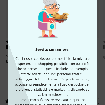
4
25
MATCH PERFETTO
MATCH PERFETTO
Servito con amore!
Patona
4Way Charger for Sony F
Patona
PATNP-F970
bat
€ 26
Con i nostri cookie, vorremmo offrirti la migliore
€ 76
esperienza di shopping possibile, con tutto ciò
che ne consegue. Questo include, ad esempio,
offerte adatte, annunci personalizzati e il
salvataggio delle preferenze. Se per te va bene,
acconsenti semplicemente all'uso dei cookie per
1
Valutazioni dei clienti
preferenze, statistiche e marketing cliccando su
'Va bene!' (
show all
).
Il consenso può essere revocato in qualsiasi
Valuta ora
5
/ 5
momento tramite le impostazioni dei cookie (
qui
)