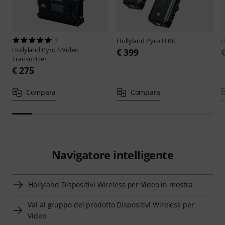
1
Hollyland
Pyro H Kit
H
Hollyland
Pyro S Video
€ 399
Transmitter
€ 275
Compara
Compara
Navigatore intelligente
Hollyland Dispositivi Wireless per Video in mostra
Vai al gruppo del prodotto Dispositivi Wireless per
Video