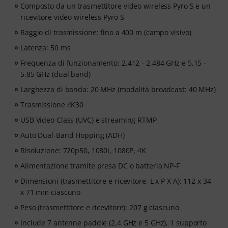
Composto da un trasmettitore video wireless Pyro S e un
ricevitore video wireless Pyro S
Raggio di trasmissione: fino a 400 m (campo visivo)
Latenza: 50 ms
Frequenza di funzionamento: 2,412 - 2,484 GHz e 5,15 -
5,85 GHz (dual band)
Larghezza di banda: 20 MHz (modalità broadcast: 40 MHz)
Trasmissione 4K30
USB Video Class (UVC) e streaming RTMP
Auto Dual-Band Hopping (ADH)
Risoluzione: 720p50, 1080i, 1080P, 4K
Alimentazione tramite presa DC o batteria NP-F
Dimensioni (trasmettitore e ricevitore, L x P X A): 112 x 34
x 71 mm ciascuno
Peso (trasmettitore e ricevitore): 207 g ciascuno
Include 7 antenne paddle (2,4 GHz e 5 GHz), 1 supporto