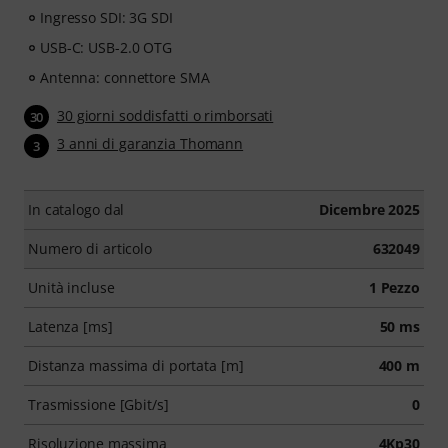
Ingresso SDI: 3G SDI
USB-C: USB-2.0 OTG
Antenna: connettore SMA
30 giorni soddisfatti o rimborsati
30
3 anni di garanzia Thomann
3
In catalogo dal
Dicembre 2025
Numero di articolo
632049
Unità incluse
1 Pezzo
Latenza [ms]
50 ms
Distanza massima di portata [m]
400 m
Trasmissione [Gbit/s]
0
Risoluzione massima
4Kp30