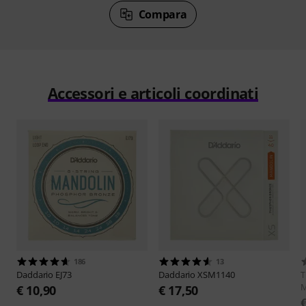
Compara
Accessori e articoli coordinati
186
13
Daddario
EJ73
Daddario
XSM1140
T
€ 10,90
€ 17,50