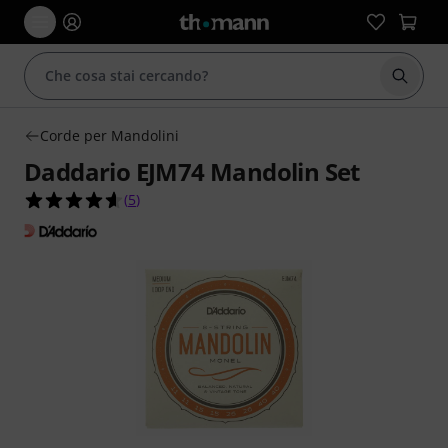
Avviare
Corde per Mandolini
Daddario EJM74 Mandolin Set
4.6 su 5 stelle su 5 valutazioni dei clienti
(
5
)