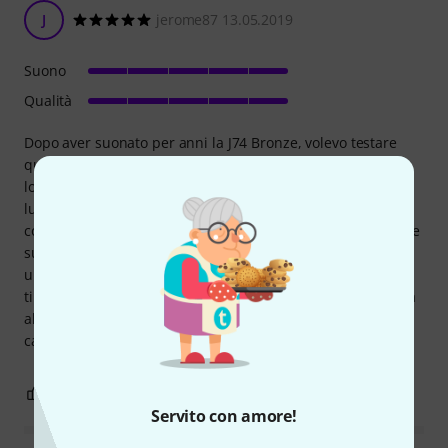
J
jerome87 13.05.2019
Suono
Qualità
Dopo aver suonato per anni la J74 Bronze, volevo testare
queste corde per verificarne la maggiore durata. Infatti, la
loro durata è notevolmente migliorata (almeno 3 volte più
lunga rispetto al bronzo) sia in termini di lucentezza che di
corrosione. Il suono è un po' più "roots", anche se è sottile e
su un mando di gamma bassa/media non dovrebbe fare
un'enorme differenza, e si adatta bene al bluegrass/old
time/trad. Il loro colore può sorprendere perché assomiglia
alle corde di una chitarra elettrica, ma alla fine è anche
carino. Per il momento è adottato.
2
0
SEGNALA UN ABUSO
Servito con amore!