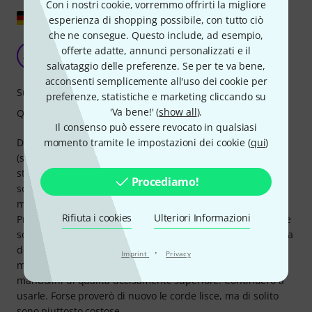
Con i nostri cookie, vorremmo offrirti la migliore
Mostra originale
esperienza di shopping possibile, con tutto ciò
che ne consegue. Questo include, ad esempio,
D'Addario EJM74 - positivamente sorpreso!
offerte adatte, annunci personalizzati e il
AM
Al Mando 05.01.2021
salvataggio delle preferenze. Se per te va bene,
acconsenti semplicemente all'uso dei cookie per
Suono
preferenze, statistiche e marketing cliccando su
'Va bene!' (
show all
).
Qualità
Il consenso può essere revocato in qualsiasi
momento tramite le impostazioni dei cookie (
qui
)
Dopo aver provato diverse corde D'Addario e GHS
(seta/bronzo, nichel/bronzo, bronzo, bronzo fosfato), mi è
stato consigliato di provare il set EJM74. A dire il vero, non
Procediamo!
sono un grande fan del bronzo e del bronzo fosfato sui
mandolini; sono troppo aspri e brillanti per i miei gusti.
Rifiuta i cookies
Ulteriori Informazioni
Preferisco il contrario. Ed ecco, sono rimasto piacevolmente
sorpreso. Queste corde offrono tutto ciò che non mi piaceva
delle altre. Non posso dire se siano adatte a tutti i
·
Imprint
Privacy
mandolini, ma funzionano meravigliosamente sui miei
mandolini di qualità decisamente superiore. Continuerò a
usarle. Forse proverò di nuovo le corde lisce, ma di solito
sono piuttosto costose.