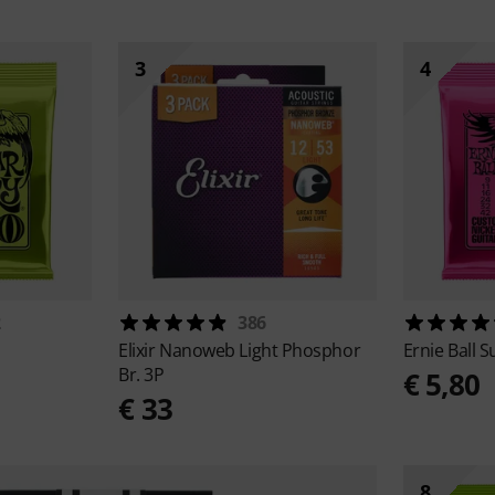
3
4
2
386
Elixir
Nanoweb Light Phosphor
Ernie Ball
S
Br. 3P
€ 5,80
€ 33
8