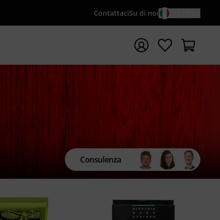
Contattaci
Su di noi
IT / €
re la ricerca con il termine di ricerca {searchTerm}
Consulenza