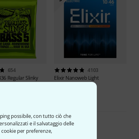
654
4103
836 Regular Slinky
Elixir
Nanoweb Light
0
€ 12,90
ping possibile, con tutto ciò che
sonalizzati e il salvataggio delle
 cookie per preferenze,