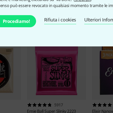
senso può essere revocato in qualsiasi momento tramite le im
Rifiuta i cookies
Ulteriori Info
Procediamo!
I più popolari
5917
Ernie Ball
Super Slinky 2223
Elixir
Nanow