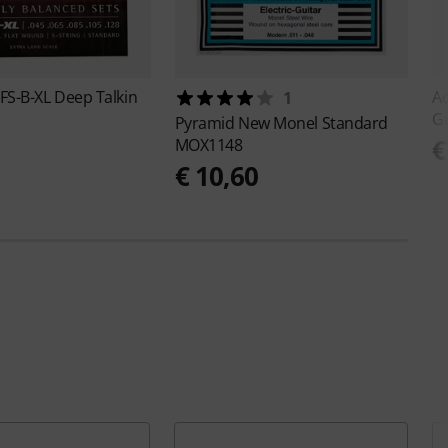
FS-B-XL Deep Talkin
A
1
Gu
Pyramid
New Monel Standard
€
MOX1148
€ 10,60