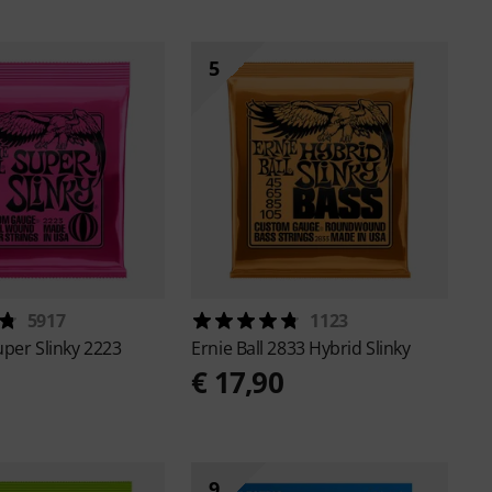
5
5917
1123
uper Slinky 2223
Ernie Ball
2833 Hybrid Slinky
€ 17,90
9