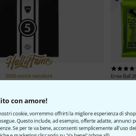
2000 unità vendute
Ernie Ball
2
€ 19,9
wall
5-Str. Bass 045-127 Set RW SS
€ 49
ito con amore!
nostri cookie, vorremmo offrirti la migliore esperienza di shop
segue. Questo include, ad esempio, offerte adatte, annunci per
Le migliori marche
enze. Se per te va bene, acconsenti semplicemente all'uso dei
tiche e marketing cliccando su 'Va bene!' (
show all
).