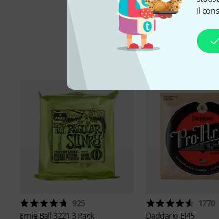
Il con
925
1770
Ernie Ball
3221 3 Pack
Daddario
EJ45