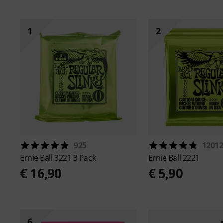
1
2
925
1201
Ernie Ball
3221 3 Pack
Ernie Ball
2221
€ 16,90
€ 5,90
6