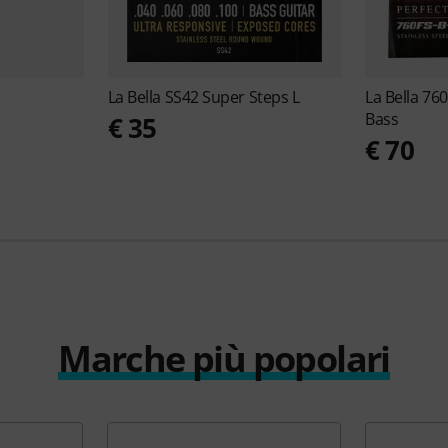
La Bella
SS42 Super Steps L
La Bella
760
Bass
€ 35
€ 70
Marche più popolari