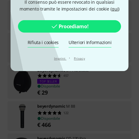
Il consenso può essere revocato in qualsiasi
beyerdynamic
DT 1770 Pro MKII
momento tramite le impostazioni dei cookie (
qui
)
14
Disponibile
€
545
Procediamo!
beyerdynamic
MM 1
Rifiuta i cookies
Ulteriori Informazioni
117
Disponibile
€
222
·
Imprint
Privacy
beyerdynamic
DT Hardcase
457
TOP SELLER
Disponibile
€
29
beyerdynamic
M 88
122
Disponibile
€
466
beyerdynamic
DT-270 Pro