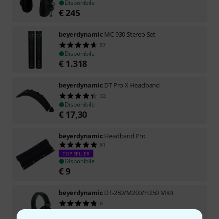
Disponibile
€
245
beyerdynamic
MC 930 Stereo Set
57
Disponibile
€
1.318
beyerdynamic
DT Pro X Headband
32
Disponibile
€
17,30
beyerdynamic
Headband Pro
61
TOP SELLER
Disponibile
€
9
beyerdynamic
DT-280/M200/H250 MKII
6
Disponibile