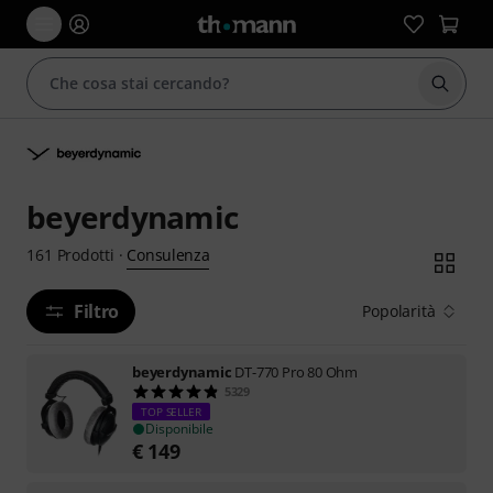
Avviare
beyerdynamic
Consulenza
161
Prodotti
·
Filtro
Popolarità
beyerdynamic
DT-770 Pro 80 Ohm
5329
TOP SELLER
Disponibile
€
149