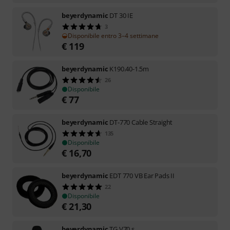
beyerdynamic
DT 30 IE
3
Disponibile entro 3–4 settimane
€
119
beyerdynamic
K190.40-1.5m
26
Disponibile
€
77
beyerdynamic
DT-770 Cable Straight
135
Disponibile
€
16,70
beyerdynamic
EDT 770 VB Ear Pads II
22
Disponibile
€
21,30
beyerdynamic
TG V70 s