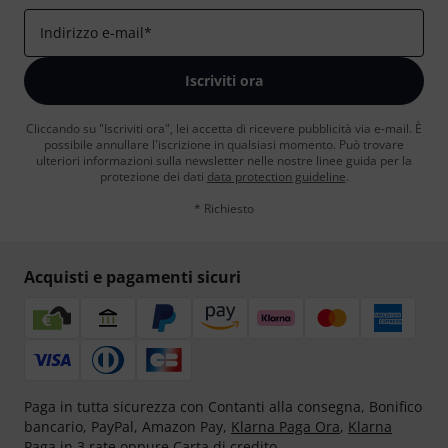
Indirizzo e-mail
*
Iscriviti ora
Cliccando su "Iscriviti ora", lei accetta di ricevere pubblicità via e-mail. È
possibile annullare l'iscrizione in qualsiasi momento. Può trovare
ulteriori informazioni sulla newsletter nelle nostre linee guida per la
protezione dei dati
data protection guideline
.
* Richiesto
Acquisti e pagamenti sicuri
Paga in tutta sicurezza con Contanti alla consegna, Bonifico
bancario, PayPal, Amazon Pay,
Klarna Paga Ora
,
Klarna
Paga in 3 rate
oppure Carta di credito.