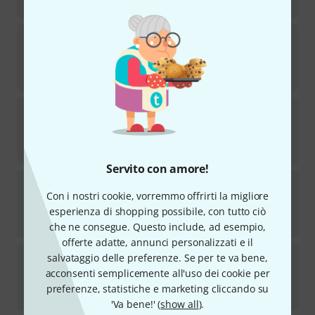
€
339
beyerdynamic
DT 990 PRO X
17
Disponibile
€
199
beyerdynamic
Headphone Adapter Screw M5
142
Disponibile
€
7,60
Servito con amore!
beyerdynamic
DT-770 Pro 32 Ohm
Con i nostri cookie, vorremmo offrirti la migliore
623
Disponibile
esperienza di shopping possibile, con tutto ciò
€
149
che ne consegue. Questo include, ad esempio,
offerte adatte, annunci personalizzati e il
beyerdynamic
EDT 990 VB Ear Pads Velour II
salvataggio delle preferenze. Se per te va bene,
6
acconsenti semplicemente all'uso dei cookie per
Disponibile
preferenze, statistiche e marketing cliccando su
€
21,30
'Va bene!' (
show all
).