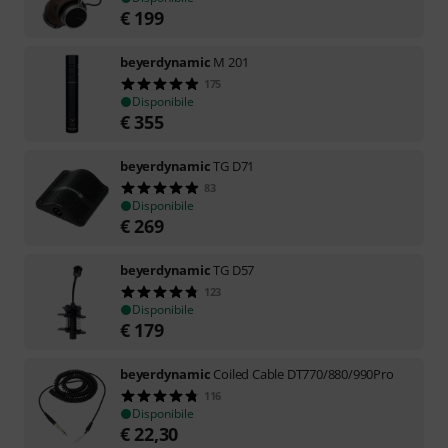
€
199
beyerdynamic
M 201
175
Disponibile
€
355
beyerdynamic
TG D71
83
Disponibile
€
269
beyerdynamic
TG D57
123
Disponibile
€
179
beyerdynamic
Coiled Cable DT770/880/990Pro
116
Disponibile
€
22,30