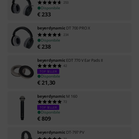
253
Disponibile
€
233
beyerdynamic
DT 700 PRO X
234
Disponibile
€
238
beyerdynamic
EDT 770 V Ear Pads II
42
TOP SELLER
Disponibile
€
21,30
beyerdynamic
M 160
72
TOP SELLER
Disponibile
€
809
beyerdynamic
DT-797 PV
71