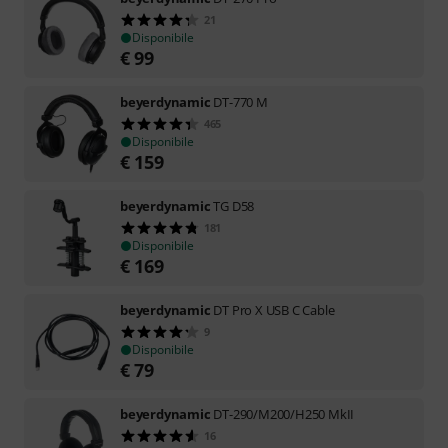
21
Disponibile
€
99
beyerdynamic
DT-770 M
465
Disponibile
€
159
beyerdynamic
TG D58
181
Disponibile
€
169
beyerdynamic
DT Pro X USB C Cable
9
Disponibile
€
79
beyerdynamic
DT-290/M200/H250 MkII
16