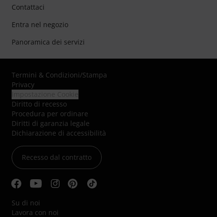
Contattaci
Entra nel negozio
Panoramica dei servizi
Termini & Condizioni
/
Stampa
Privacy
Impostazione Cookie
Diritto di recesso
Procedura per ordinare
Diritti di garanzia legale
Dichiarazione di accessibilità
Recesso dal contratto
Su di noi
Lavora con noi