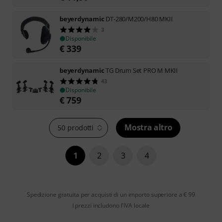
beyerdynamic
DT-280/M200/H80 MKII
3
Disponibile
€
339
beyerdynamic
TG Drum Set PRO M MKII
43
Disponibile
€
759
Mostra altro
50 prodotti
1
2
3
4
Spedizione gratuita per acquisti di un importo superiore a € 99
I prezzi includono l'IVA locale