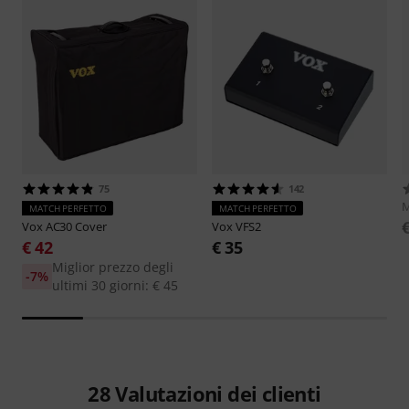
75
142
M
MATCH PERFETTO
MATCH PERFETTO
Vox
AC30 Cover
Vox
VFS2
€ 42
€ 35
Miglior prezzo degli
-7%
ultimi 30 giorni: € 45
28
Valutazioni dei clienti