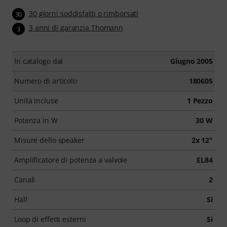
30 giorni soddisfatti o rimborsati
30
3 anni di garanzia Thomann
3
In catalogo dal
Giugno 2005
Numero di articolo
180605
Unità incluse
1 Pezzo
Potenza in W
30 W
Misure dello speaker
2x 12"
Amplificatore di potenza a valvole
EL84
Canali
2
Hall
Si
Loop di effetti esterni
Si