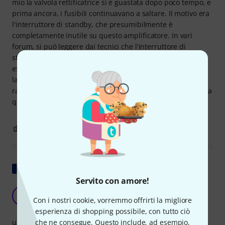
mio la valvola rettificatrice si è guastata dopo poco tempo, e
prima ancora, i fusibili continuavano a saltare. Il motivo era
l'interruttore di standby, che presumibilmente è
completamente inutile su questo amplificatore. In vari
forum, si può leggere dai tecnici che l'interruttore di
standby del AC30 dovrebbe essere SEMPRE acceso. I motivi
esatti si possono trovare in vari forum. Da quando ho
lasciato sempre la modalità standby attiva, la valvola
raddrizzatrice non ha mollato la presa! Non rinuncerò mai a
questo amplificatore.
17
4
SEGNALA UN ABUSO
Mostra originale
Servito con amore!
Amplificatore da sogno
L
Con i nostri cookie, vorremmo offrirti la migliore
Lacer 30.06.2018
esperienza di shopping possibile, con tutto ciò
uso
che ne consegue. Questo include, ad esempio,