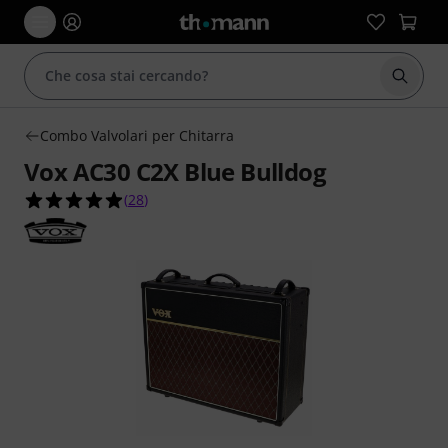
Avviare
Combo Valvolari per Chitarra
Vox AC30 C2X Blue Bulldog
4.9 su 5 stelle su 28 valutazioni dei clienti
(
28
)