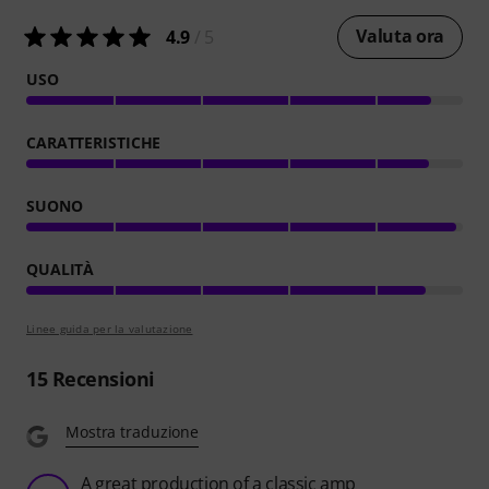
Valuta ora
4.9
/ 5
USO
CARATTERISTICHE
SUONO
QUALITÀ
Linee guida per la valutazione
15
Recensioni
Mostra traduzione
A great production of a classic amp