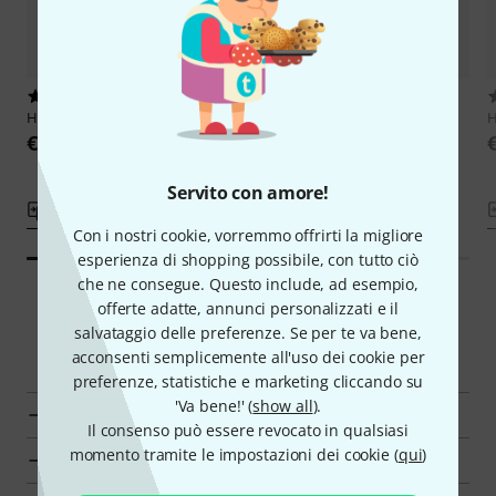
12
29
Hörluchs
Premium Cable black
Fischer Amps
FA- Cable Black
H
€ 49
€ 49
Servito con amore!
Compara
Compara
Con i nostri cookie, vorremmo offrirti la migliore
esperienza di shopping possibile, con tutto ciò
che ne consegue. Questo include, ad esempio,
offerte adatte, annunci personalizzati e il
salvataggio delle preferenze. Se per te va bene,
Navigatore intelligente
acconsenti semplicemente all'uso dei cookie per
preferenze, statistiche e marketing cliccando su
'Va bene!' (
show all
).
Vai al gruppo del prodotto Cavi In Ear
Il consenso può essere revocato in qualsiasi
momento tramite le impostazioni dei cookie (
qui
)
Vai al gruppo del prodotto Monitoraggio In-Ear