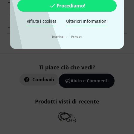
Vai al gruppo del prodotto Audio Professionale PA
Procediamo!
Mostra le informazioni del produttore per Vision Ears
Rifiuta i cookies
Ulteriori Informazioni
Vision Ears Audio Professionale PA in generale
·
Imprint
Privacy
Ti piace ciò che vedi?
Condividi
Aiuto e Commenti
Prodotti visti di recente