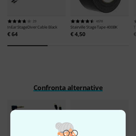
29
4578
InEar
StageDiver Cable Black
Stairville
Stage Tape 400BK
€ 64
€ 4,50
Confronta alternative