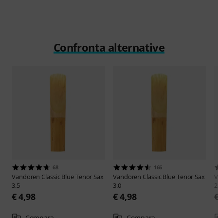
Confronta alternative
68
166
Vandoren
Classic Blue Tenor Sax
Vandoren
Classic Blue Tenor Sax
V
3.5
3.0
2
€ 4,98
€ 4,98
Compara
Compara