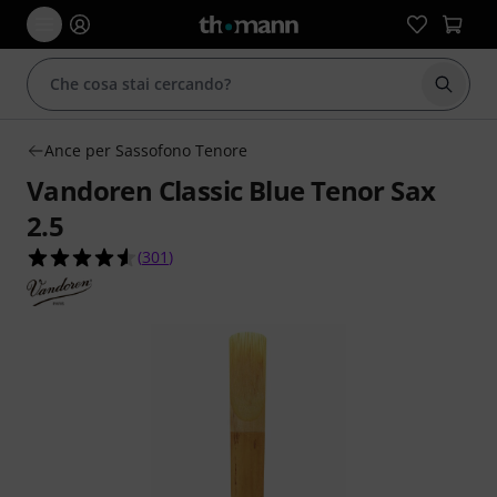
Avviare
Ance per Sassofono Tenore
Vandoren Classic Blue Tenor Sax
2.5
4.5 su 5 stelle su 301 valutazioni dei clienti
(
301
)