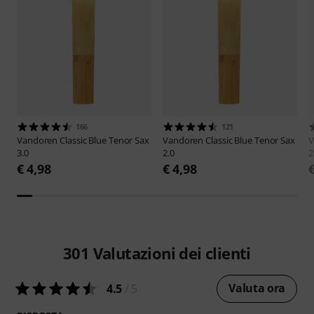
166
121
Vandoren
Classic Blue Tenor Sax
Vandoren
Classic Blue Tenor Sax
V
3.0
2.0
2
€ 4,98
€ 4,98
301
Valutazioni dei clienti
Valuta ora
4.5
/ 5