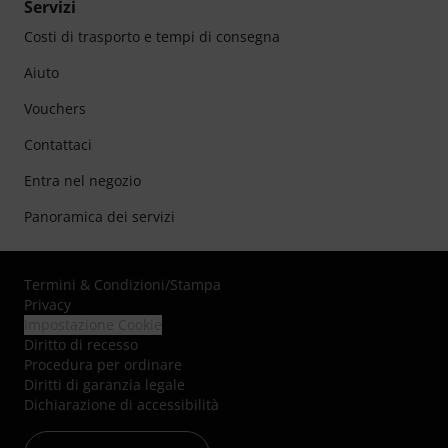
Servizi
Costi di trasporto e tempi di consegna
Aiuto
Vouchers
Contattaci
Entra nel negozio
Panoramica dei servizi
Termini & Condizioni
/
Stampa
Privacy
Impostazione Cookie
Diritto di recesso
Procedura per ordinare
Diritti di garanzia legale
Dichiarazione di accessibilità