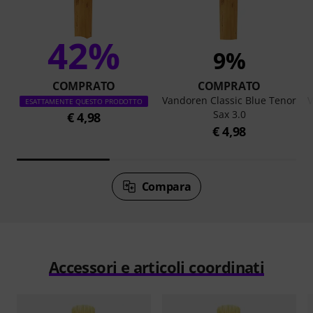
42%
9%
COMPRATO
COMPRATO
Vandoren Classic Blue Tenor
V
ESATTAMENTE QUESTO PRODOTTO
Sax 3.0
€ 4,98
€ 4,98
Compara
Accessori e articoli coordinati