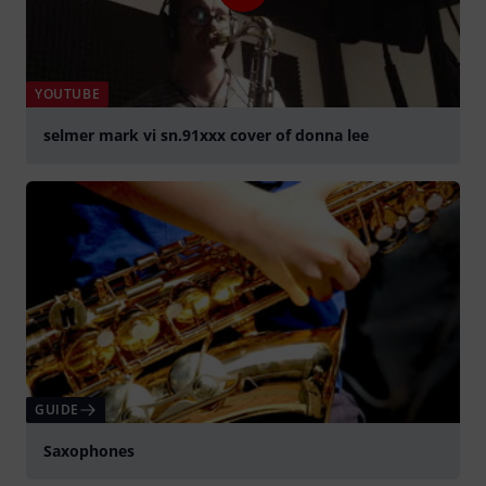
YOUTUBE
selmer mark vi sn.91xxx cover of donna lee
Suona
GUIDE
Saxophones