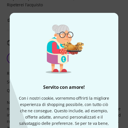
Ripeterei l’acquisto
0
0
SEGNALA UN ABUSO
Mostra traduzione
Good for others, not for me
T
Tonibaruch 15.01.2020
Risposta
Suono
Servito con amore!
Qualità
Con i nostri cookie, vorremmo offrirti la migliore
Nothing bad with Vandoren blue themselves. They just are
esperienza di shopping possibile, con tutto ciò
not my piece of cake.Too stiff and unresponsive for my taste
che ne consegue. Questo include, ad esempio,
in any strenght. I can go softer but they keep to not sing and
offerte adatte, annunci personalizzati e il
resist to my efforts to play for me. But that is me, for others
salvataggio delle preferenze. Se per te va bene,
are fantastic.