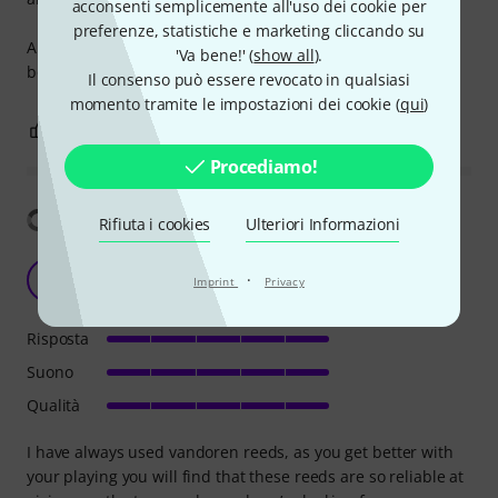
acconsenti semplicemente all'uso dei cookie per
preferenze, statistiche e marketing cliccando su
Among simple basic reeds I stay for sure with Rico orange
'Va bene!' (
show all
).
box or gonzalez.
Il consenso può essere revocato in qualsiasi
momento tramite le impostazioni dei cookie (
qui
)
0
0
SEGNALA UN ABUSO
Procediamo!
Mostra traduzione
Rifiuta i cookies
Ulteriori Informazioni
Vandoren Reeds
·
BS
Imprint
Privacy
Better sax 28.11.2020
Risposta
Suono
Qualità
I have always used vandoren reeds, as you get better with
your playing you will find that these reeds are so reliable at