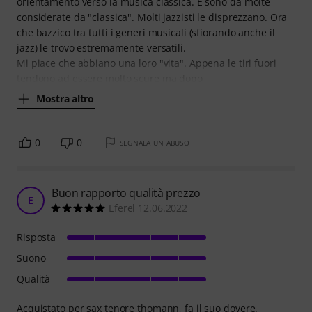
orientamento verso la musica classica. E sono da molte
considerate da "classica". Molti jazzisti le disprezzano. Ora
che bazzico tra tutti i generi musicali (sfiorando anche il
jazz) le trovo estremamente versatili.
Mi piace che abbiano una loro "vita". Appena le tiri fuori
tendono ad essere molto scure ma dopo
Mostra altro
0
0
SEGNALA UN ABUSO
Buon rapporto qualità prezzo
E
Eferel 12.06.2022
Risposta
Suono
Qualità
Acquistato per sax tenore thomann, fa il suo dovere.