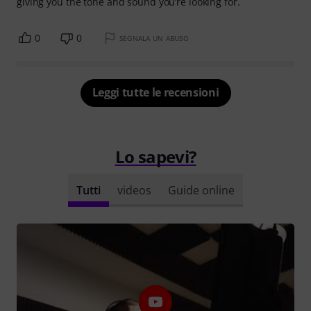
giving you the tone and sound you’re looking for.
0
0
SEGNALA UN ABUSO
Leggi tutte le recensioni
Lo sapevi?
Tutti
videos
Guide online