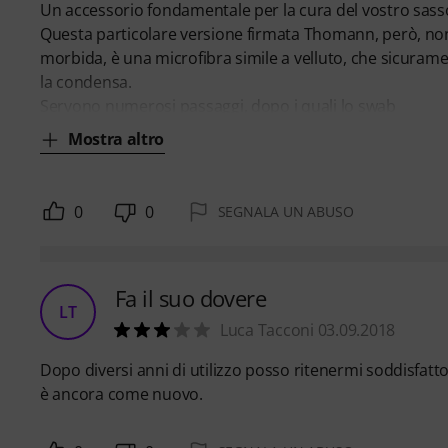
Un accessorio fondamentale per la cura del vostro sass
Questa particolare versione firmata Thomann, però, non
morbida, è una microfibra simile a velluto, che sicuram
la condensa.
Servono numerosi passaggi, dopo i quali lo swab
Mostra altro
0
0
SEGNALA UN ABUSO
Fa il suo dovere
LT
Luca Tacconi 03.09.2018
Dopo diversi anni di utilizzo posso ritenermi soddisfatto
è ancora come nuovo.