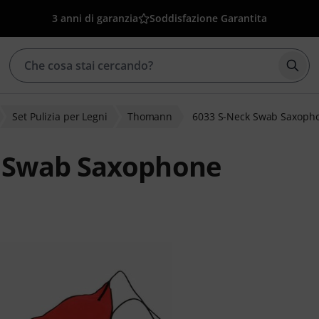
3 anni di garanzia
Soddisfazione Garantita
Avvia
Set Pulizia per Legni
Thomann
6033 S-Neck Swab Saxoph
 Swab Saxophone
clienti