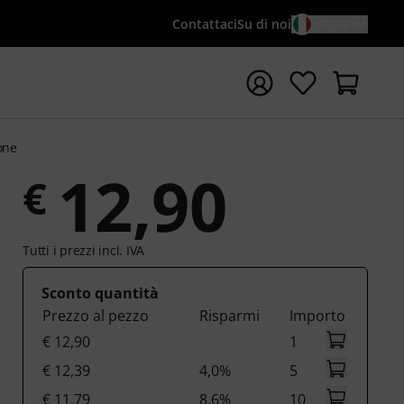
Contattaci
Su di noi
IT / €
re la ricerca con il termine di ricerca {searchTerm}
one
12,90
€
Tutti i prezzi incl. IVA
Sconto quantità
Prezzo al pezzo
Risparmi
Importo
€ 12,90
1
€ 12,39
4,0%
5
€ 11,79
8,6%
10