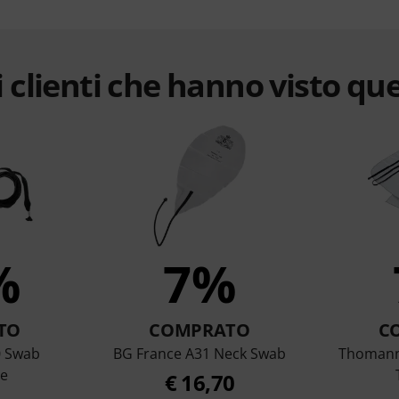
 clienti che hanno visto qu
%
7%
TO
COMPRATO
C
 Swab
BG France A31 Neck Swab
Thomann 
e
€ 16,70