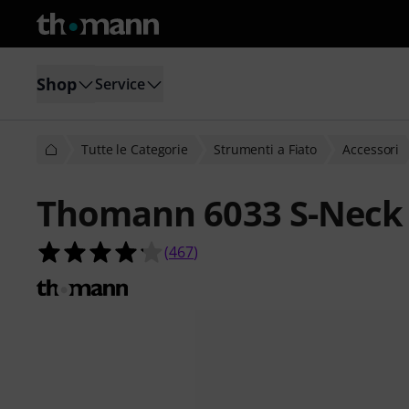
Shop
Service
Tutte le Categorie
Strumenti a Fiato
Accessori
Thomann 6033 S-Neck
4.2 su 5 stelle su 467 valutazioni dei 
(
467
)