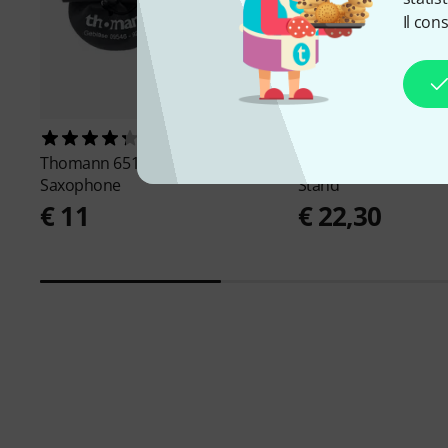
Il con
528
1095
Thomann
6510 Swab
K&M
14300 Tenor/ Al
Saxophone
Stand
€ 11
€ 22,30