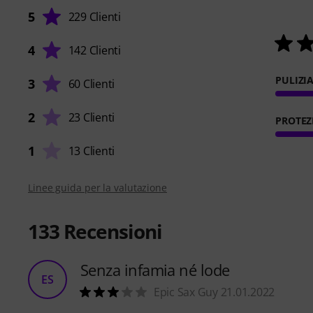
5
229 Clienti
4
142 Clienti
PULIZIA
3
60 Clienti
2
23 Clienti
PROTEZ
1
13 Clienti
Linee guida per la valutazione
133
Recensioni
Senza infamia né lode
ES
Epic Sax Guy 21.01.2022