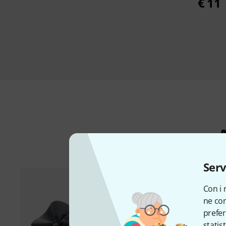
€ 11
A
Serv
Con i 
ne con
prefer
statis