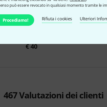
senso può essere revocato in qualsiasi momento tramite le im
Rifiuta i cookies
Ulteriori Info
Procediamo!
Yamaha
YAS
397
€ 1.12
to Sax
Yamaha
Alto Sax Mouthpiece 4C
€ 40
467
Valutazioni dei clienti