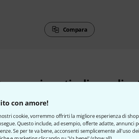
Compara
ccessori e articoli coordina
ito con amore!
nostri cookie, vorremmo offrirti la migliore esperienza di shop
segue. Questo include, ad esempio, offerte adatte, annunci per
enze. Se per te va bene, acconsenti semplicemente all'uso dei
tiche e marketing cliccando su 'Va bene!' (
show all
).