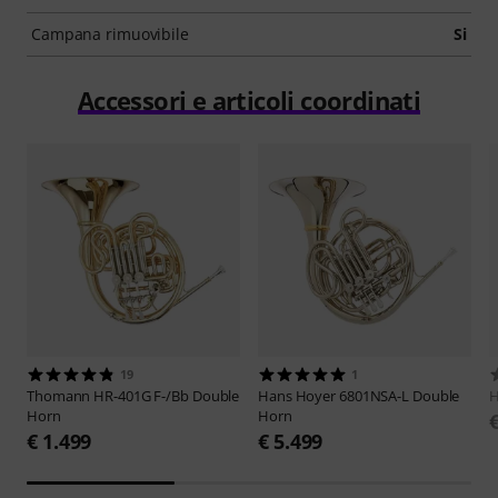
Campana rimuovibile
Si
Accessori e articoli coordinati
19
1
Thomann
HR-401G F-/Bb Double
Hans Hoyer
6801NSA-L Double
H
Horn
Horn
€ 1.499
€ 5.499