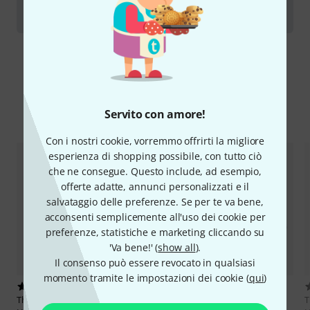
Corno francese
Confronta alternative
Servito con amore!
Con i nostri cookie, vorremmo offrirti la migliore
esperienza di shopping possibile, con tutto ciò
che ne consegue. Questo include, ad esempio,
offerte adatte, annunci personalizzati e il
salvataggio delle preferenze. Se per te va bene,
acconsenti semplicemente all'uso dei cookie per
preferenze, statistiche e marketing cliccando su
'Va bene!' (
show all
).
Il consenso può essere revocato in qualsiasi
momento tramite le impostazioni dei cookie (
qui
)
19
3
Thomann
HR-401G F-/Bb Double
Thomann
HR-401 F-/Bb- Horn