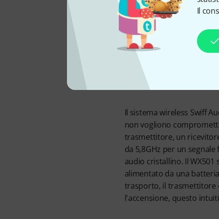
Tutto
Il con
Il sistema wireless Swiff A
non vogliono comprometter
trasmettitore, un ricevitor
da 5,8GHz per un segnale fo
audio cristallino. Il WX501
alimentato da una batteria 
trasporto, il trasmettitore
l'accensione, questo intuit