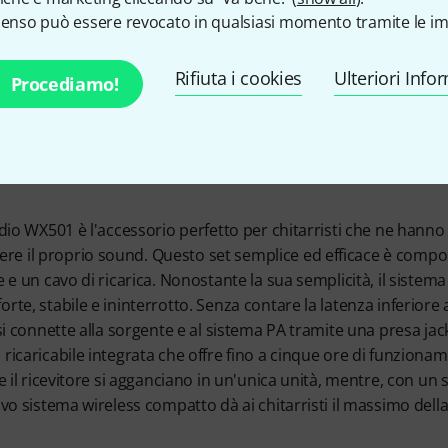
 il suono,
senso può essere revocato in qualsiasi momento tramite le im
cavi
Rifiuta i cookies
Ulteriori Info
Procediamo!
udio WX501 è l'accessorio perfetto per chitarristi che ne hann
e il proprio sound. Questo set semplice ed efficace è compo
e e un cavo di ricarica. Nonostante la sua semplicità, il sistem
rte, stabile e ininterrotto. Senza contare la latenza inferior
 si connette alla sorgente e al sistema PA tramite una presa j
ricaricabile integrata che offre fino a cinque ore di funzionamen
 e il ricevitore si agganciano in un'unica unità, mentre, con un 
ivo sistema wireless compatto dà ai chitarristi il massimo della 