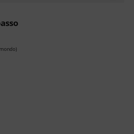
basso
l mondo)