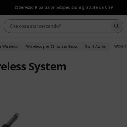
Servizio Riparazioni
spedizioni gratuite da € 99
Avvia
i Wireless
Wireless per Chitarre/Bassi
Swiff Audio
WX501 
reless System
ienti