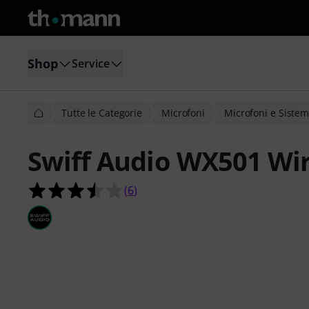
Shop
Service
Tutte le Categorie
Microfoni
Microfoni e Sistem
Swiff Audio WX501 Wi
3.5 su 5 stelle su 6 valutazioni dei cl
(
6
)