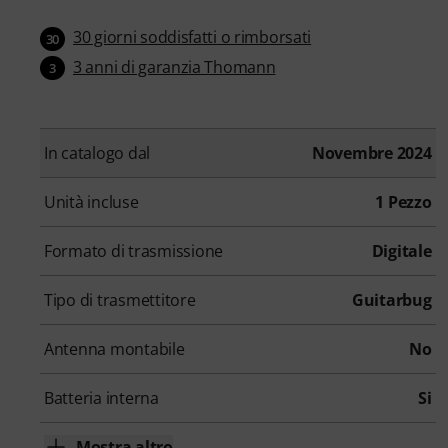
30 giorni soddisfatti o rimborsati
30
3 anni di garanzia Thomann
3
In catalogo dal
Novembre 2024
Unità incluse
1 Pezzo
Formato di trasmissione
Digitale
Tipo di trasmettitore
Guitarbug
Antenna montabile
No
Batteria interna
Si
Mostra altro