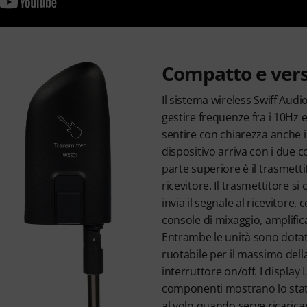
Compatto e vers
Il sistema wireless Swiff Aud
gestire frequenze fra i 10Hz 
sentire con chiarezza anche i 
dispositivo arriva con i due 
parte superiore è il trasmettit
ricevitore. Il trasmettitore si
invia il segnale al ricevitore, 
console di mixaggio, amplific
Entrambe le unità sono dotat
ruotabile per il massimo della 
interruttore on/off. I display
componenti mostrano lo stato
al volo quando serve ricaricar