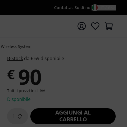
Contattaci
Su di noi
IT / €
re la ricerca con il termine di ricerca {searchTerm}
Wireless System
B-Stock
da € 69 disponibile
90
€
Tutti i prezzi incl. IVA
Disponibile
AGGIUNGI AL
1
CARRELLO