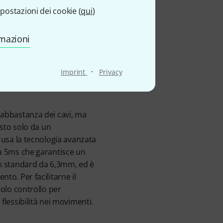
 senza
postazioni dei cookie (
qui
)
rmazioni
·
Imprint
Privacy
o abbastanza dei cavi, ma
sto solo da un
a usa la tecnologia avanzata
e a 5ms che garantisce un
ack standard da 6,3mm, ed è
to. Per facilitarne il
solo controllo per
flessibilità nei movimenti.