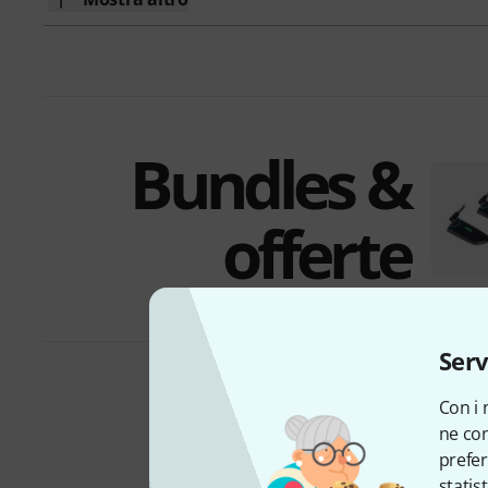
Bundles &
offerte
Serv
Con i 
ne con
prefer
statis