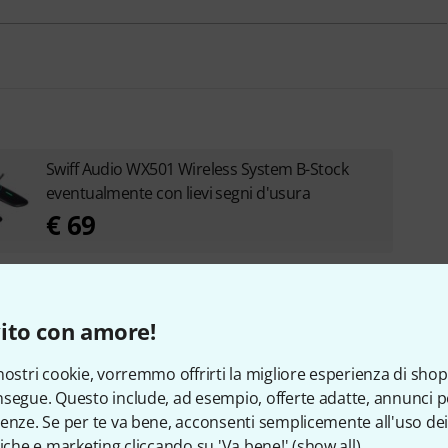
Swiff Audio WX501 Wireless System B-Stock
eventualmente con lievi segni d'usura
€ 69
ito con amore!
nostri cookie, vorremmo offrirti la migliore esperienza di shop
segue. Questo include, ad esempio, offerte adatte, annunci per
enze. Se per te va bene, acconsenti semplicemente all'uso dei
tiche e marketing cliccando su 'Va bene!' (
show all
).