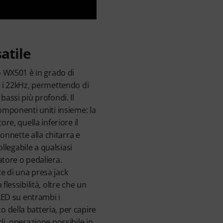
atile
io WX501 è in grado di
e i 22kHz, permettendo di
bassi più profondi. Il
componenti uniti insieme: la
ore, quella inferiore il
 connette alla chitarra e
collegabile a qualsiasi
atore o pedaliera.
e di una presa jack
flessibilità, oltre che un
 LED su entrambi i
 della batteria, per capire
li, operazione possibile in