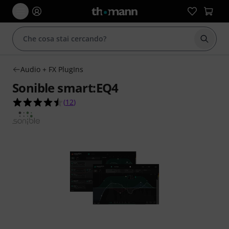
Avviare
Audio + FX PlugIns
Sonible smart:EQ4
4.5 su 5 stelle su 12 valutazioni dei clienti
(
12
)