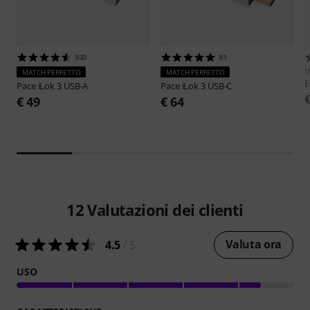
930
81
I
MATCH PERFETTO
MATCH PERFETTO
E
Pace
iLok 3 USB-A
Pace
iLok 3 USB-C
€ 49
€ 64
12
Valutazioni dei clienti
Valuta ora
4.5
/ 5
USO