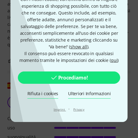
aspettavo e devo usare un altro equalizzatore per regolarlo
esperienza di shopping possibile, con tutto ciò
a mio piacimento. Quindi per me non va bene perché non si
che ne consegue. Questo include, ad esempio,
livella come vorrei. È possibile variare leggermente il
offerte adatte, annunci personalizzati e il
campione equalizzato, ma non completamente, perché ciò
salvataggio delle preferenze. Se per te va bene,
non consente di annullare la curva stabilita. In conclusione,
acconsenti semplicemente all'uso dei cookie per
è meglio acquistare un equalizzatore normale o utilizzare
preferenze, statistiche e marketing cliccando su
quello fornito con la tua DAW e regolarlo a tuo piacimento.
'Va bene!' (
show all
).
Il consenso può essere revocato in qualsiasi
momento tramite le impostazioni dei cookie (
qui
)
0
0
SEGNALA UN ABUSO
Procediamo!
Mostra originale
Rifiuta i cookies
Ulteriori Informazioni
Intuitivo e facile da usare
W
Wanacka 04.12.2022
·
Imprint
Privacy
Caratteristiche
uso
suono/qualitá