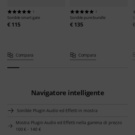
1
1
Sonible
smart:gate
Sonible
pure:bundle
S
€ 115
€ 135
Compara
Compara
Navigatore intelligente
Sonible Plugin Audio ed Effetti in mostra
Mostra Plugin Audio ed Effetti nella gamma di prezzo
100 € - 140 €