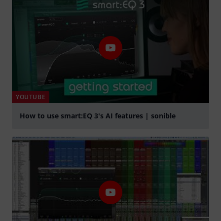
YOUTUBE
How to use smart:EQ 3's AI features | sonible
Suona