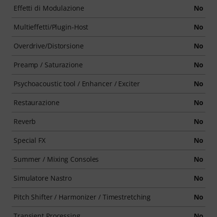
Effetti di Modulazione
No
Multieffetti/Plugin-Host
No
Overdrive/Distorsione
No
Preamp / Saturazione
No
Psychoacoustic tool / Enhancer / Exciter
No
Restaurazione
No
Reverb
No
Special FX
No
Summer / Mixing Consoles
No
Simulatore Nastro
No
Pitch Shifter / Harmonizer / Timestretching
No
Transient Processing
No