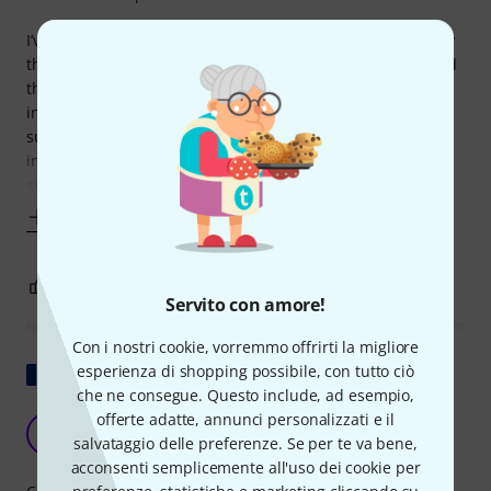
I’ve been using Pro-Q 4 for quite some time now, & it's truly
the go-to EQ for detailed work. Mostly use it for mixing, and
the spectrum analyzer plus dynamic EQ features are
insanely helpful for carving space in busy tracks. It’s also
surprisingly lightweight on CPU even with multiple
instances. Honestly, even though stock EQs in DAWs have
significantly improved
Mostra altro
0
0
SEGNALA UN ABUSO
Servito con amore!
Con i nostri cookie, vorremmo offrirti la migliore
Mostra originale
esperienza di shopping possibile, con tutto ciò
che ne consegue. Questo include, ad esempio,
offerte adatte, annunci personalizzati e il
Il punto di riferimento assoluto!
V
salvataggio delle preferenze. Se per te va bene,
Venezuela 19.02.2026
acconsenti semplicemente all'uso dei cookie per