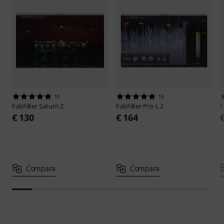
10
18
FabFilter
Saturn 2
FabFilter
Pro-L 2
F
€ 130
€ 164
Compara
Compara