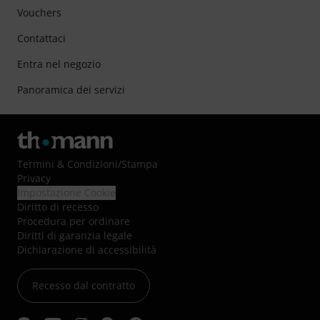
Vouchers
Contattaci
Entra nel negozio
Panoramica dei servizi
Termini & Condizioni
/
Stampa
Privacy
Impostazione Cookie
Diritto di recesso
Procedura per ordinare
Diritti di garanzia legale
Dichiarazione di accessibilità
Recesso dal contratto