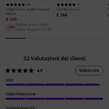
473
18
Image-Line
FL Studio Producer
FabFilter
Pro-L 2
S
Edition
€ 164
€ 169
Miglior prezzo degli
-15%
ultimi 30 giorni: € 199
32
Valutazioni dei clienti
Valuta ora
4.9
/ 5
USO
CARATTERISTICHE
SUONO/QUALITÁ