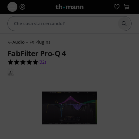
Avviare
Audio + FX PlugIns
FabFilter Pro-Q 4
4.9 su 5 stelle su 32 valutazioni dei clienti
(
32
)