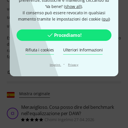
preferenze, statistiche e marketing cliccando su
Caratteristiche
'Va bene!' (
show all
).
uso
Il consenso può essere revocato in qualsiasi
suono/qualitá
momento tramite le impostazioni dei cookie (
qui
)
utilizzo da computer
Procediamo!
Estremamente facile da usare, ergonomico... Cos'altro posso
dire! Con il Pro Q4 si può fare di tutto. In ogni caso, il
Rifiuta i cookies
Ulteriori Informazioni
rapporto qualità/prezzo è fantastico! Un must-have. Ben
fatto, Fabfilter!
·
Imprint
Privacy
0
0
SEGNALA UN ABUSO
Mostra originale
Meraviglioso. Cosa posso dire del benchmark
nell'equalizzazione per DAW?
CI
Chomi Ingelmo 27.04.2026