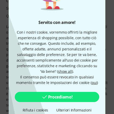
Caratteristiche
Suono
Qualità
Servito con amore!
La fattura generale è impeccabile, senza spigoli vivi dei tasti
o altri difetti. Vorrei sottolineare in particolare i tasti in
Con i nostri cookie, vorremmo offrirti la migliore
acciaio inossidabile e le meccaniche autobloccanti:
esperienza di shopping possibile, con tutto ciò
trasmettono immediatamente una sensazione di alta
che ne consegue. Questo include, ad esempio,
qualità e semplificano notevolmente l'accordatura. La scala
offerte adatte, annunci personalizzati e il
più lunga offre una sensazione di suonabilità precisa e
salvataggio delle preferenze. Se per te va bene,
definita, soprattutto durante i riff veloci e i palm mute,
acconsenti semplicemente all'uso dei cookie per
garantendo un suono pulito e controllato. È perfettamente
preferenze, statistiche e marketing cliccando su
adatta a diversi stili metal. Il manico è notevolmente più
'Va bene!' (
show all
).
sottile rispetto a quello di una Les Paul, il che ha richiesto
Il consenso può essere revocato in qualsiasi
un po' di adattamento iniziale, ma dopo un breve periodo di
momento tramite le impostazioni dei cookie (
qui
)
rodaggio risulta molto comodo e veloce da suonare. Questo
è sicuramente un vantaggio per i passaggi veloci e gli stili di
Procediamo!
esecuzione moderni. I pickup offrono un buon output e
sono adatti al metal, pur rimanendo sufficientemente
Rifiuta i cookies
Ulteriori Informazioni
versatili per diversi tipi di suono. Nel complesso, si ottiene