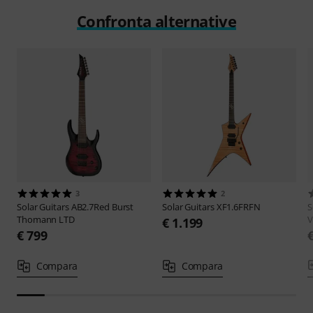
Confronta alternative
3
2
Solar Guitars
AB2.7Red Burst
Solar Guitars
XF1.6FRFN
S
Thomann LTD
V
€ 1.199
€ 799
Compara
Compara