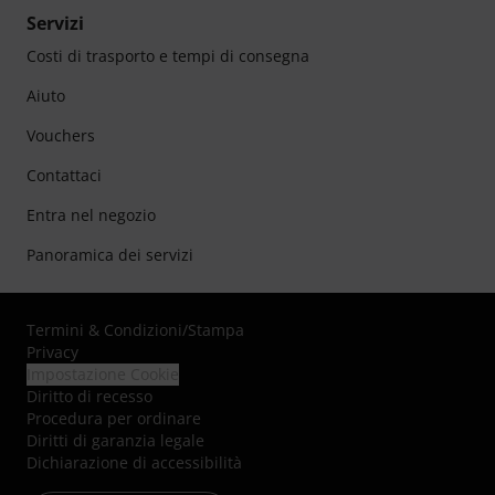
Servizi
Costi di trasporto e tempi di consegna
Aiuto
Vouchers
Contattaci
Entra nel negozio
Panoramica dei servizi
Termini & Condizioni
/
Stampa
Privacy
Impostazione Cookie
Diritto di recesso
Procedura per ordinare
Diritti di garanzia legale
Dichiarazione di accessibilità