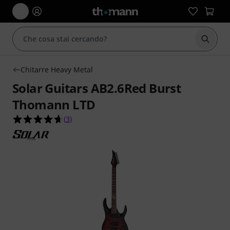
Avviare
Chitarre Heavy Metal
Solar Guitars AB2.6Red Burst
Thomann LTD
4.7 su 5 stelle su 3 valutazioni dei clienti
(
3
)