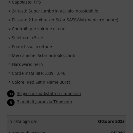
Capotasto: PPS
24 tasti: Super Jumbo in acciaio inossidabile
Pick-up: 2 humbucker Solar SA56WM (manico e ponte)
Controlli per volume e tono
Selettore a 5 vie
Ponte fisso in ottone
Meccaniche: Solar autobloccanti
Hardware: nero
Corde installate: .009 - .046
Colore: Red Satin Flame Burst
30 giorni soddisfatti o rimborsati
30
3 anni di garanzia Thomann
3
In catalogo dal
Ottobre 2025
Numero di articolo
613210