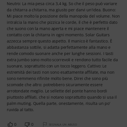
Neutro: La mia pesa circa 3,4 kg. So che il peso può variare
da chitarra a chitarra, ma giusto per darvi un'idea. Buono:
Mi piace molto la posizione della manopola del volume. Non
intralcia la mano che pizzica le corde, il che è perfetto dato
che suono con la mano aperta e mi piace mantenere il
contatto con la chitarra in ogni momento. Solar Guitars
azzecca sempre questo aspetto. Il manico è fantastico. È
abbastanza sottile, si adatta perfettamente alla mano e
rende comodo suonare anche per lunghe sessioni. I tasti
extra jumbo sono molto scorrevoli e rendono tutto facile da
suonare, soprattutto con un tocco leggero. Cattivo: Le
estremità dei tasti non sono esattamente affilate, ma non
sono nemmeno rifinite molto bene. Direi che sono più
scomode che altro: potrebbero sicuramente essere
arrotondate meglio. Le sellette del ponte hanno bordi
piuttosto affilati, che si notano soprattutto quando si usa il
palm muting. Quella parte, onestamente, risulta un po'
ruvida al tatto.
0
0
SEGNALA UN ABUSO