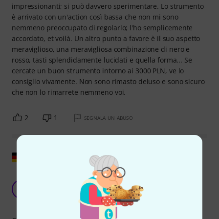
impressionanti; si può davvero sperimentare. Lo strumento
è arrivato con un'action così bassa che non mi sono
nemmeno preoccupato di regolarlo; l'ho semplicemente
accordato, et voilà. Un altro punto a favore è il suo aspetto
meraviglioso, una meravigliosa combinazione di nero e
rosso, tasti splendidamente lucidati e quella forma... Se
cercate un buon strumento intorno ai 3000 PLN, ve lo
consiglio vivamente. Non sono rimasto deluso e sono sicuro
che non lo rimarrete nemmeno voi.
2
1
SEGNALA UN ABUSO
Mostra originale
Chitarra metal eccellente per il suo prezzo:
caratteristiche moderne e prestazioni elevate.
P
Philipp-94 09.04.2026