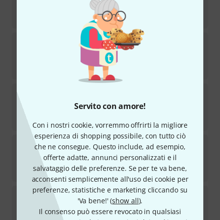
Disponibile
€
106
Schilke
Trumpet 14C4
Disponibile
€
106
Schilke
Trombone 51D Small
3
Servito con amore!
Disponibile
€
130
Con i nostri cookie, vorremmo offrirti la migliore
esperienza di shopping possibile, con tutto ciò
Schilke
Cornet 14A4a
che ne consegue. Questo include, ad esempio,
6
offerte adatte, annunci personalizzati e il
Disponibile
salvataggio delle preferenze. Se per te va bene,
€
106
acconsenti semplicemente all'uso dei cookie per
preferenze, statistiche e marketing cliccando su
Schilke
Trombone 51B Large
'Va bene!' (
show all
).
8
Il consenso può essere revocato in qualsiasi
Disponibile