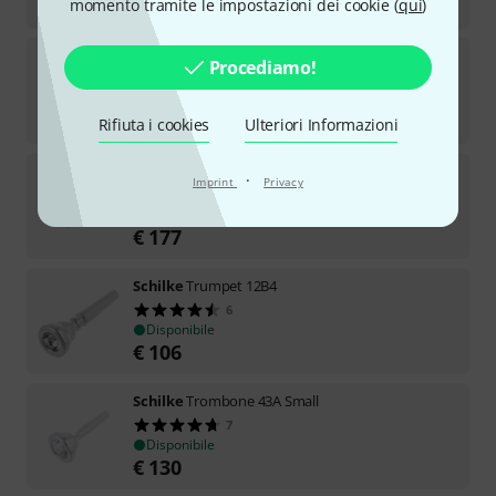
€
130
momento tramite le impostazioni dei cookie (
qui
)
Schilke
French Horn 30
Procediamo!
6
Disponibile
€
106
Rifiuta i cookies
Ulteriori Informazioni
Schilke
Flugelhorn 14F4
·
Imprint
Privacy
8
Disponibile
€
177
Schilke
Trumpet 12B4
6
Disponibile
€
106
Schilke
Trombone 43A Small
7
Disponibile
€
130