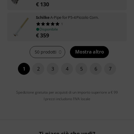
€
130
Schilke
A-Pipe for P5-4 Piccolo Corn.
1
Disponibile
€
359
Mostra altro
50 prodotti
1
2
3
4
5
6
7
Spedizione gratuita per acquisti di un importo superiore a € 99
I prezzi includono l'IVA locale
Ti piace ciò che vedi?