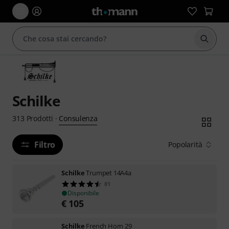
Avviare
Schilke
Consulenza
313
Prodotti
·
Filtro
Popolarità
Schilke
Trumpet 14A4a
81
Disponibile
€
105
Schilke
French Horn 29