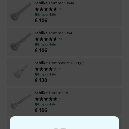
Schilke
Trumpet 13A4a
50
Disponibile
€
106
Schilke
Trumpet 13A4
14
Disponibile
€
106
Schilke
Trombone 51D Large
15
Disponibile
€
130
Schilke
Trumpet 18
5
Disponibile
€
106
Schilke
Trumpet 16C4
8