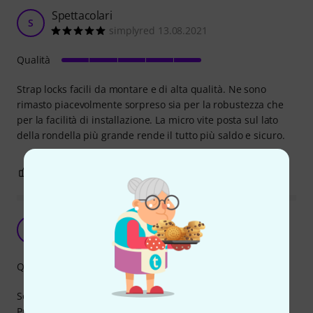
Spettacolari
S
simplyred 13.08.2021
Qualità
Strap locks facili da montare e di alta qualità. Ne sono
rimasto piacevolmente sorpreso sia per la robustezza che
per la facilità di installazione. La micro vite posta sul lato
della rondella più grande rende il tutto più saldo e sicuro.
0
0
SEGNALA UN ABUSO
Come da descrizione
R
Reds78 12.09.2024
Qualità
Secondo me I migliori attacchi di sicurezza sul mercato.
Preferivo la versione precedente con la vite separata dalla