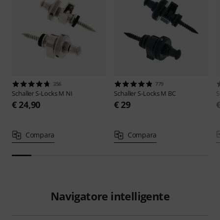
356
779
Schaller
S-Locks M NI
Schaller
S-Locks M BC
S
€ 24,90
€ 29
Compara
Compara
Navigatore intelligente