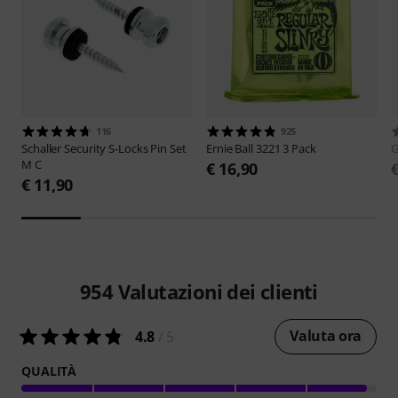
116
925
Schaller
Security S-Locks Pin Set
Ernie Ball
3221 3 Pack
M C
€ 16,90
€ 11,90
954
Valutazioni dei clienti
Valuta ora
4.8
/ 5
QUALITÀ