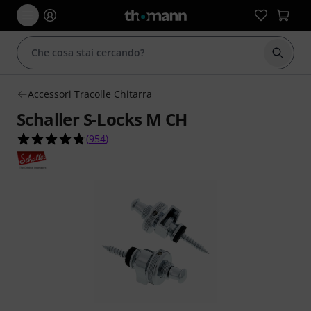
Avviare
Accessori Tracolle Chitarra
Schaller S-Locks M CH
4.8 su 5 stelle su 954 valutazioni dei clienti
(
954
)