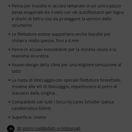
Perno per tracolla in acciaio temprato in un unico pezzo
(testa esagonale da 3 mm) con viti autofilettanti per legno
e dischi di feltro così da proteggere la vernice dello
strumento
Le filettature estese supportano anche tracolle per
chitarra molto spesse, fino a 6 mm
Perno in acciaio inossidabile per la minima usura e la
massima sicurezza
Nuovo design della sfera per una migliore sensazione al
tatto
La ruota di bloccaggio con speciali filettature brevettate,
insieme alle viti di bloccaggio, impediscono ai perni di
staccarsi dalla cinghia
Compatibile con tutti i Security Locks Schaller (senza
caratteristica Silent)
Superficie: cromo
30 giorni soddisfatti o rimborsati
30