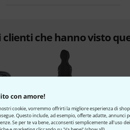
 clienti che hanno visto qu
%
15%
ito con amore!
nostri cookie, vorremmo offrirti la migliore esperienza di shop
segue. Questo include, ad esempio, offerte adatte, annunci per
TO
COMPRATO
C
enze. Se per te va bene, acconsenti semplicemente all'uso dei
Line Cello
Roth & Junius RJCC Cello Light
Roth & 
tiche e marketing cliccando su 'Va bene!' (
show all
).