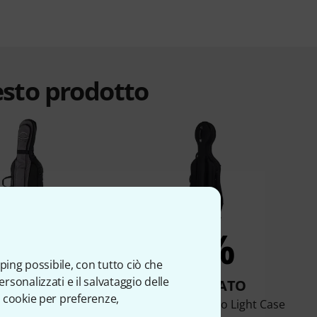
esto prodotto
6%
4%
ping possibile, con tutto ciò che
sonalizzati e il salvataggio delle
OMPRATO
COMPRATO
 cookie per preferenze,
Junius CSB-01 4/4
Roth & Junius Cello Light Case