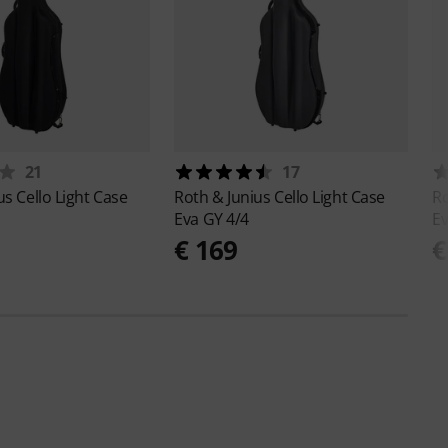
21
17
ius
Cello Light Case
Roth & Junius
Cello Light Case
Ro
Eva GY 4/4
Ev
€ 169
€