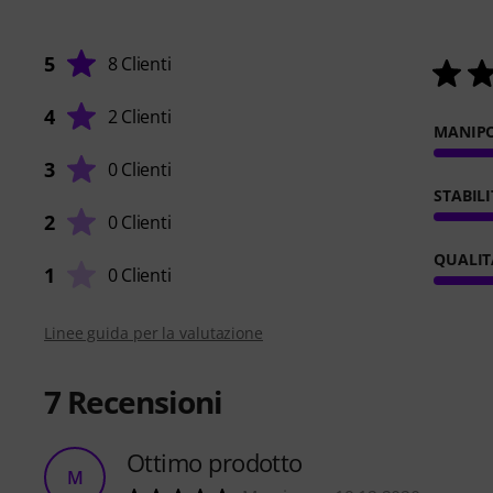
5
8 Clienti
4
2 Clienti
MANIP
3
0 Clienti
STABIL
2
0 Clienti
QUALIT
1
0 Clienti
Linee guida per la valutazione
7
Recensioni
Ottimo prodotto
M