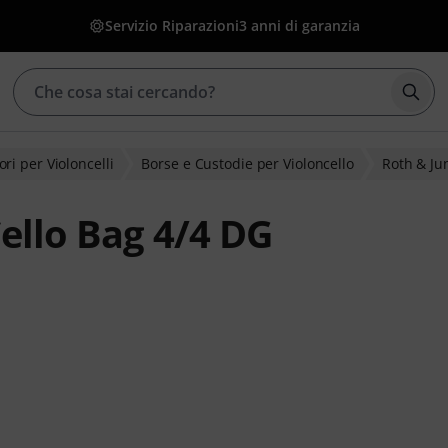
Servizio Riparazioni
3 anni di garanzia
Avvia
ri per Violoncelli
Borse e Custodie per Violoncello
Roth & Ju
ello Bag 4/4 DG
lienti