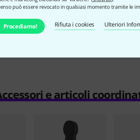
Case 4/4
BK/
senso può essere revocato in qualsiasi momento tramite le im
€ 139
Rifiuta i cookies
Ulteriori Info
Procediamo!
Compara
ccessori e articoli coordina