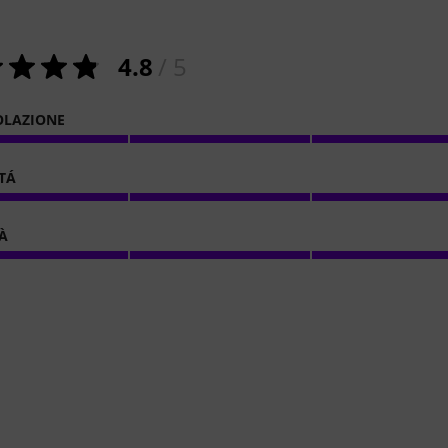
4.8
/ 5
OLAZIONE
ITÁ
À