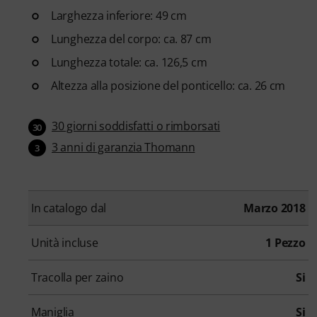
Larghezza inferiore: 49 cm
Lunghezza del corpo: ca. 87 cm
Lunghezza totale: ca. 126,5 cm
Altezza alla posizione del ponticello: ca. 26 cm
30 giorni soddisfatti o rimborsati
30
3 anni di garanzia Thomann
3
In catalogo dal
Marzo 2018
Unità incluse
1 Pezzo
Tracolla per zaino
Si
Maniglia
Si