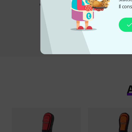
Bag 4/4
€ 99
Il con
€ 69
A