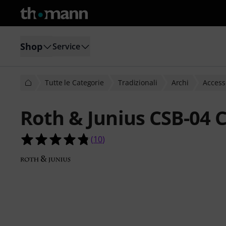
Shop
Service
Tutte le Categorie
Tradizionali
Archi
Accesso
Roth & Junius CSB-04 C
4.8 su 5 stelle su 10 valutazioni dei c
(
10
)