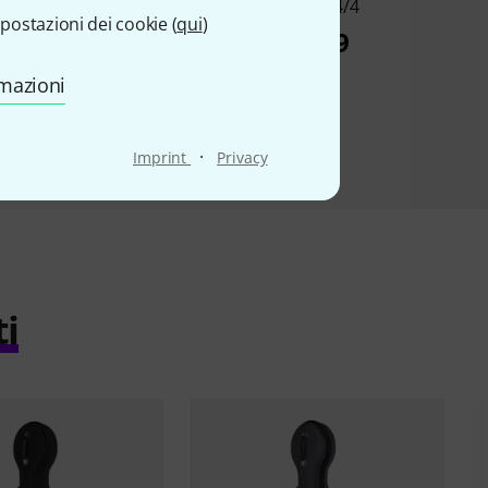
GY Cello Bag
Eva BK 4/4
postazioni dei cookie (
qui
)
€ 99
€ 169
rmazioni
·
Imprint
Privacy
ti