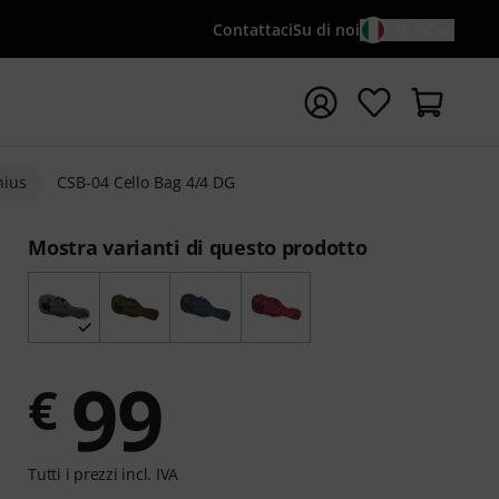
Contattaci
Su di noi
IT / €
re la ricerca con il termine di ricerca {searchTerm}
nius
CSB-04 Cello Bag 4/4 DG
Mostra varianti di questo prodotto
99
€
Tutti i prezzi incl. IVA