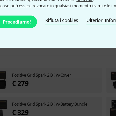
senso può essere revocato in qualsiasi momento tramite le im
Connettore del footswitch
Si
Peso in kg
5,2 kg
Rifiuta i cookies
Ulteriori Info
Procediamo!
Positive Grid Spark 2 BK w/Cover
€ 279
Positive Grid Spark 2 BK w/Battery Bundle
€ 329