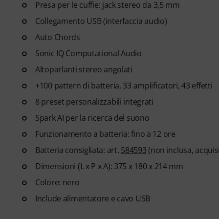
Presa per le cuffie: jack stereo da 3,5 mm
Collegamento USB (interfaccia audio)
Auto Chords
Sonic IQ Computational Audio
Altoparlanti stereo angolati
+100 pattern di batteria, 33 amplificatori, 43 effetti
8 preset personalizzabili integrati
Spark AI per la ricerca del suono
Funzionamento a batteria: fino a 12 ore
Batteria consigliata: art.
584593
(non inclusa, acqui
Dimensioni (L x P x A): 375 x 180 x 214 mm
Colore: nero
Include alimentatore e cavo USB