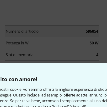
Numero di articolo
596054
Potenza in W
50 W
Slot di memoria
4
Processore d'effetti
Si
ito con amore!
Bluetooth
Sì
nostri cookie, vorremmo offrirti la migliore esperienza di shop
Uscita di registrazione
Si
segue. Questo include, ad esempio, offerte adatte, annunci per
enze. Se per te va bene, acconsenti semplicemente all'uso dei
Connessione Per Speaker Esterno
Si
tiche e marketing cliccando su 'Va bene!' (
show all
).