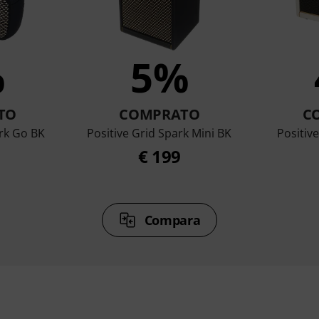
%
5%
TO
COMPRATO
C
ark Go BK
Positive Grid Spark Mini BK
Positiv
€ 199
Compara