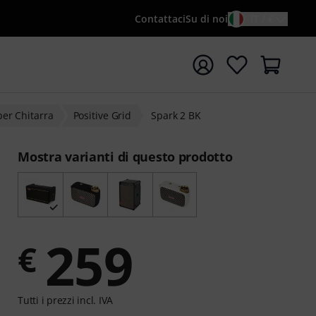
Contattaci
Su di noi
IT / €
re la ricerca con il termine di ricerca {searchTerm}
er Chitarra
Positive Grid
Spark 2 BK
Mostra varianti di questo prodotto
259
€
Tutti i prezzi incl. IVA