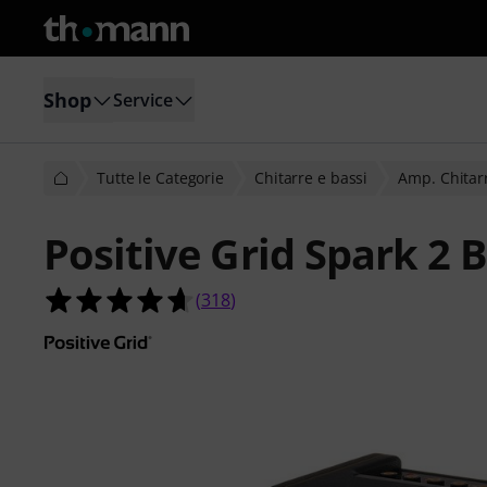
Shop
Service
Tutte le Categorie
Chitarre e bassi
Amp. Chitarr
Positive Grid Spark 2 
4.6 su 5 stelle su 318 valutazioni dei 
(
318
)