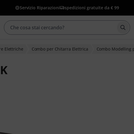
Servizio Riparazioni
spedizioni gratuite da € 99
Avvia
e Elettriche
Combo per Chitarra Elettrica
Combo Modelling p
BK
clienti