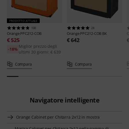
PRODOTTO ATTUALE
108
28
Orange
PPC212-COB
Orange
PPC212-COB BK
O
€ 525
€ 642
Miglior prezzo degli
-18%
ultimi 30 giorni: € 639
Compara
Compara
Navigatore intelligente
Orange Cabinet per Chitarra 2x12 in mostra
Mostra Cabinet per Chitarra 2x12 nella gamma di