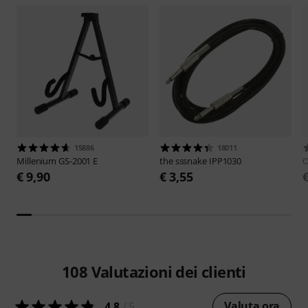
15886
18011
Millenium
GS-2001 E
the sssnake
IPP1030
O
€ 9,90
€ 3,55
108
Valutazioni dei clienti
Valuta ora
4.8
/ 5