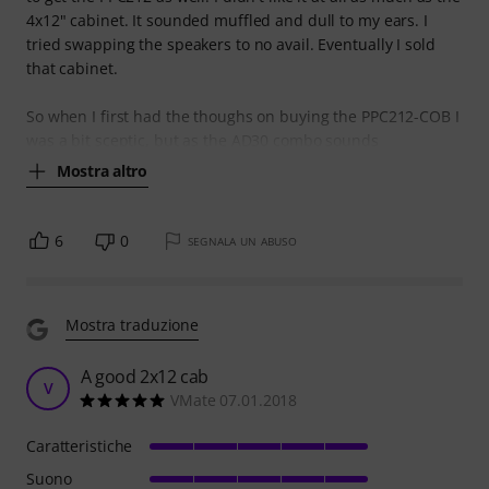
4x12" cabinet. It sounded muffled and dull to my ears. I
tried swapping the speakers to no avail. Eventually I sold
that cabinet.
So when I first had the thoughs on buying the PPC212-COB I
was a bit sceptic, but as the AD30 combo sounds
Mostra altro
6
0
SEGNALA UN ABUSO
Mostra traduzione
A good 2x12 cab
V
VMate 07.01.2018
Caratteristiche
Suono