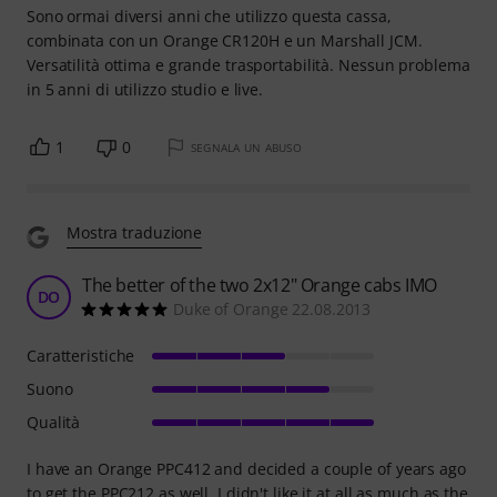
Sono ormai diversi anni che utilizzo questa cassa,
combinata con un Orange CR120H e un Marshall JCM.
Versatilità ottima e grande trasportabilità. Nessun problema
in 5 anni di utilizzo studio e live.
1
0
SEGNALA UN ABUSO
Mostra traduzione
The better of the two 2x12" Orange cabs IMO
DO
Duke of Orange 22.08.2013
Caratteristiche
Suono
Qualità
I have an Orange PPC412 and decided a couple of years ago
to get the PPC212 as well. I didn't like it at all as much as the