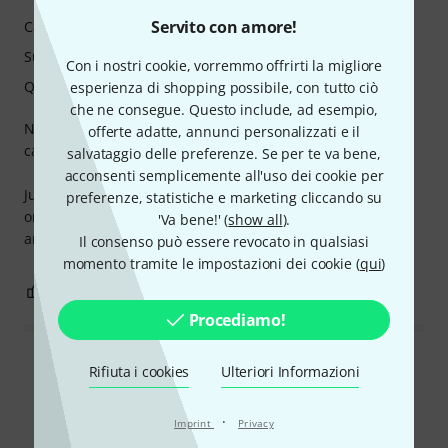
Servito con amore!
Caratteristiche
Suono
Con i nostri cookie, vorremmo offrirti la migliore
Qualità
esperienza di shopping possibile, con tutto ciò
che ne consegue. Questo include, ad esempio,
Not only does this look stunning, it sound incedible. What
offerte adatte, annunci personalizzati e il
can I say - Orange Engineering
salvataggio delle preferenze. Se per te va bene,
acconsenti semplicemente all'uso dei cookie per
Just be sure when you're buying a soft case to get the right
preferenze, statistiche e marketing cliccando su
one. You need the cover for the Combo not the closed back
'Va bene!' (
show all
).
amp!
Il consenso può essere revocato in qualsiasi
momento tramite le impostazioni dei cookie (
qui
)
0
0
SEGNALA UN ABUSO
Procediamo!
Leggi tutte le recensioni
Rifiuta i cookies
Ulteriori Informazioni
·
Imprint
Privacy