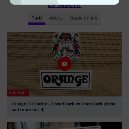
Lo sapevi?
Tutti
videos
Guide online
YOUTUBE
Orange 212 Battle - Closed Back vs Open Back (close
and room mic'd)
Suona