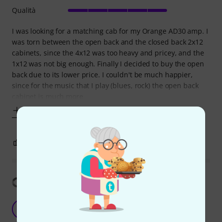
Qualità
I was looking for a matching cab for my Orange AD30 amp. I
was torn between the open back and the closed back 2x12
cabinets, since the 4x12 was too heavy and pricey, and the
1x12 was not big enough. Finally I decided to buy the open
back due to its lower price. I couldn't be much happier,
since for the music that I play (blues, rock) the open back
cabinet is much more
Mostra altro
3
0
SEGNALA UN ABUSO
Mostra traduzione
Great Cabinet
A
Anonimo 01.08.2016