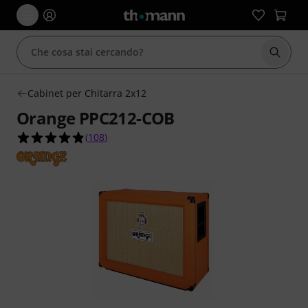
Avviare
Cabinet per Chitarra 2x12
Orange PPC212-COB
4.8 su 5 stelle su 108 valutazioni dei clienti
(
108
)