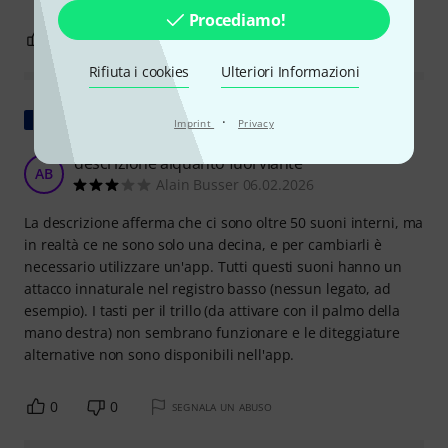
Procediamo!
0
0
SEGNALA UN ABUSO
Rifiuta i cookies
Ulteriori Informazioni
Mostra originale
·
Imprint
Privacy
descrizione alquanto fuorviante
AB
Alain Busser 06.02.2026
La descrizione afferma che ci sono oltre 50 suoni interni, ma
in realtà ce ne sono solo una decina, e per cambiarli è
necessario utilizzare un'app. Tutti questi suoni hanno un
attacco innaturale nel registro basso (nessun legato, ad
esempio). I tasti per il trillo (da attivare con il palmo della
mano destra) non sembrano funzionare e le diteggiature
alternative non sono disponibili nell'app.
0
0
SEGNALA UN ABUSO