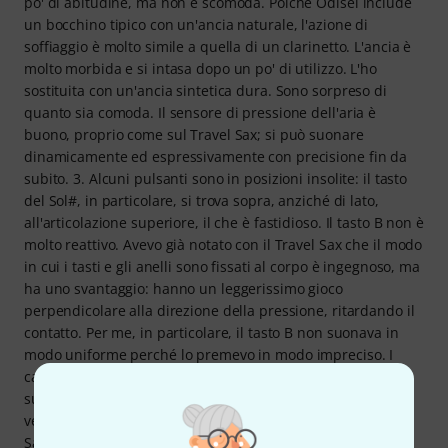
po' di abitudine, ma non è scomoda. Poiché Odisei include
un bocchino tipico con un'ancia naturale, l'azione di
soffiaggio è molto simile a quella di un clarinetto. L'ancia è
molto morbida e si intasa dopo un po' di utilizzo. L'ho
sostituita con un'ancia sintetica dura. Sono sorpreso di
quanto sia comoda. Il sensore di pressione dell'aria è
buono, proprio come sul Travel Sax; si può suonare
dinamicamente ed espressivamente con precisione fin da
subito. 3. Alcuni pulsanti sono in posizioni insolite: il tasto
del Sol#, in particolare, si trova sopra, anziché di lato,
all'articolazione superiore, il che è fastidioso. Il tasto B non è
molto reattivo. Avevo già notato con il Travel Sax che il modo
in cui i tasti e gli anelli sono fissati al corpo è ingegnoso, ma
ha uno svantaggio: hanno un leggerissimo gioco
perpendicolare alla direzione della pressione, ritardando il
contatto. Per me, in particolare, il tasto B non suonava in
modo uniforme perché lo premevo in modo impreciso. I
cambi di registro funzionano bene, anche se non riesco a
suonare questo clarinetto MIDI alla stessa velocità di un
vero clarinetto Boehm. 4. Il software è lo stesso del Travel
Sax 2 e non funziona altrettanto fluidamente. L'app si