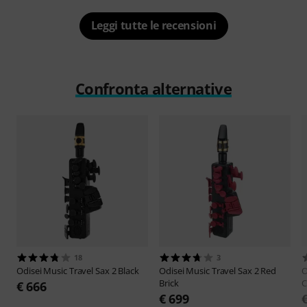
Leggi tutte le recensioni
Confronta alternative
18
3
Odisei Music
Travel Sax 2 Black
Odisei Music
Travel Sax 2 Red
O
Brick
C
€ 666
€ 699