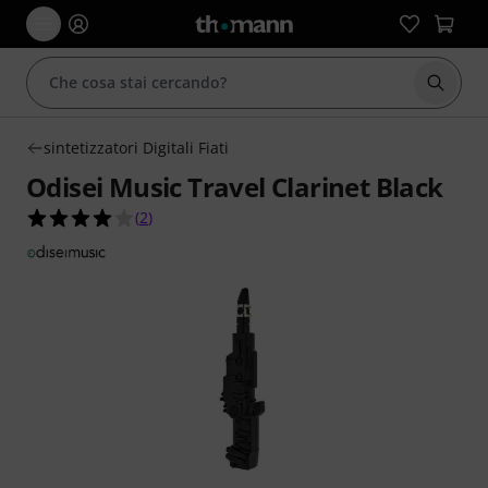
Avviare
sintetizzatori Digitali Fiati
Odisei Music Travel Clarinet Black
4.0 su 5 stelle su 2 valutazioni dei clienti
(
2
)