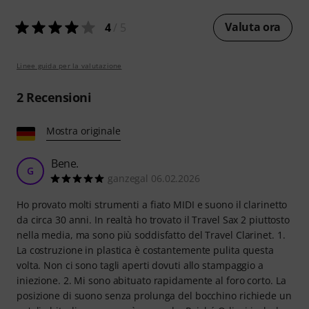
Valuta ora
4
/ 5
Linee guida per la valutazione
2
Recensioni
Mostra originale
Bene.
G
ganzegal 06.02.2026
Ho provato molti strumenti a fiato MIDI e suono il clarinetto
da circa 30 anni. In realtà ho trovato il Travel Sax 2 piuttosto
nella media, ma sono più soddisfatto del Travel Clarinet. 1.
La costruzione in plastica è costantemente pulita questa
volta. Non ci sono tagli aperti dovuti allo stampaggio a
iniezione. 2. Mi sono abituato rapidamente al foro corto. La
posizione di suono senza prolunga del bocchino richiede un