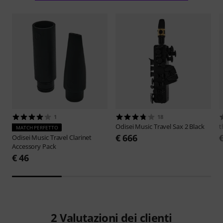
1
18
Odisei Music
Travel Sax 2 Black
t
MATCH PERFETTO
€ 666
Odisei Music
Travel Clarinet
Accessory Pack
€ 46
2
Valutazioni dei clienti