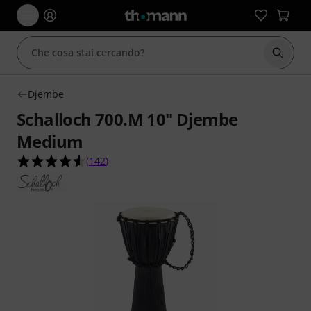
Avviare
Djembe
Schalloch 700.M 10" Djembe
Medium
4.5 su 5 stelle su 142 valutazioni dei clienti
(
142
)