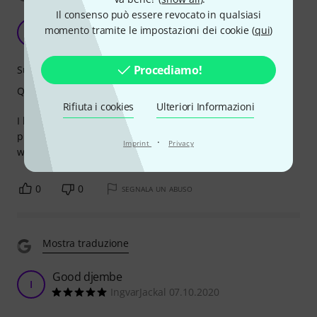
Il consenso può essere revocato in qualsiasi
Very good Djembé
momento tramite le impostazioni dei cookie (
qui
)
F
Favius 17.03.2022
Procediamo!
Suono
Qualità
Rifiuta i cookies
Ulteriori Informazioni
I love my new Djembé from Schalloch! It sounds quite
professional, it's sturdy, well built. It sounds low, just like I
·
Imprint
Privacy
wanted it.
0
0
SEGNALA UN ABUSO
Mostra traduzione
Good djembe
I
IngvarJackal 07.10.2020