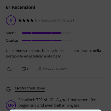
61
Recensioni
F
Francoboe 01.09.2021
Suono
Qualità
Un ottimo strumento, buon volume di suono, pratico nella
portabilità ed esteticamente bello
0
0
SEGNALA UN ABUSO
Mostra traduzione
Schalloch 700.M 10" - A good instrument for
beginners and even better players
MO
Matthias O. 19.02.2014