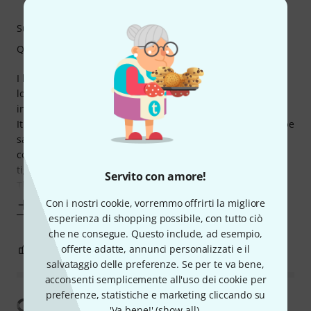
Suono
Qualità
I have played a lot of djembe in school and it was always
lots of fun. That was the reason why i bought myself this
instrument.
It has really high quality components just the wood could be
sanded a bit for better comfort. The skin on the djembe
comes without being tuned very well and needs to be
tightened a lot to make this instrument sound good.
Servito con amore!
Thats not a
Con i nostri cookie, vorremmo offrirti la migliore
Mostra altro
esperienza di shopping possibile, con tutto ciò
che ne consegue. Questo include, ad esempio,
offerte adatte, annunci personalizzati e il
3
0
SEGNALA UN ABUSO
salvataggio delle preferenze. Se per te va bene,
acconsenti semplicemente all'uso dei cookie per
preferenze, statistiche e marketing cliccando su
Mostra traduzione
'Va bene!' (
show all
).