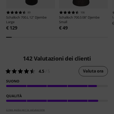
89
106
Schalloch
700.L 12" Djembe
Schalloch
700.S 08" Djembe
M
Large
Small
€ 129
€ 49
142
Valutazioni dei clienti
Valuta ora
4.5
/ 5
SUONO
QUALITÀ
Linee guida per la valutazione