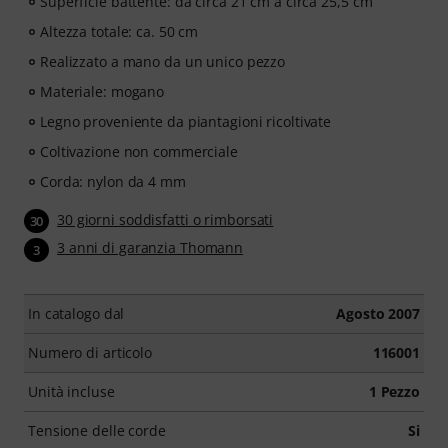
Superficie battente: da circa 21 cm a circa 25,5 cm
Altezza totale: ca. 50 cm
Realizzato a mano da un unico pezzo
Materiale: mogano
Legno proveniente da piantagioni ricoltivate
Coltivazione non commerciale
Corda: nylon da 4 mm
30 giorni soddisfatti o rimborsati
30
3 anni di garanzia Thomann
3
In catalogo dal
Agosto 2007
Numero di articolo
116001
Unità incluse
1 Pezzo
Tensione delle corde
Si