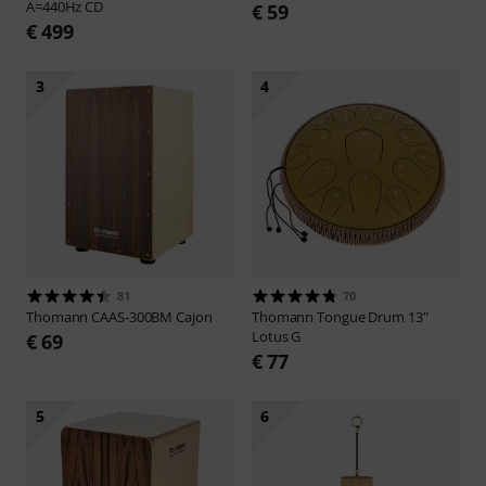
A=440Hz CD
€ 59
€ 499
3
4
81
70
Thomann
CAAS-300BM Cajon
Thomann
Tongue Drum 13"
Lotus G
€ 69
€ 77
5
6