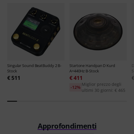
Singular Sound
BeatBuddy 2 B-
Startone
Handpan D Kurd
D
Stock
A=440Hz B-Stock
S
€ 511
€ 411
Miglior prezzo degli
-12%
ultimi 30 giorni: € 465
Approfondimenti