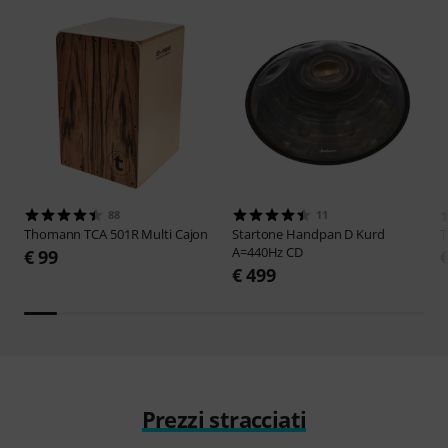
88
11
Thomann
TCA 501R Multi Cajon
Startone
Handpan D Kurd
A=440Hz CD
€ 99
€ 499
Prezzi stracciati