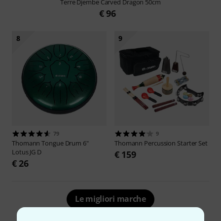
Terre
Djembe Carved Dragon 50cm
€ 96
8
9
79
9
Thomann
Tongue Drum 6"
Thomann
Percussion Starter Set
Lotus JG D
€ 159
€ 26
Le migliori marche