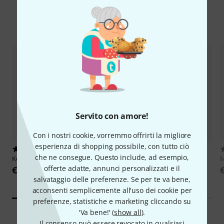
I più popolari
Servito con amore!
Con i nostri cookie, vorremmo offrirti la migliore
esperienza di shopping possibile, con tutto ciò
419
11
che ne consegue. Questo include, ad esempio,
Koshi
Chimes Aqua
Startone
Handpan D Kurd
M
A=440Hz CD
offerte adatte, annunci personalizzati e il
€ 41
€ 499
salvataggio delle preferenze. Se per te va bene,
acconsenti semplicemente all'uso dei cookie per
preferenze, statistiche e marketing cliccando su
'Va bene!' (
show all
).
Il consenso può essere revocato in qualsiasi