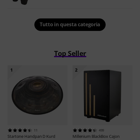
Tutto in questa categoria
Top Seller
1
2
11
499
Startone
Handpan D Kurd
Millenium
BlackBox Cajon