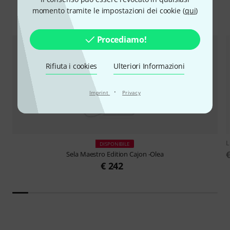
momento tramite le impostazioni dei cookie (
qui
)
Nuovi arrivi
Procediamo!
Rifiuta i cookies
Ulteriori Informazioni
·
Imprint
Privacy
DISPONIBILE
Sela
Maestro Edition Cajon -Olea
€ 242