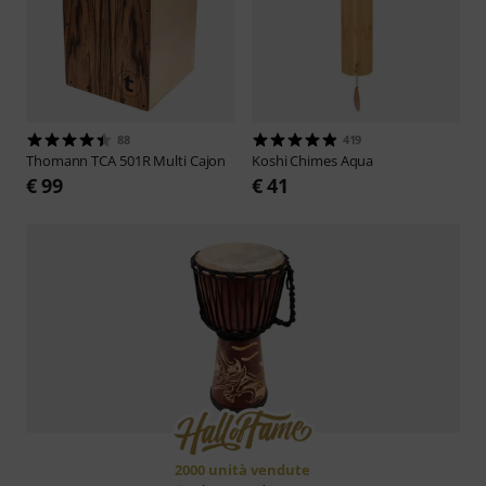
88
419
Thomann
TCA 501R Multi Cajon
Koshi
Chimes Aqua
€ 99
€ 41
2000 unità vendute