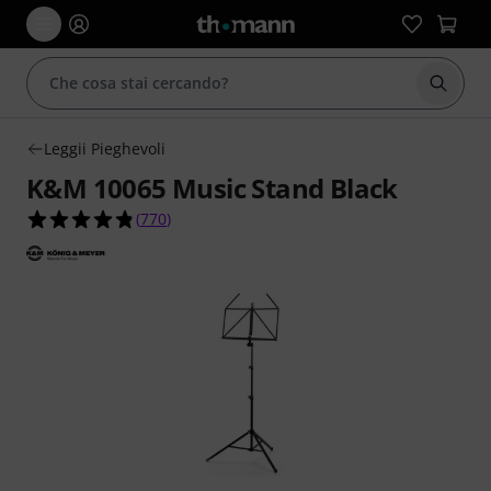
Avviare
Leggii Pieghevoli
K&M 10065 Music Stand Black
4.8 su 5 stelle su 770 valutazioni dei clienti
(
770
)