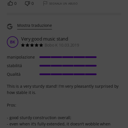
0
0
SEGNALA UN ABUSO
Mostra traduzione
Very good music stand
BK
Bobo K 10.03.2019
manipolazione
stabilitá
Qualità
This is a very sturdy stand! I'm very pleasantly surprised by
how stable it is.
Pros:
- good sturdy construction overall;
- even when it's fully extended, it doesn't wobble when