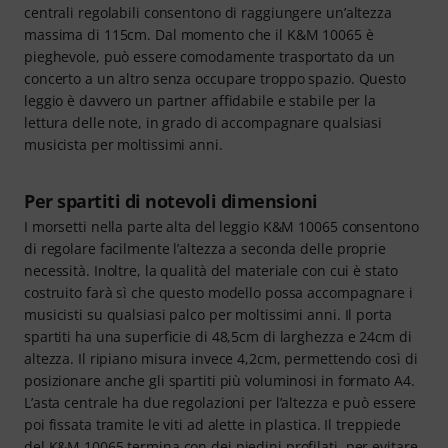
centrali regolabili consentono di raggiungere un’altezza
massima di 115cm. Dal momento che il K&M 10065 è
pieghevole, può essere comodamente trasportato da un
concerto a un altro senza occupare troppo spazio. Questo
leggio è davvero un partner affidabile e stabile per la
lettura delle note, in grado di accompagnare qualsiasi
musicista per moltissimi anni.
Per spartiti di notevoli dimensioni
I morsetti nella parte alta del leggio K&M 10065 consentono
di regolare facilmente l’altezza a seconda delle proprie
necessità. Inoltre, la qualità del materiale con cui è stato
costruito farà sì che questo modello possa accompagnare i
musicisti su qualsiasi palco per moltissimi anni. Il porta
spartiti ha una superficie di 48,5cm di larghezza e 24cm di
altezza. Il ripiano misura invece 4,2cm, permettendo così di
posizionare anche gli spartiti più voluminosi in formato A4.
L’asta centrale ha due regolazioni per l’altezza e può essere
poi fissata tramite le viti ad alette in plastica. Il treppiede
del K&M 10065 termina con dei piedini profilati, per evitare