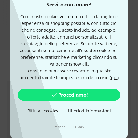
€ 38
€ 45
Servito con amore!
Con i nostri cookie, vorremmo offrirti la migliore
esperienza di shopping possibile, con tutto ciò
che ne consegue. Questo include, ad esempio,
Compara
offerte adatte, annunci personalizzati e il
salvataggio delle preferenze. Se per te va bene,
acconsenti semplicemente all'uso dei cookie per
preferenze, statistiche e marketing cliccando su
'Va bene!' (
show all
).
Accessori e articoli coordinati
Il consenso può essere revocato in qualsiasi
momento tramite le impostazioni dei cookie (
qui
)
Procediamo!
Rifiuta i cookies
Ulteriori Informazioni
·
Imprint
Privacy