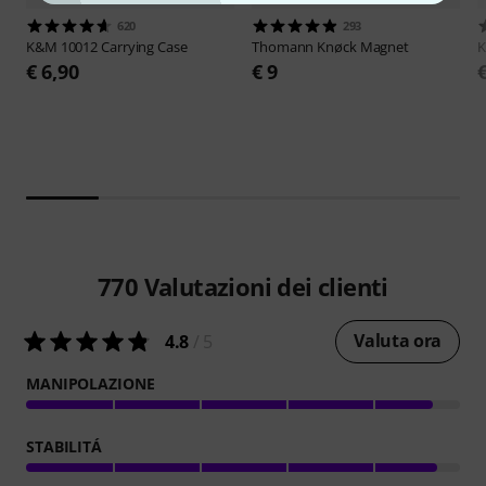
620
293
K&M
10012 Carrying Case
Thomann
Knøck Magnet
€ 6,90
€ 9
770
Valutazioni dei clienti
Valuta ora
4.8
/ 5
MANIPOLAZIONE
STABILITÁ