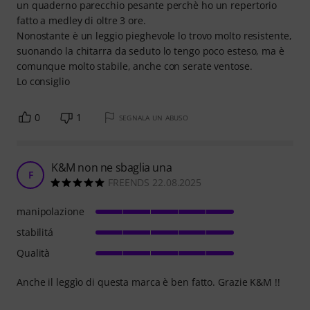
un quaderno parecchio pesante perchè ho un repertorio
fatto a medley di oltre 3 ore.
Nonostante è un leggio pieghevole lo trovo molto resistente,
suonando la chitarra da seduto lo tengo poco esteso, ma è
comunque molto stabile, anche con serate ventose.
Lo consiglio
0
1
SEGNALA UN ABUSO
K&M non ne sbaglia una
F
FREENDS 22.08.2025
manipolazione
stabilitá
Qualità
Anche il leggìo di questa marca è ben fatto. Grazie K&M !!