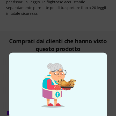
per fissarli al leggio. La flightcase acquistabile
separatamente permette poi di trasportare fino a 20 leggii
in totale sicurezza.
Comprati dai clienti che hanno visto
questo prodotto
60%
10%
COMPRATO
COMPRATO
K&M 10065 Stand Black Set
ESATTAMENTE QUESTO PRODOTTO