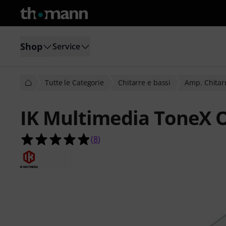
Shop
Service
Tutte le Categorie
Chitarre e bassi
Amp. Chitarr
IK Multimedia ToneX On
4.9 su 5 stelle su 8 valutazioni dei cl
(
8
)