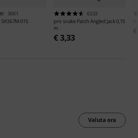
3081
6233
e
SK367M-015
pro snake
Patch Angled Jack 0,15
th
m
€
€ 3,33
Valuta ora