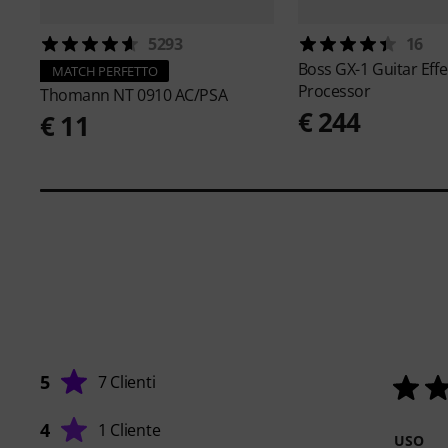
5293
16
Boss
GX-1 Guitar Effe
MATCH PERFETTO
Processor
Thomann
NT 0910 AC/PSA
€ 244
€ 11
5
7 Clienti
4
1 Cliente
USO