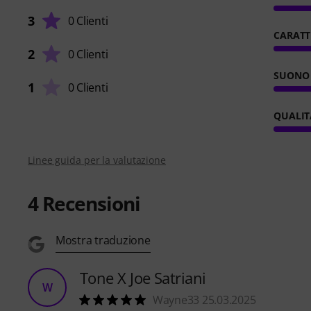
3
0 Clienti
CARATT
2
0 Clienti
SUONO
1
0 Clienti
QUALIT
Linee guida per la valutazione
4
Recensioni
Mostra traduzione
Tone X Joe Satriani
W
Wayne33 25.03.2025