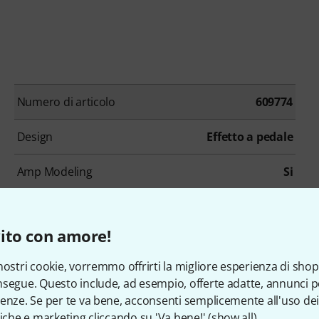
Numero di articolo
609774
Design
Effetto a pedale
Amp Modeling
Si
Jack per cuffie
No
ito con amore!
Connettore/i MIDI
No
nostri cookie, vorremmo offrirti la migliore esperienza di shop
Connessioni per Pedali o Switches
No
segue. Questo include, ad esempio, offerte adatte, annunci per
enze. Se per te va bene, acconsenti semplicemente all'uso dei
Accordatore integrato
No
tiche e marketing cliccando su 'Va bene!' (
show all
).