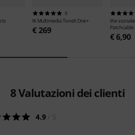
8
cts
IK Multimedia
ToneX One+
the sssnak
Patchcable
€ 269
€ 6,90
8
Valutazioni dei clienti
4.9
/ 5