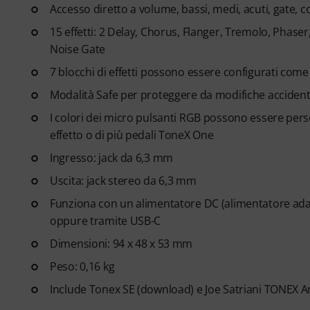
Accesso diretto a volume, bassi, medi, acuti, gate,
15 effetti: 2 Delay, Chorus, Flanger, Tremolo, Phase
Noise Gate
7 blocchi di effetti possono essere configurati come 
Modalità Safe per proteggere da modifiche accident
I colori dei micro pulsanti RGB possono essere persona
effetto o di più pedali ToneX One
Ingresso: jack da 6,3 mm
Uscita: jack stereo da 6,3 mm
Funziona con un alimentatore DC (alimentatore ada
oppure tramite USB-C
Dimensioni: 94 x 48 x 53 mm
Peso: 0,16 kg
Include Tonex SE (download) e Joe Satriani TONEX A