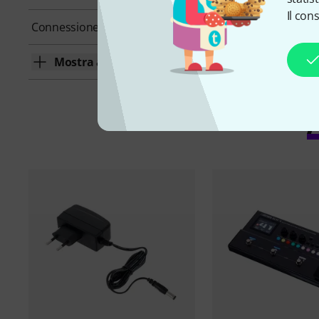
Il con
Connessione USB
Si
Mostra altro
A