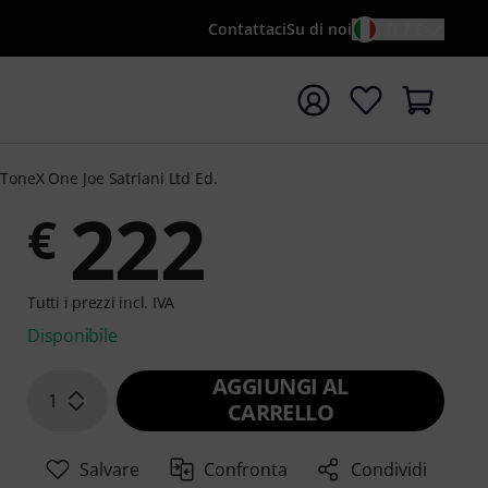
Contattaci
Su di noi
IT / €
re la ricerca con il termine di ricerca {searchTerm}
ToneX One Joe Satriani Ltd Ed.
222
€
Tutti i prezzi incl. IVA
Disponibile
AGGIUNGI AL
1
CARRELLO
Salvare
Confronta
Condividi