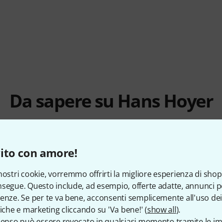
Da sapere su Hans Hoyer
ito con amore!
CON NOI DAL
PRODOTTI IN STOCK
1996
20+
nostri cookie, vorremmo offrirti la migliore esperienza di shop
segue. Questo include, ad esempio, offerte adatte, annunci per
enze. Se per te va bene, acconsenti semplicemente all'uso dei
tiche e marketing cliccando su 'Va bene!' (
show all
).
senso può essere revocato in qualsiasi momento tramite le im