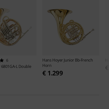
Hans Hoyer
Junior Bb-French
H
6
Horn
€
r
6801GA-L Double
€ 1.299
3