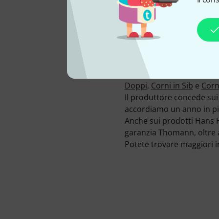
Sede l'impresa Hans Hoye
Da noi si trovano al mome
inviati. I prodotti della 
Per potervi informare com
dei prodotti anche 380 mu
prodotto, 15 Foto multiple 
Al momento ci sono 16 pr
Doppi
,
Corni in Sib
e
Corn
Il produttore concede sui
accordiamo un anno in pi
Anche sui prodotti Hans Ho
garanzia Thomann, oltre a 
Potete trovare maggiori 