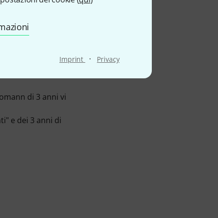
gazzino pronti ad essere
rmazioni
 oltre alle descrizioni
 compresi 325 Foto del
·
Imprint
Privacy
che nelle categorie
Corni
homann di 3 anni vi
i" e dei 3 anni di