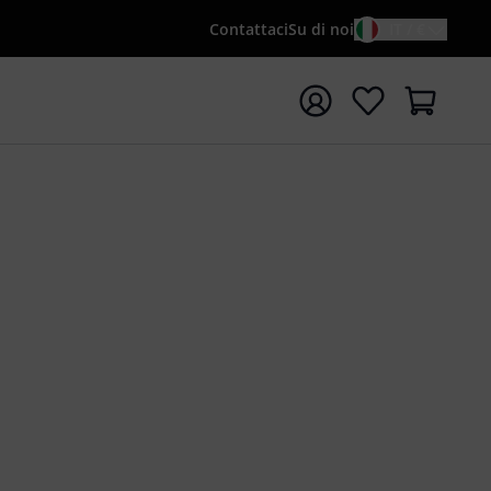
Contattaci
Su di noi
IT / €
re la ricerca con il termine di ricerca {searchTerm}