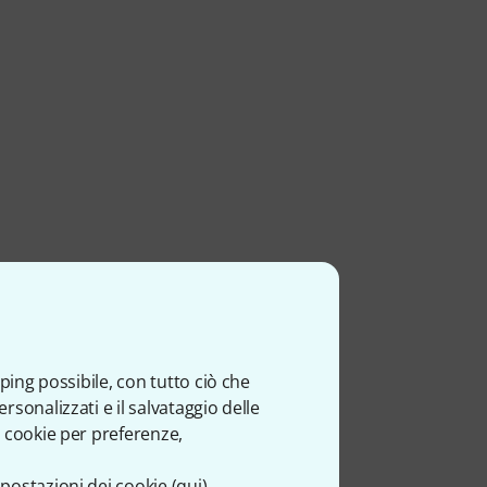
DISPONIBILITÀ MEDIA
78.47% (in un anno)
ping possibile, con tutto ciò che
sonalizzati e il salvataggio delle
 cookie per preferenze,
postazioni dei cookie (
qui
)