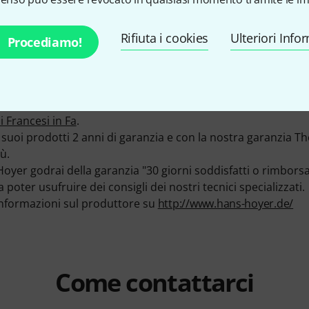
r è posizionata in Markneuenkirchen (D).
nto 25 prodotti della Hans Hoyer - di questi 23 sono in ma
Rifiuta i cookies
Ulteriori Info
Hans Hoyer li abbiamo ormai da 30 anni.
Procediamo!
odamente da casa sui prodotti Hans Hoyer , da noi troverete
ltimedia, tests ed opinioni sui prodotti della Hans Hoyer -
a 360 gradi e 40 Giudizi dei nostri clienti.
odotti della Hans Hoyer come Topseller da Thomann, ed an
i Francesi in Fa
.
 suoi prodotti 2 anni di garanzia e con la nostra garanzia T
ù.
yer godrai della garanzia "30 giorni soddisfatti o rimborsat
poter usufruire dei consigli dei nostri tecnici specializzati.
informazioni sul produttore su
http://www.hans-hoyer.de/
Come contattarci