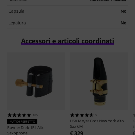
Capsula
No
Legatura
No
Accessori e articoli coordinati
185
5
USA Meyer
Bros New York Alto
MATCH PERFETTO
Sax 6M
S
Rovner
Dark 1RL Alto
€ 329
Saxophone