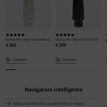
3
1
G
Gottsu
Alto Sepia Tone Bebop 5
Gottsu
Alto Sepia Tone VI 75/6
€ 262
€ 299
Compara
Compara
Navigatore intelligente
Gottsu Bocchini per Sassofono Alto in mostra