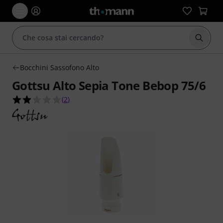
Avviare
Bocchini Sassofono Alto
Gottsu Alto Sepia Tone Bebop 75/6
2.0 su 5 stelle su 2 valutazioni dei clienti
(
2
)