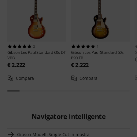
2
1
Gibson
Les Paul Standard 60s DT
Gibson
Les Paul Standard 50s
G
VBB
P90 TB
€ 2.222
€ 2.222
Compara
Compara
Navigatore intelligente
Gibson Modelli Single Cut in mostra