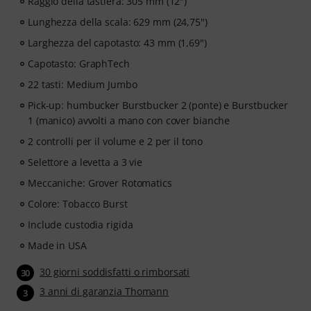
Raggio della tastiera: 305 mm (12")
Lunghezza della scala: 629 mm (24,75")
Larghezza del capotasto: 43 mm (1,69")
Capotasto: GraphTech
22 tasti: Medium Jumbo
Pick-up: humbucker Burstbucker 2 (ponte) e Burstbucker
1 (manico) avvolti a mano con cover bianche
2 controlli per il volume e 2 per il tono
Selettore a levetta a 3 vie
Meccaniche: Grover Rotomatics
Colore: Tobacco Burst
Include custodia rigida
Made in USA
30 giorni soddisfatti o rimborsati
30
3 anni di garanzia Thomann
3