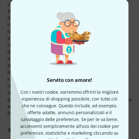
catalogo non rende giustizia alla sua bellezza. I pickup
suonano ESATTAMENTE come ci si aspetterebbe da una
Gibson. Suonano in modo incredibile. Ho altre chitarre che
costano MOLTO di più, incluse versioni Custom Shop della
fantastica Gibson che costano 5.500 €, e questa chitarra,
pur essendo molto più economica, ha una qualità
costruttiva, suonabilità, finitura e suono che potrebbero
facilmente competere con qualcosa di una fascia di prezzo
molto più alta, e persino superarla. Mi ha completamente
sbalordito; non mi aspettavo che questa chitarra fosse così.
Ha superato di gran lunga le mie aspettative. Me ne sono
innamorato. Questa è la prima chitarra in tantissimi anni
Servito con amore!
che mi fa provare queste emozioni, e possiedo più di 15
Con i nostri cookie, vorremmo offrirti la migliore
chitarre di alta gamma. Sette di queste sono teoricamente
esperienza di shopping possibile, con tutto ciò
di fascia superiore a questa, sebbene non mi trasmettano la
che ne consegue. Questo include, ad esempio,
stessa sensazione speciale di questa Gibson Standard 50s
offerte adatte, annunci personalizzati e il
Double Trouble in Vintage Tobacco Burst.
salvataggio delle preferenze. Se per te va bene,
acconsenti semplicemente all'uso dei cookie per
2
0
SEGNALA UN ABUSO
preferenze, statistiche e marketing cliccando su