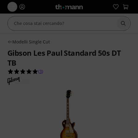
Avviare
Modelli Single Cut
Gibson Les Paul Standard 50s DT
TB
5.0 su 5 stelle su 3 valutazioni dei clienti
(
3
)