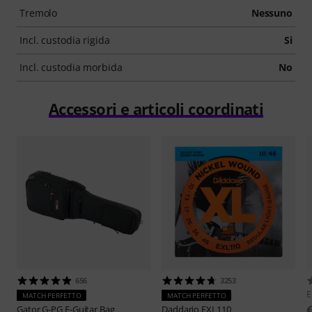
Tremolo
Nessuno
Incl. custodia rigida
Si
Incl. custodia morbida
No
Accessori e articoli coordinati
656
3253
E
MATCH PERFETTO
MATCH PERFETTO
Gator
G-PG E-Guitar Bag
Daddario
EXL110