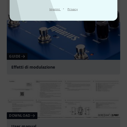
·
Imprint
Privacy
GUIDE
Effetti di modulazione
DOWNLOAD
User manual