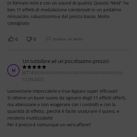
in formato mini e con un sound di qualità. Questo "Mod" ha
ben 11 effetti di modulazione condensati in un pedalino
minuscolo, robustissimo e dal prezzo basso. Molto
consigliato
0
0
SEGNALA UN ABUSO
Un tuttofare ad un piccolissimo prezzo!
M
MT74\\\\\\\\\\\\\\\\\\\\\\\\\\\\\\\\\\\\\\\\\\\\\\\\\\\\\\\\\\\\
13.09.2023
Lavorazione impeccabile e true bypass super efficace!!
Si ottiene un buon suono da ognuno degli 11 effetti offerti,
ma attenzione a non esagerare con i controlli e con la
quantità di effetto, perchè è facile snaturare il suono, e
renderlo inutilizzabile!
Per il prezzo è comunque un vero affare!!