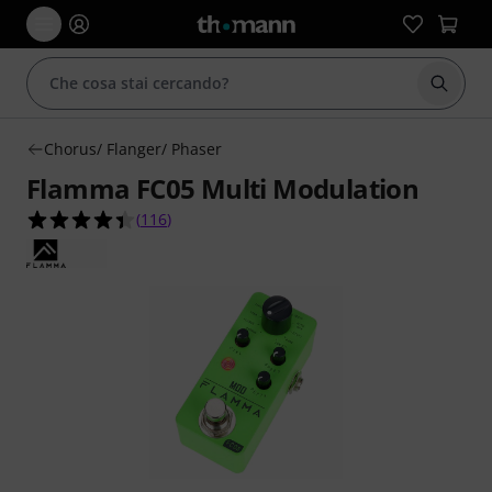
Avviare
Chorus/ Flanger/ Phaser
Flamma FC05 Multi Modulation
4.4 su 5 stelle su 116 valutazioni dei clienti
(
116
)