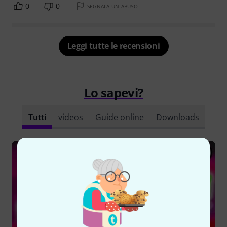
0
0
SEGNALA UN ABUSO
Leggi tutte le recensioni
Lo sapevi?
Tutti
videos
Guide online
Downloads