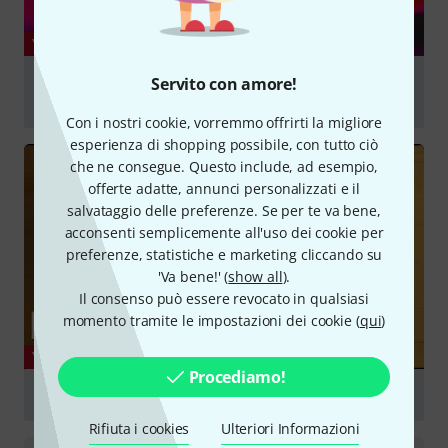
YOUTUBE
FLAMMA Mod - 11 Modulation Effects for 40 Bucks (
Servito con amore!
Some are Crazy) #PocketMoneyPedals
Con i nostri cookie, vorremmo offrirti la migliore
Suona
esperienza di shopping possibile, con tutto ciò
che ne consegue. Questo include, ad esempio,
offerte adatte, annunci personalizzati e il
salvataggio delle preferenze. Se per te va bene,
acconsenti semplicemente all'uso dei cookie per
preferenze, statistiche e marketing cliccando su
'Va bene!' (
show all
).
Il consenso può essere revocato in qualsiasi
momento tramite le impostazioni dei cookie (
qui
)
YOUTUBE
Procediamo!
Flamma Innovation FC05 Modulation
Rifiuta i cookies
Ulteriori Informazioni
Suona