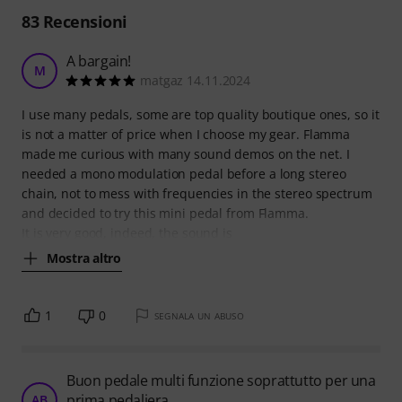
83
Recensioni
A bargain!
M
matgaz 14.11.2024
I use many pedals, some are top quality boutique ones, so it
is not a matter of price when I choose my gear. Flamma
made me curious with many sound demos on the net. I
needed a mono modulation pedal before a long stereo
chain, not to mess with frequencies in the stereo spectrum
and decided to try this mini pedal from Flamma.
It is very good, indeed, the sound is
Mostra altro
1
0
SEGNALA UN ABUSO
Buon pedale multi funzione soprattutto per una
prima pedaliera
AB