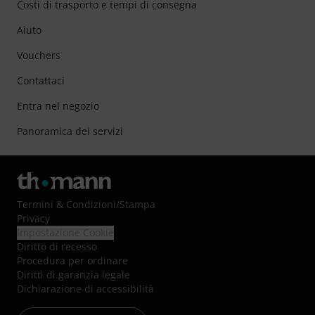
Costi di trasporto e tempi di consegna
Aiuto
Vouchers
Contattaci
Entra nel negozio
Panoramica dei servizi
Termini & Condizioni
/
Stampa
Privacy
Impostazione Cookie
Diritto di recesso
Procedura per ordinare
Diritti di garanzia legale
Dichiarazione di accessibilità