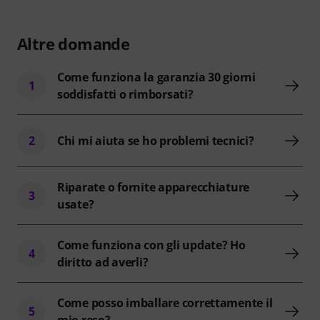
Altre domande
Come funziona la garanzia 30 giorni
1
soddisfatti o rimborsati?
2
Chi mi aiuta se ho problemi tecnici?
Riparate o fornite apparecchiature
3
usate?
Come funziona con gli update? Ho
4
diritto ad averli?
Come posso imballare correttamente il
5
mio reso?