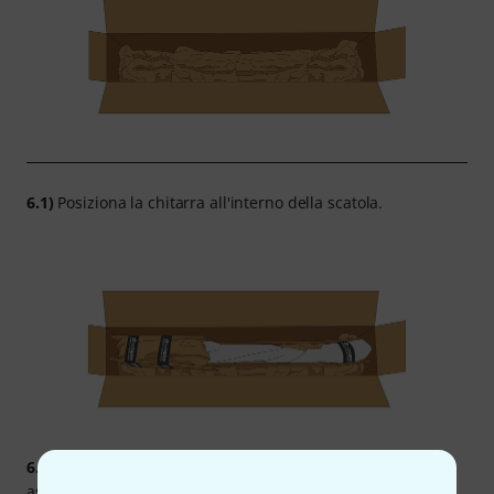
6.1)
Posiziona la chitarra all'interno della scatola.
6.2)
Aggiungi abbondante materiale da imballaggio e
assicurati che le parti più delicate (manico e paletta) siano