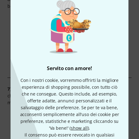
ben protette.
Servito con amore!
Con i nostri cookie, vorremmo offrirti la migliore
esperienza di shopping possibile, con tutto ciò
7)
Aggiungi uno strato di materiale da imballaggio sopra la
che ne consegue. Questo include, ad esempio,
chitarra. Assicurati che l'articolo sia ben fermo e non si
offerte adatte, annunci personalizzati e il
muova all'interno del pacco.
salvataggio delle preferenze. Se per te va bene,
acconsenti semplicemente all'uso dei cookie per
preferenze, statistiche e marketing cliccando su
'Va bene!' (
show all
).
Il consenso può essere revocato in qualsiasi