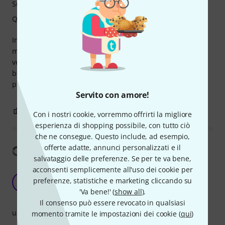
Suono
Qualità
Incredible sound! The only minus point is the operating
manual, it is not very clear about the features. The air
ventilation slots on the top are a bit of a problem, spilled
beer on the amp and it died. Now been fixed by a
professional amp builder.
Servito con amore!
5
17
SEGNALA UN ABUSO
Con i nostri cookie, vorremmo offrirti la migliore
esperienza di shopping possibile, con tutto ciò
che ne consegue. Questo include, ad esempio,
offerte adatte, annunci personalizzati e il
Mostra traduzione
salvataggio delle preferenze. Se per te va bene,
acconsenti semplicemente all'uso dei cookie per
Würde ich ohne dich tun? lol
preferenze, statistiche e marketing cliccando su
EP
Engl Powerball II , Vee Review 09.02.2022
'Va bene!' (
show all
).
Il consenso può essere revocato in qualsiasi
uso
momento tramite le impostazioni dei cookie (
qui
)