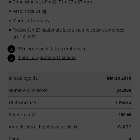
Dimensioni (L x P x A): 71 x 27 x 27 mm
Peso: circa 21 kg
Made in Germany
Footswitch Z9 opzionale (acquistabile separatamente):
art.
181665
30 giorni soddisfatti o rimborsati
30
3 anni di garanzia Thomann
3
In catalogo dal
Marzo 2010
Numero di articolo
242099
Unità incluse
1 Pezzo
Potenza in W
100 W
Amplificatore di potenza a valvole
6L6GC
Canali
4