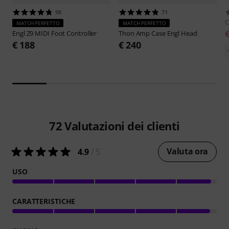
98
71
C
MATCH PERFETTO
MATCH PERFETTO
Engl
Z9 MIDI Foot Controller
Thon
Amp Case Engl Head
€ 188
€ 240
72
Valutazioni dei clienti
Valuta ora
4.9
/ 5
USO
CARATTERISTICHE