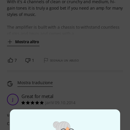
With it's 4 channels of clean or crunchy and medium, hi-
gain tones it is truly a good bet if you need an amp for many
styles of music.
The amplifier is built with a chassis to withstand countless
of gigs and tours and comes with a
Mostra altro
7
1
SEGNALA UN ABUSO
Mostra traduzione
Great for metal
J
JariV 09.10.2014
uso
Caratteristiche