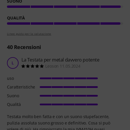
SUONO
QUALITÀ
Linee guida per la valutazione
40
Recensioni
La Testata per metal davvero potente
L
Leoson 11.05.2024
uso
Caratteristiche
Suono
Qualità
Testata molto ben fatta e con un suono stupefacente,
pulizia assoluta suono grosso e definitivo. Cosa si può
volere di più. Ha rimpiazzato la mia JVM410H quasi