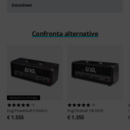
Datasheet
Confronta alternative
PRODOTTO ATTUALE
72
76
Engl
Powerball II E645/2
Engl
Fireball 100 E635
E
€ 1.555
€ 1.355