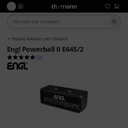
Avviare
Testate Valvolari per Chitarra
Engl Powerball II E645/2
4.9 su 5 stelle su 72 valutazioni dei clienti
(
72
)