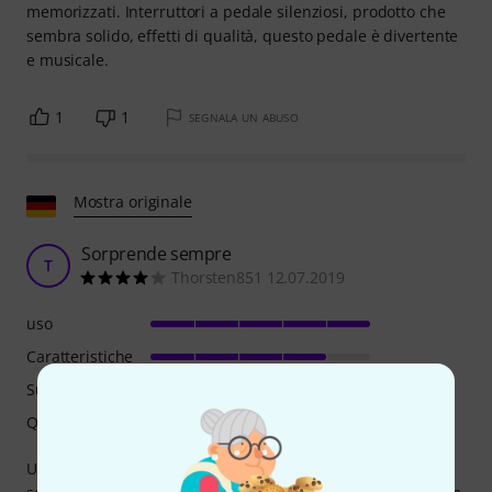
memorizzati. Interruttori a pedale silenziosi, prodotto che
sembra solido, effetti di qualità, questo pedale è divertente
e musicale.
1
1
SEGNALA UN ABUSO
Mostra originale
Sorprende sempre
T
Thorsten851 12.07.2019
uso
Caratteristiche
Suono
Qualità
Utilizzo il Mod-Rex per sperimentare e sono molto