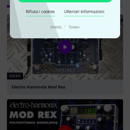
online
specializzate
Rifiuta i cookies
Ulteriori Informazioni
·
Imprint
Privacy
VIDEO
Electro Harmonix Mod Rex
Suona