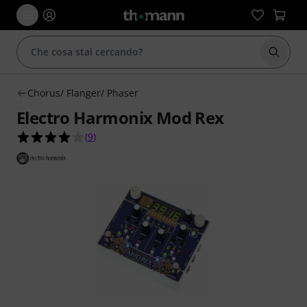
Avviare
Chorus/ Flanger/ Phaser
Electro Harmonix Mod Rex
4.1 su 5 stelle su 9 valutazioni dei clienti
(
9
)