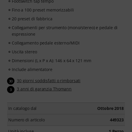
Footswitch tap tempo
Fino a 100 preset memorizzabili
20 preset di fabbrica
Collegamenti per strumento (mono/stereo) e pedale di
espressione
Collegamento pedale esterno/MIDI
Uscita stereo
Dimensioni (L x P x A): 146 x 64 x 121 mm
Include alimentatore
30 giorni soddisfatti o rimborsati
30
3 anni di garanzia Thomann
3
In catalogo dal
Ottobre 2018
Numero di articolo
449323
Unità incluse
1 Pezzo