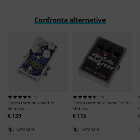
Suona
Confronta alternative
58
118
Electro Harmonix
Mod 11
Electro Harmonix
Stereo Electric
E
Modulator
Mistress
T
€ 139
€ 115
Compara
Compara