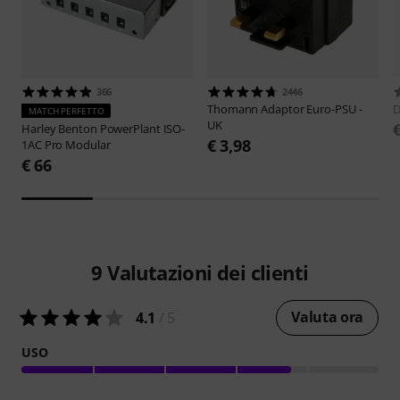
366
2446
Thomann
Adaptor Euro-PSU -
D
MATCH PERFETTO
UK
Harley Benton
PowerPlant ISO-
€ 3,98
1AC Pro Modular
€ 66
9
Valutazioni dei clienti
Valuta ora
4.1
/ 5
USO