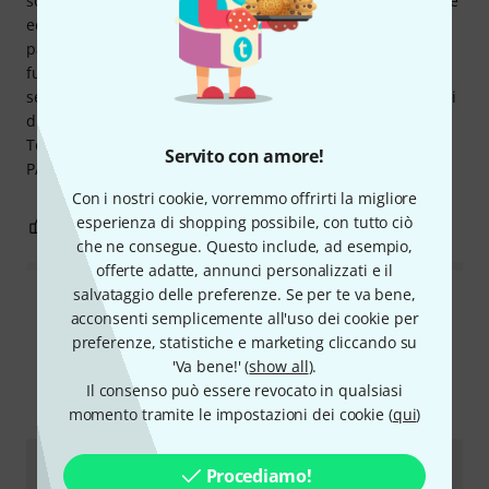
soddisfatto. È semplicemente divertente girare le manopole
ed essere sorpresi. Ci sono sempre suoni belli ma anche
pazzi che escono. EHX... Nonostante la varietà di opzioni, il
funzionamento è strutturato e organizzato in modo molto
semplice e di facile comprensione. Solo l'ordine dei 4 effetti
di modulazione non corrisponde alla disposizione ottica.
Tecnicamente la disposizione è: FILTER -> MOD -> TREM ->
Servito con amore!
PAN A questo ho aggiunto dei piccoli adesivi. Divertiti.
Con i nostri cookie, vorremmo offrirti la migliore
esperienza di shopping possibile, con tutto ciò
2
1
SEGNALA UN ABUSO
che ne consegue. Questo include, ad esempio,
offerte adatte, annunci personalizzati e il
salvataggio delle preferenze. Se per te va bene,
Leggi tutte le recensioni
acconsenti semplicemente all'uso dei cookie per
preferenze, statistiche e marketing cliccando su
'Va bene!' (
show all
).
Il consenso può essere revocato in qualsiasi
Lo sapevi?
momento tramite le impostazioni dei cookie (
qui
)
Guide
Recensioni
Procediamo!
Tutti
videos