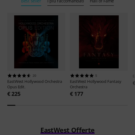
Best seller
I più raccomandati
Hall of Fame
20
5
E
EastWest
Hollywood Orchestra
EastWest
Hollywood Fantasy
Opus Edit.
Orchestra
€ 225
€ 177
EastWest Offerte