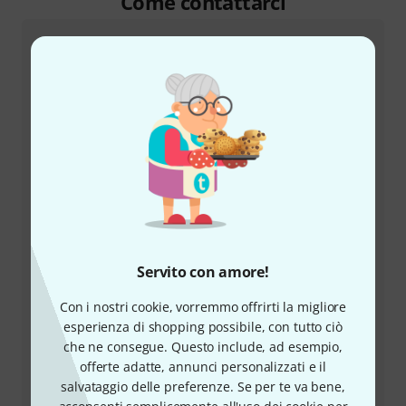
Come contattarci
Servizio Clienti Italia
+39-0636154709
Servito con amore!
Il nostro servizio clienti è a disposizione in caso di
domande o problemi dopo l'acquisto.
Con i nostri cookie, vorremmo offrirti la migliore
esperienza di shopping possibile, con tutto ciò
Prepara il tuo numero cliente
che ne consegue. Questo include, ad esempio,
offerte adatte, annunci personalizzati e il
Orari di apertura (CEST - Ora legale
salvataggio delle preferenze. Se per te va bene,
dell'Europa centrale)