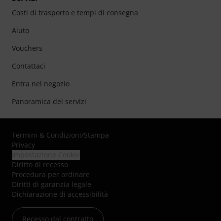
Costi di trasporto e tempi di consegna
Aiuto
Vouchers
Contattaci
Entra nel negozio
Panoramica dei servizi
Termini & Condizioni
/
Stampa
Privacy
Impostazione Cookie
Diritto di recesso
Procedura per ordinare
Diritti di garanzia legale
Dichiarazione di accessibilità
Recesso dal contratto