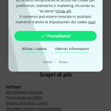
acconsenti semplicemente all'uso dei cookie per
preferenze, statistiche e marketing cliccando su
Utilizza il servizio di richiamata
'Va bene!' (
show all
).
Il consenso può essere revocato in qualsiasi
momento tramite le impostazioni dei cookie (
qui
)
Altre opzioni di contatto
Restituire un prodotto
Procediamo!
Tutti i contatti
Rifiuta i cookies
Ulteriori Informazioni
·
Imprint
Privacy
Scopri di più
Software
Altri Software Musicali
Plugin Audio ed Effetti
Sistemi Operativi e Utilità
Strumenti Virtuali e Campionatori