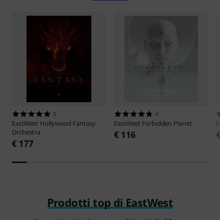
5
4
EastWest
Hollywood Fantasy
EastWest
Forbidden Planet
E
Orchestra
€ 116
€ 177
Prodotti top di EastWest