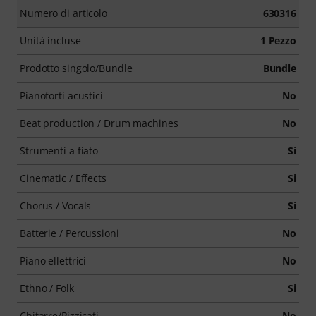
Numero di articolo
630316
Unità incluse
1 Pezzo
Prodotto singolo/Bundle
Bundle
Pianoforti acustici
No
Beat production / Drum machines
No
Strumenti a fiato
Si
Cinematic / Effects
Si
Chorus / Vocals
Si
Batterie / Percussioni
No
Piano ellettrici
No
Ethno / Folk
Si
Chitarre/Pizzicati
No