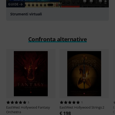
GUIDE
Strumenti virtuali
Confronta alternative
5
1
EastWest
Hollywood Fantasy
EastWest
Hollywood Strings 2
E
Orchestra
O
€ 198