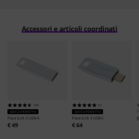
Accessori e articoli coordinati
930
81
f
MATCH PERFETTO
MATCH PERFETTO
Pace
iLok 3 USB-A
Pace
iLok 3 USB-C
€ 49
€ 64