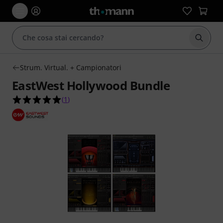
Avviare
Strum. Virtual. + Campionatori
EastWest Hollywood Bundle
5.0 su 5 stelle su 1 valutazioni dei clienti
(
1
)