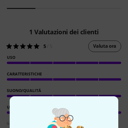
1
Valutazioni dei clienti
Valuta ora
5
/ 5
USO
CARATTERISTICHE
SUONO/QUALITÁ
UTILIZZO DA COMPUTER
Linee guida per la valutazione