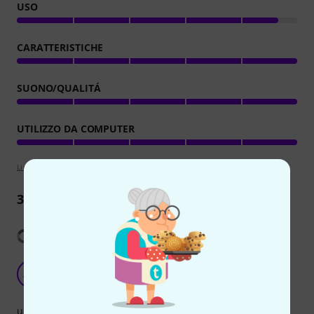
USO
CARATTERISTICHE
SUONO/QUALITÁ
UTILIZZO DA COMPUTER
Linee guida per la valutazione
3
Recensioni
Mostra traduzione
DJ Studio Software Super
AW
A Worn 30.08.2024
uso