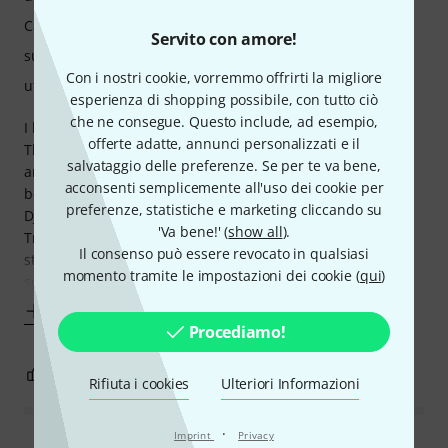
Caratteristiche
Servito con amore!
suono/qualitá
Con i nostri cookie, vorremmo offrirti la migliore
utilizzo da computer
esperienza di shopping possibile, con tutto ciò
che ne consegue. Questo include, ad esempio,
I highly recommend DJ studio. I purchased my license from
offerte adatte, annunci personalizzati e il
Thomann. they sent me an email with the license number
salvataggio delle preferenze. Se per te va bene,
and links to download the software. Set up could not have
acconsenti semplicemente all'uso dei cookie per
been easier.
preferenze, statistiche e marketing cliccando su
DJ studio is incredible piece of software. I can link to my
'Va bene!' (
show all
).
Traktor collection/library import whatever songs into DJ
Il consenso può essere revocato in qualsiasi
studio. The software has an automix function, where the
momento tramite le impostazioni dei cookie (
qui
)
software
Mostra altro
Procediamo!
5
1
SEGNALA UN ABUSO
Rifiuta i cookies
Ulteriori Informazioni
·
Imprint
Privacy