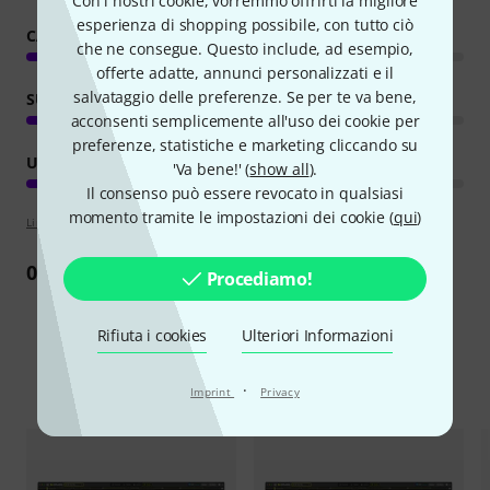
Con i nostri cookie, vorremmo offrirti la migliore
esperienza di shopping possibile, con tutto ciò
CARATTERISTICHE
che ne consegue. Questo include, ad esempio,
offerte adatte, annunci personalizzati e il
salvataggio delle preferenze. Se per te va bene,
SUONO/QUALITÁ
acconsenti semplicemente all'uso dei cookie per
preferenze, statistiche e marketing cliccando su
UTILIZZO DA COMPUTER
'Va bene!' (
show all
).
Il consenso può essere revocato in qualsiasi
momento tramite le impostazioni dei cookie (
qui
)
Linee guida per la valutazione
0
Recensione
Procediamo!
Rifiuta i cookies
Ulteriori Informazioni
Confronta alternative
·
Imprint
Privacy