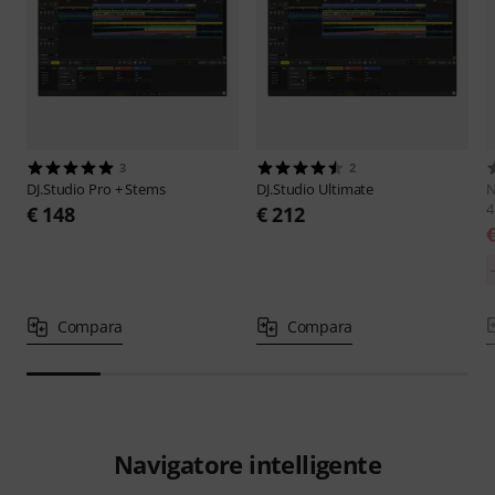
3
2
DJ.Studio
Pro + Stems
DJ.Studio
Ultimate
N
4
€ 148
€ 212
Compara
Compara
Navigatore intelligente