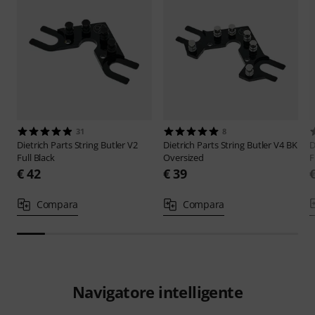
31
8
Dietrich Parts
String Butler V2
Dietrich Parts
String Butler V4 BK
D
Full Black
Oversized
F
€ 42
€ 39
Compara
Compara
Navigatore intelligente