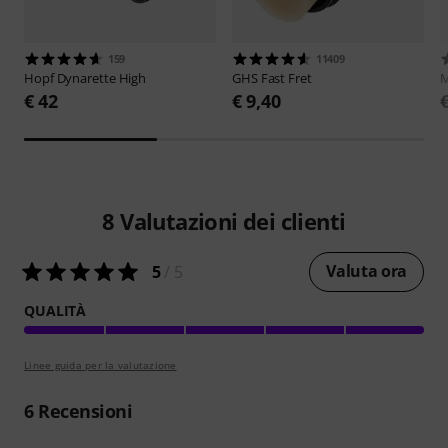
159
11409
Hopf
Dynarette High
GHS
Fast Fret
M
€ 42
€ 9,40
8
Valutazioni dei clienti
Valuta ora
5
/ 5
QUALITÀ
Linee guida per la valutazione
6
Recensioni