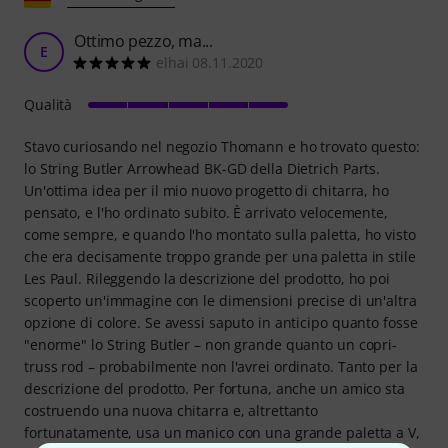
Ottimo pezzo, ma...
E
elhai 08.11.2020
Qualità
Stavo curiosando nel negozio Thomann e ho trovato questo:
lo String Butler Arrowhead BK-GD della Dietrich Parts.
Un'ottima idea per il mio nuovo progetto di chitarra, ho
pensato, e l'ho ordinato subito. È arrivato velocemente,
come sempre, e quando l'ho montato sulla paletta, ho visto
che era decisamente troppo grande per una paletta in stile
Les Paul. Rileggendo la descrizione del prodotto, ho poi
scoperto un'immagine con le dimensioni precise di un'altra
opzione di colore. Se avessi saputo in anticipo quanto fosse
"enorme" lo String Butler – non grande quanto un copri-
truss rod – probabilmente non l'avrei ordinato. Tanto per la
descrizione del prodotto. Per fortuna, anche un amico sta
costruendo una nuova chitarra e, altrettanto
fortunatamente, usa un manico con una grande paletta a V,