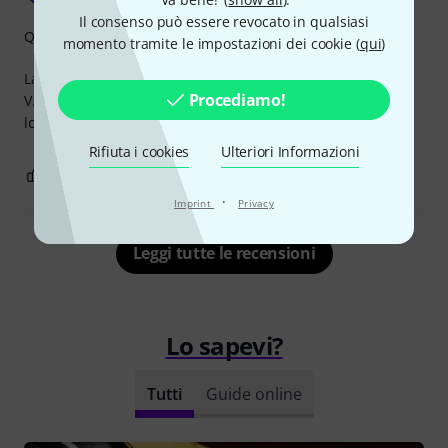
Il consenso può essere revocato in qualsiasi
Qualità
momento tramite le impostazioni dei cookie (
qui
)
Lavorazione di altissima qualità. Ideale per la Gibson Flying
Procediamo!
V. Ha un aspetto più accattivante rispetto al berretto con
logo originale.
Rifiuta i cookies
Ulteriori Informazioni
2
0
SEGNALA UN ABUSO
·
Imprint
Privacy
Leggi tutte le recensioni
Lo sapevi?
Tutti
Guide online