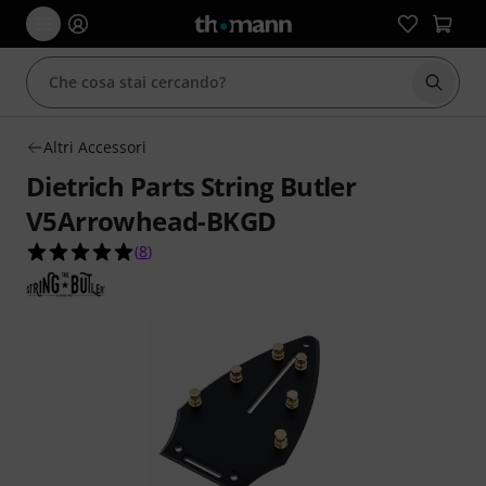
Avviare
Altri Accessori
Dietrich Parts String Butler
V5Arrowhead-BKGD
5.0 su 5 stelle su 8 valutazioni dei clienti
(
8
)